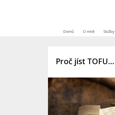
Domů
O mně
Služby
Proč jíst TOFU…