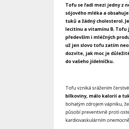
Tofu se řadí mezi jedny z n
sójového mléka a obsahuje 
tuků a žádný cholesterol. 
lecitinu a vitamínu B. Tofu
především i mléčných produ
už jen slovo tofu zatím neod
dozvíte, jak moc je důležit
do vašeho jídelníčku.
Tofu vzniká srážením čerstv
bílkoviny, málo kalorií a t
bohatým zdrojem vápníku, žele
působí preventivně proti os
kardiovaskulárním onemocněn