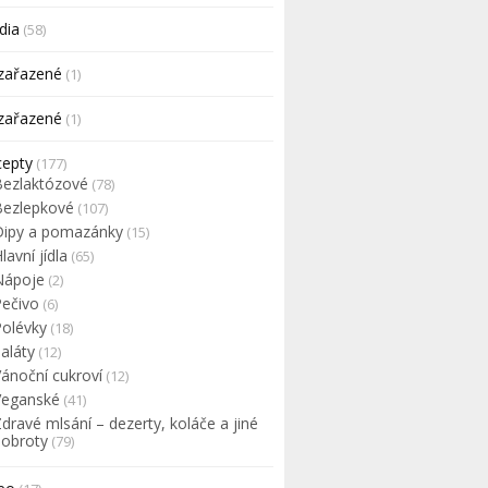
dia
(58)
zařazené
(1)
zařazené
(1)
cepty
(177)
Bezlaktózové
(78)
Bezlepkové
(107)
Dipy a pomazánky
(15)
lavní jídla
(65)
Nápoje
(2)
Pečivo
(6)
Polévky
(18)
aláty
(12)
Vánoční cukroví
(12)
Veganské
(41)
dravé mlsání – dezerty, koláče a jiné
dobroty
(79)