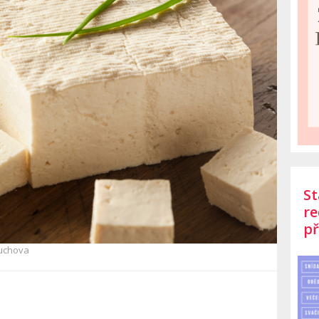
St
re
př
uchova