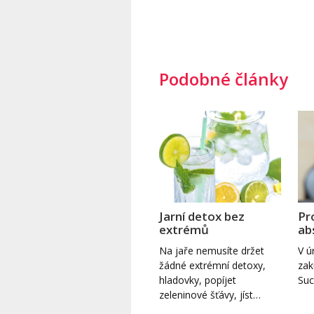
Podobné články
Jarní detox bez
Pr
extrémů
ab
Na jaře nemusíte držet
V 
žádné extrémní detoxy,
zak
hladovky, popíjet
Suc
zeleninové šťávy, jíst…