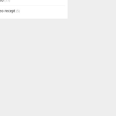
eo
(17)
eo recept
(5)