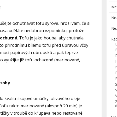
Mé
ť
Ne
ejte ochutnávat tofu syrové, hrozí vám, že si
Ne
 masa uděláte nedobrou vzpomínku, protože
nechutná
. Tofu je jako houba, aby chutnala,
Re
to přírodnímu bílému tofu před úpravou vždy
mocí papírových ubrousků a pak teprve
o využijte již tofu ochucené (marinované,
H
ůsoby
S
o kvalitní sójové omáčky, olivového oleje
Z
Tofu takto marinované (alespoň 20 min) je
stičky v troubě do křupava nebo restované