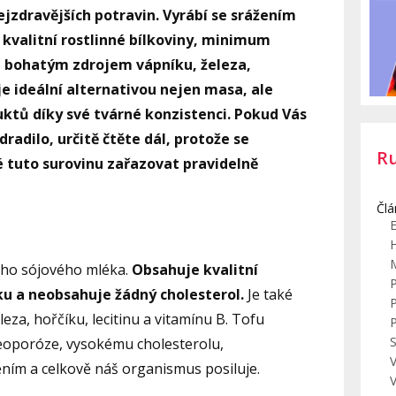
ejzdravějších potravin. Vyrábí se srážením
kvalitní rostlinné bílkoviny, minimum
Je bohatým zdrojem vápníku, železa,
 je ideální alternativou nejen masa, ale
ktů díky své tvárné konzistenci. Pokud Vás
radilo, určitě čtěte dál, protože se
R
é tuto surovinu zařazovat pravidelně
Člá
E
ého sójového mléka.
Obsahuje kvalitní
uku a neobsahuje žádný cholesterol.
Je také
za, hořčíku, lecitinu a vitamínu B. Tofu
S
teoporóze, vysokému cholesterolu,
V
ím a celkově náš organismus posiluje.