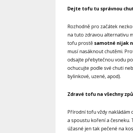
Dejte tofu tu správnou chu
Rozhodně pro začátek nezkouš
na tuto zdravou alternativu
tofu prostě
samotné nijak 
musí nasáknout chutěmi. Pro
odsajte přebytečnou vodu po
ochucujte podle své chuti neb
bylinkové, uzené, apod).
Zdravé tofu na všechny zp
Přírodní tofu vždy nakládám d
a spoustu koření a česneku. 
úžasné jen tak pečené na ko