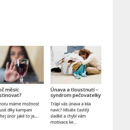
oč měsíc
Únava a tloustnutí –
stinovat?
syndrom pečovatelky
únoru máme možnost
Trápí vás únava a kila
usit díky kampani
navíc? Mlsáte častěji
hej únor jaké to je,…
sladké a chybí vám
motivace ke…