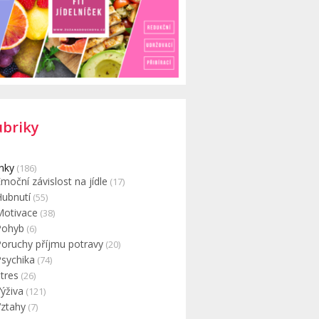
ubriky
nky
(186)
moční závislost na jídle
(17)
Hubnutí
(55)
Motivace
(38)
Pohyb
(6)
Poruchy příjmu potravy
(20)
Psychika
(74)
tres
(26)
ýživa
(121)
Vztahy
(7)