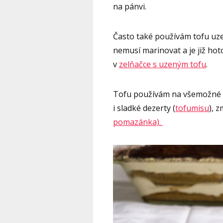
na pánvi.
Často také používám tofu uze
nemusí marinovat a je již hot
v
zelňačce s uzeným tofu
.
Tofu používám na všemožné zp
i sladké dezerty (
tofumisu
), 
pomazánka).