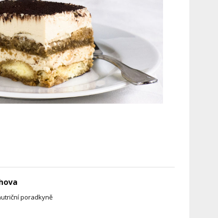
hova
nutriční poradkyně