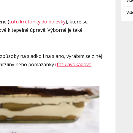
Vid
Vid
né (
tofu krutonky do polévky
), které se
ové k tepelné úpravě. Výborné je také
ůsoby na sladko i na slano, vyrábím se z něj
zmrzliny nebo pomazánky
(tofu avokádová