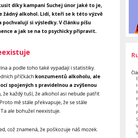
sit díky kampani Suchej únor jaké to je,
ádný alkohol. Lidí, kteří se k této výzvě
 pochvalují si výsledky. V článku píšu
nence a jak se na to psychicky připravit.
existuje
R
na a podle toho také vypadají i statistiky.
Člá
dních příčkách
konzumentů alkoholu, ale
E
mocí spojených s pravidelnou a zvýšenou
, že každý tuší, že alkohol asi nebude patřit
 Proto mě stále překvapuje, že se stále
. Ta ale bohužel neexistuje.
S
V
 jed, což znamená, že poškozuje náš mozek.