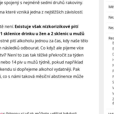
 je spojený s nejméně sedmi druhů rakoviny.
Mé
 na které vzniká jedna z nejtěžších závislostí.
Ne
tě není.
Existuje však nízkorizikové pití
Ne
 1 sklenice drinku u žen a 2 sklenic u mužů
Re
stné pití alkoholu jednou za čas, kdy naše tělo
h následků odbourat. Co když ale pijeme více
ví? Není to zas tak těžké překročit za týden
H
n nebo 14 piv u mužů týdně, pokud například
víkendu si dopřejeme alkohol vydatněji. Pak
, co s námi taková měsíční abstinence může
S
Z
no
r (kterou si však můžete udělat kdykoli