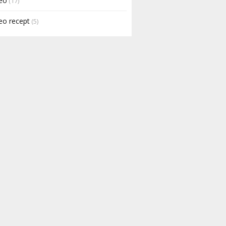
eo
(17)
eo recept
(5)