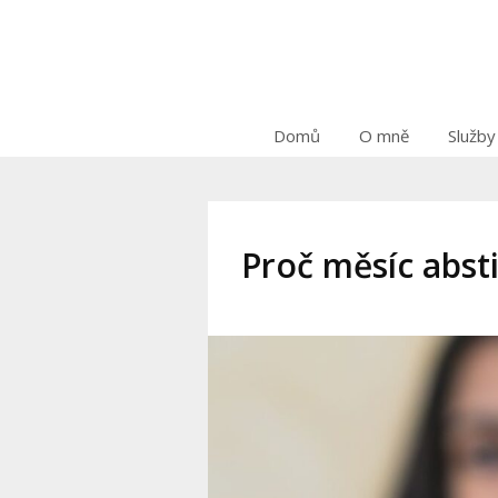
Domů
O mně
Služby
Proč měsíc abst