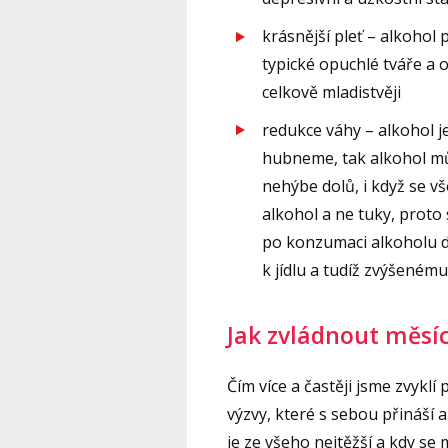
krásnější pleť – alkohol
typické opuchlé tváře a 
celkově mladistvěji
redukce váhy – alkohol j
hubneme, tak alkohol mů
nehýbe dolů, i když se v
alkohol a ne tuky, proto
po konzumaci alkoholu d
k jídlu a tudíž zvýšenému
Jak zvládnout měsí
Čím více a častěji jsme zvyklí
výzvy, které s sebou přináší 
je ze všeho nejtěžší a kdy s