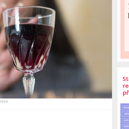
St
re
př
hova