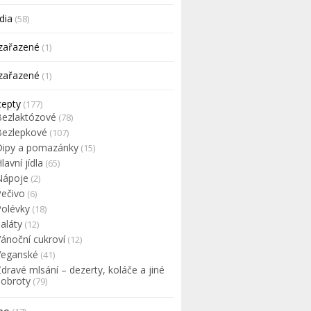
dia
(58)
zařazené
(1)
zařazené
(1)
cepty
(177)
Bezlaktózové
(78)
Bezlepkové
(107)
Dipy a pomazánky
(15)
lavní jídla
(65)
Nápoje
(2)
Pečivo
(6)
Polévky
(18)
aláty
(12)
Vánoční cukroví
(12)
Veganské
(41)
dravé mlsání – dezerty, koláče a jiné
dobroty
(79)