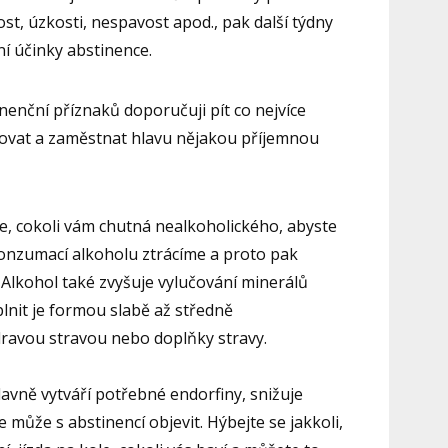
st, úzkosti, nespavost apod., pak další týdny
ní účinky abstinence.
inenční příznaků doporučuji pít co nejvíce
tovat a zaměstnat hlavu nějakou příjemnou
aje, cokoli vám chutná nealkoholického, abyste
 konzumací alkoholu ztrácíme a proto pak
. Alkohol také zvyšuje vylučování minerálů
plnit je formou slabě až středně
dravou stravou nebo doplňky stravy.
avně vytváří potřebné endorfiny, snižuje
e může s abstinencí objevit. Hýbejte se jakkoli,