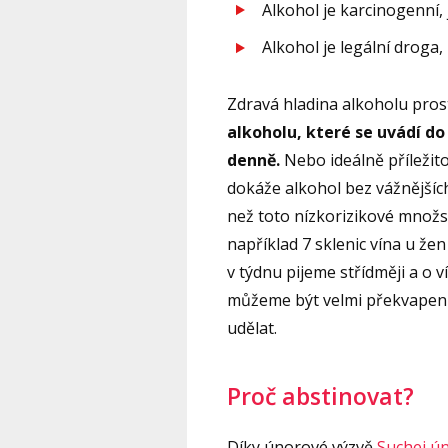
Alkohol je karcinogenní,
Alkohol je legální droga,
Zdravá hladina alkoholu pros
alkoholu, které se uvádí do
denně.
Nebo ideálně příležito
dokáže alkohol bez vážnějšíc
než toto nízkorizikové množst
například 7 sklenic vína u že
v týdnu pijeme střídměji a o 
můžeme být velmi překvapeni
udělat.
Proč abstinovat?
Díky únorové výzvě
Suchej ú