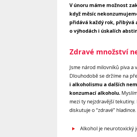
V únoru máme možnost zaku
když měsíc nekonzumujeme ž
přidává každý rok, přibývá a
o výhodách i úskalích absti
Zdravé množství ne
Jsme národ milovníků piva a ví
Dlouhodobě se držíme na pře
i alkoholismu a dalších ne
konzumací alkoholu.
Myslím
mezi ty nejzdravější tekutiny.
diskutuje o “zdravé” hladince
Alkohol je neurotoxický