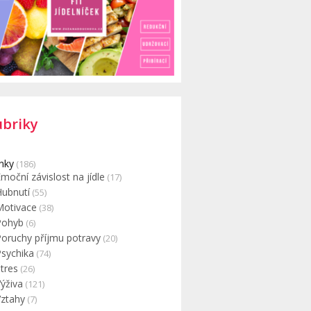
ubriky
nky
(186)
moční závislost na jídle
(17)
Hubnutí
(55)
Motivace
(38)
Pohyb
(6)
Poruchy příjmu potravy
(20)
Psychika
(74)
tres
(26)
ýživa
(121)
Vztahy
(7)