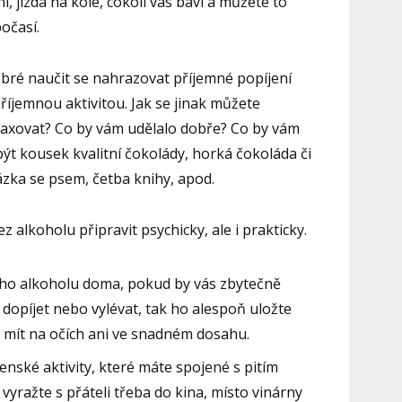
í, jízda na kole, cokoli vás baví a můžete to
očasí.
obré naučit se nahrazovat příjemné popíjení
říjemnou aktivitou. Jak se jinak můžete
elaxovat? Co by vám udělalo dobře? Co by vám
ýt kousek kvalitní čokolády, horká čokoláda či
ázka se psem, četba knihy, apod.
z alkoholu připravit psychicky, ale i prakticky.
ého alkoholu doma, pokud by vás zbytečně
 dopíjet nebo vylévat, tak ho alespoň uložte
mít na očích ani ve snadném dosahu.
ské aktivity, které máte spojené s pitím
vyražte s přáteli třeba do kina, místo vinárny