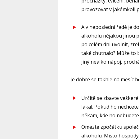
procházky, cvičení, běhán
provozovat v jakémkoli p
A v neposlední řadě je d
alkoholu nějakou jinou p
po celém dni uvolnit, zr
také chutnalo? Může to b
jiný nealko nápoj, proch
Je dobré se takhle na měsíc be
Určitě se zbavte vešker
lákal. Pokud ho nechcete
někam, kde ho nebudete 
Omezte zpočátku společen
alkoholu. Místo hospody 