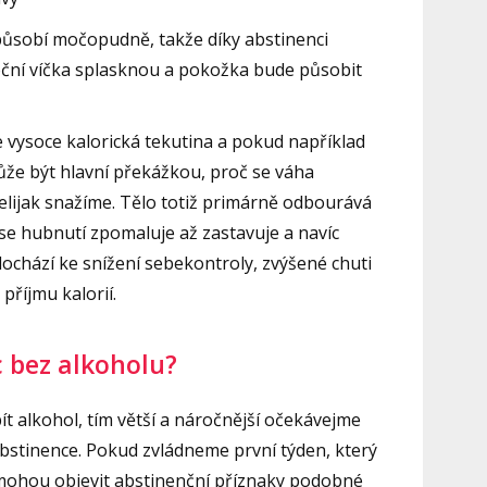
 působí močopudně, takže díky abstinenci
oční víčka splasknou a pokožka bude působit
e vysoce kalorická tekutina a pokud například
že být hlavní překážkou, proč se váha
šelijak snažíme. Tělo totiž primárně odbourává
 se hubnutí zpomaluje až zastavuje a navíc
ochází ke snížení sebekontroly, zvýšené chuti
 příjmu kalorií.
c bez alkoholu?
 pít alkohol, tím větší a náročnější očekávejme
abstinence. Pokud zvládneme první týden, který
e mohou objevit abstinenční příznaky podobné