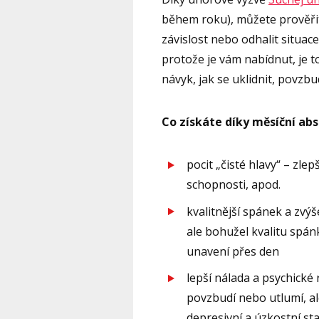
během roku), můžete prověřit 
závislost nebo odhalit situace,
protože je vám nabídnut, je to
návyk, jak se uklidnit, povzbu
Co získáte díky měsíční abs
pocit „čisté hlavy“ – zl
schopnosti, apod.
kvalitnější spánek a zvýš
ale bohužel kvalitu spán
unavení přes den
lepší nálada a psychické
povzbudí nebo utlumí, a
depresivní a úzkostní st