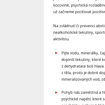
kocovině, psychická rozladěno
už začneme pociťovat pozitiv
Na zvládnutí či prevenci abst
nealkoholické tekutiny, spor
aktivitou.
Pijte vodu, minerálky, č
doplnili tekutiny, které
z dehydratace bolí hlava
z těla, proto je dobré do
mineralizovaných vod, z
Pohyb nás zaměstná a hl
psychické napětí, které s