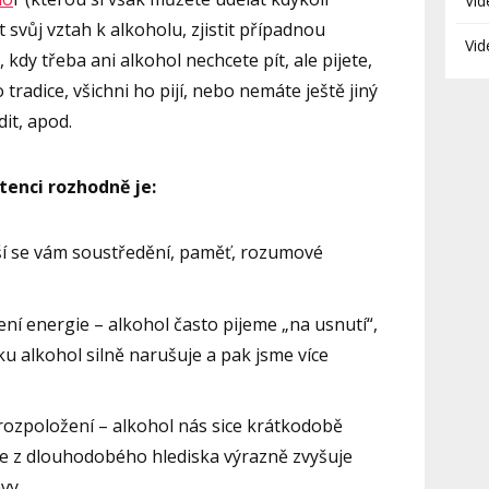
Vid
svůj vztah k alkoholu, zjistit případnou
Vid
 kdy třeba ani alkohol nechcete pít, ale pijete,
 tradice, všichni ho pijí, nebo nemáte ještě jiný
dit, apod.
tenci rozhodně je:
epší se vám soustředění, paměť, rozumové
ení energie – alkohol často pijeme „na usnutí“,
ku alkohol silně narušuje a pak jsme více
 rozpoložení – alkohol nás sice krátkodobě
le z dlouhodobého hlediska výrazně zvyšuje
avy