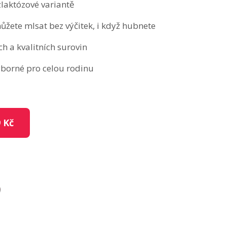
zlaktózové variantě
ůžete mlsat bez výčitek, i když hubnete
h a kvalitních surovin
ýborné pro celou rodinu
 Kč
?