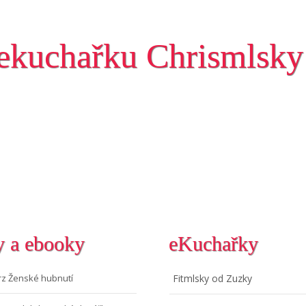
ekuchařku Chrismlsky
y a ebooky
eKuchařky
rz Ženské hubnutí
Fitmlsky od Zuzky