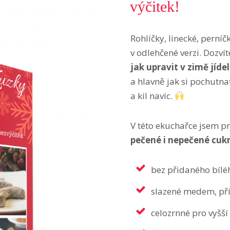
výčitek!
Rohlíčky, linecké, perníč
v odlehčené verzi. Dozvít
jak upravit v zimě jíde
a hlavně jak si pochutna
a kil navíc.
V této ekuchařce jsem p
pečené i nepečené cuk
bez přidaného bílé
slazené medem, př
celozrnné pro vyšší