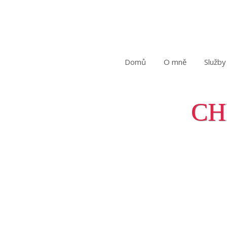
Domů
O mně
Služby
CH