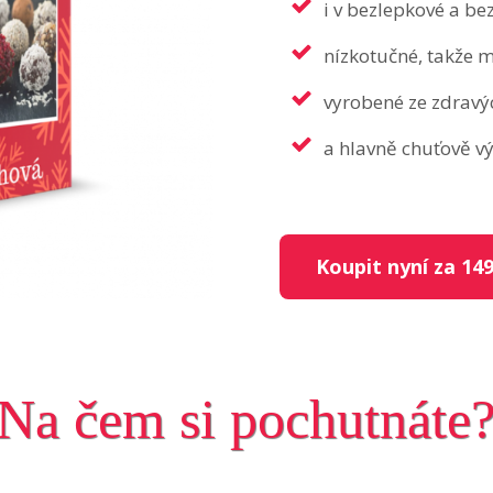
i v bezlepkové a be
nízkotučné, takže m
vyrobené ze zdravýc
a hlavně chuťově v
Koupit nyní za 149
Na čem si pochutnáte