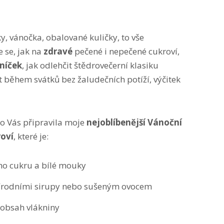
ky, vánočka, obalované kuličky, to vše
e se, jak na
zdravé
pečené i nepečené cukroví,
lníček
, jak odlehčit štědrovečerní klasiku
t během svátků bez žaludečních potíží, výčitek
ro Vás připravila moje
nejoblíbenější Vánoční
roví
, které je:
ho cukru a bílé mouky
írodními sirupy nebo sušeným ovocem
 obsah vlákniny