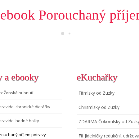
 ebook Porouchaný příje
y a ebooky
eKuchařky
rz Ženské hubnutí
Fitmlsky od Zuzky
pravidel chronické dietářky
Chrismlsky od Zuzky
pravidel hodné holky
ZDARMA Čokomlsky od Zuzk
rouchaný příjem potravy
Fit Jídelníčky redukční, udržova