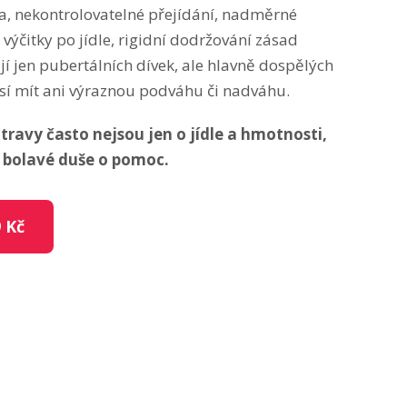
la, nekontrolovatelné přejídání, nadměrné
y, výčitky po jídle, rigidní dodržování zásad
ají jen pubertálních dívek, ale hlavně dospělých
usí mít ani výraznou podváhu či nadváhu.
ravy často nejsou jen o jídle a hmotnosti,
 bolavé duše o pomoc.
 Kč