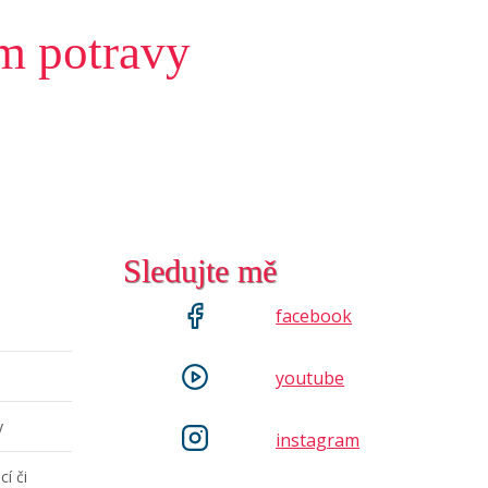
m potravy
Sledujte mě
facebook
youtube
y
instagram
cí či