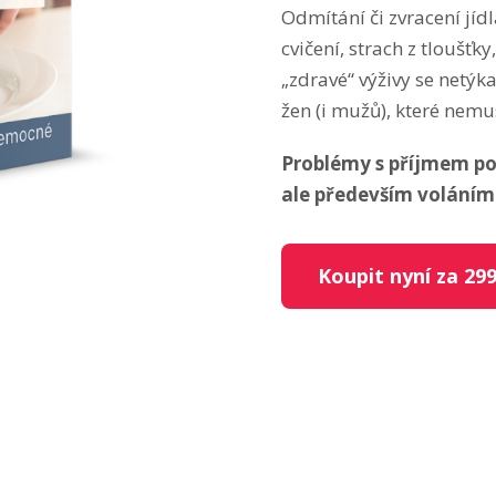
Odmítání či zvracení jíd
cvičení, strach z tloušťk
„zdravé“ výživy se netýk
žen (i mužů), které nem
Problémy s příjmem pot
ale především voláním
Koupit nyní za 299