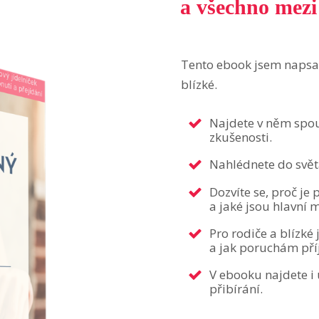
a všechno mezi
Tento ebook jsem napsa
blízké.
Najdete v něm spou
zkušenosti.
Nahlédnete do světa
Dozvíte se, proč je
a jaké jsou hlavní 
Pro rodiče a blízké
a jak poruchám pří
V ebooku najdete i 
přibírání.