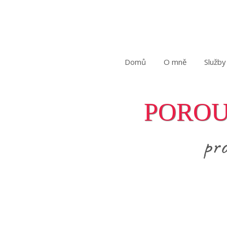
Domů
O mně
Služby
POROU
pro