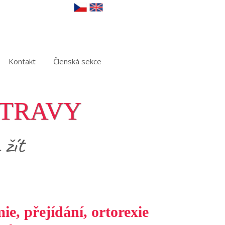
Kontakt
Členská sekce
OTRAVY
 žít
ie, přejídání, ortorexie