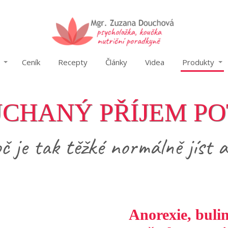
Ceník
Recepty
Články
Videa
Produkty
CHANÝ PŘÍJEM P
č je tak těžké normálně jíst a
Anorexie, bulim