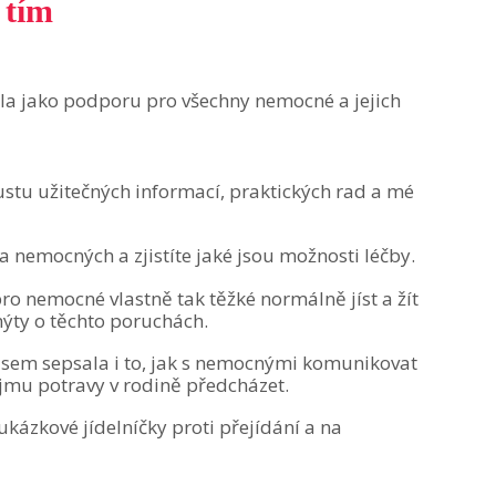
 tím
la jako podporu pro všechny nemocné a jejich
stu užitečných informací, praktických rad a mé
 nemocných a zjistíte jaké jsou možnosti léčby.
 pro nemocné vlastně tak těžké normálně jíst a žít
mýty o těchto poruchách.
 jsem sepsala i to, jak s nemocnými komunikovat
jmu potravy v rodině předcházet.
ukázkové jídelníčky proti přejídání a na