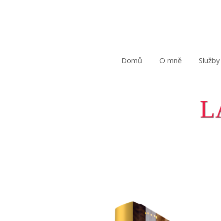
Domů
O mně
Služby
L