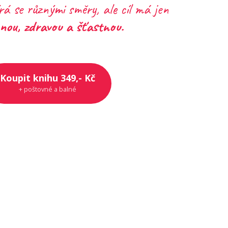
rá se různými směry, ale cíl má jen
nou, zdravou a šťastnou.
Koupit knihu 349,- Kč
+ poštovné a balné