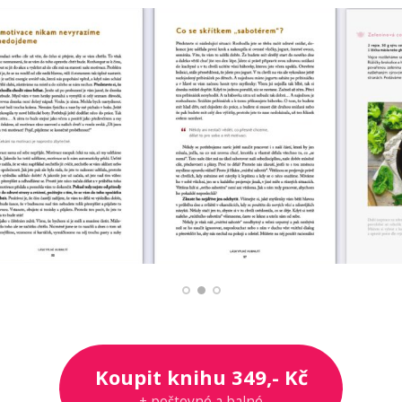
Koupit knihu 349,- Kč
+ poštovné a balné