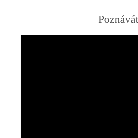
Poznávát
Video
přehrávač