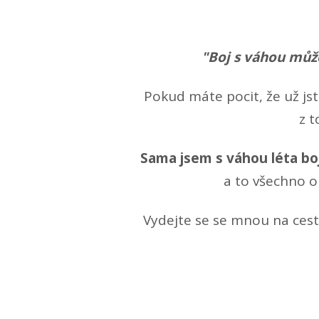
"Boj s váhou můž
Pokud máte pocit, že už js
z t
Sama jsem s váhou léta bo
a to všechno o
Vydejte se se mnou na cest