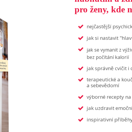
pro ženy, kde n
nejčastější psychic
jak si nastavit "hl
jak se vymanit z výž
bez počítání kalorií
jak správně cvičit 
terapeutické a kouč
a sebevědomí
výborné recepty na 
jak uzdravit emoční
inspirativní příběh