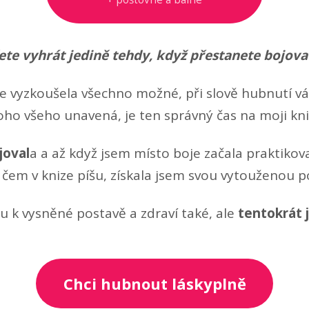
ete vyhrát jedině tehdy, když přestanete bojova
te vyzkoušela všechno možné, při slově hubnutí vá
oho všeho unavená, je ten správný čas na moji kn
joval
a a až když jsem místo boje začala praktiko
 čem v knize píšu, získala jsem svou vytouženou po
u k vysněné postavě a zdraví také, ale
tentokrát 
Chci hubnout láskyplně