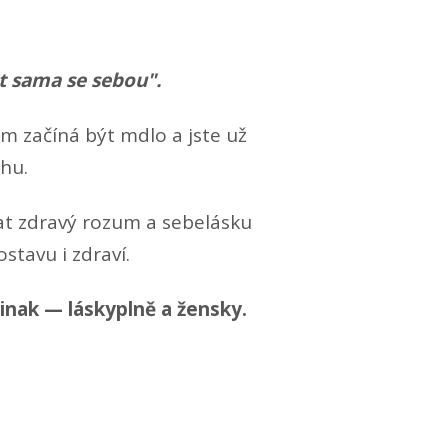
t sama se sebou".
m začíná být mdlo a jste už
ihu.
vat zdravý rozum a sebelásku
stavu i zdraví.
jinak — láskyplně a žensky.