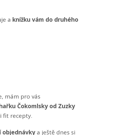
uje a
knížku vám do druhého
e, mám pro vás
hařku Čokomlsky od Zuzky
fit recepty.
í objednávky
a ještě dnes si