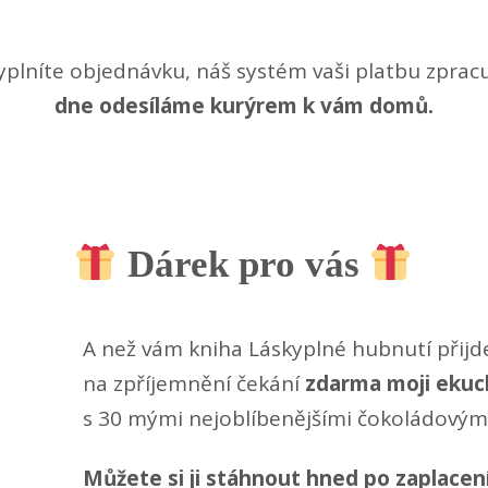
 vyplníte objednávku, náš systém vaši platbu zprac
dne odesíláme kurýrem k vám domů.
Dárek pro vás
A než vám kniha Láskyplné hubnutí přijd
na zpříjemnění čekání
zdarma moji ekuc
s 30 mými nejoblíbenějšími čokoládovými 
Můžete si ji stáhnout hned po zaplacen