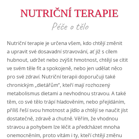
NUTRIČNÍ TERAPIE
Péče o tělo
Nutriční terapie je určena všem, kdo chtějí změnit
a upravit své dosavadní stravování, ať již s cílem
hubnout, udržet nebo zvýšit hmotnost, chtějí se cítit
ve svém těle fit a spokojeně, nebo jen udělat něco
pro své zdraví. Nutriční terapii doporučuji také
chronickým „dietářům“, kteří mají rozhozený
metabolismus dietami a nevhodnou stravou. A také
těm, co své tělo trápí hladověním, nebo přejídáním,
příliš řeší svou hmotnost a jídlo a chtějí se naučit jíst
dostatečně, zdravě a chutně. Věřím, že vhodnou
stravou a pohybem lze léčit a předcházet mnoha
onemocněním, proto vítám i ty, kteří chtějí změnu