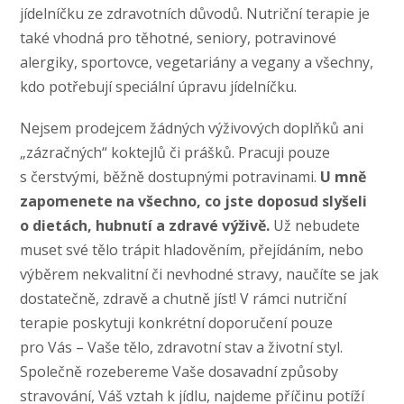
jídelníčku ze zdravotních důvodů. Nutriční terapie je
také vhodná pro těhotné, seniory, potravinové
alergiky, sportovce, vegetariány a vegany a všechny,
kdo potřebují speciální úpravu jídelníčku.
Nejsem prodejcem žádných výživových doplňků ani
„zázračných“ koktejlů či prášků. Pracuji pouze
s čerstvými, běžně dostupnými potravinami.
U mně
zapomenete na všechno, co jste doposud slyšeli
o dietách, hubnutí a zdravé výživě.
Už nebudete
muset své tělo trápit hladověním, přejídáním, nebo
výběrem nekvalitní či nevhodné stravy, naučíte se jak
dostatečně, zdravě a chutně jíst! V rámci nutriční
terapie poskytuji konkrétní doporučení pouze
pro Vás – Vaše tělo, zdravotní stav a životní styl.
Společně rozebereme Vaše dosavadní způsoby
stravování, Váš vztah k jídlu, najdeme příčinu potíží