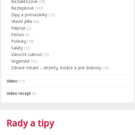
Bezlaktózové
(78)
Bezlepkové
(107)
Dipy a pomazánky
(15)
Hlavní jídla
(65)
Nápoje
(2)
Pečivo
(6)
Polévky
(18)
Saláty
(12)
Vánoční cukroví
(12)
Veganské
(41)
Zdravé mlsání – dezerty, koláče a jiné dobroty
(79)
Video
(17)
Video recept
(5)
Rady a tipy