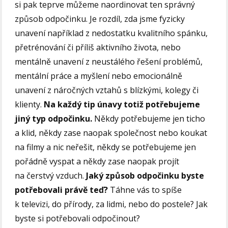
si pak teprve můžeme naordinovat ten správný
způsob odpočinku. Je rozdíl, zda jsme fyzicky
unavení například z nedostatku kvalitního spánku,
přetrénování či příliš aktivního života, nebo
mentálně unavení z neustálého řešení problémů,
mentální práce a myšlení nebo emocionálně
unavení z náročných vztahů s blízkými, kolegy či
klienty.
Na každý tip únavy totiž potřebujeme
jiný typ odpočinku.
Někdy potřebujeme jen ticho
a klid, někdy zase naopak společnost nebo koukat
na filmy a nic neřešit, někdy se potřebujeme jen
pořádně vyspat a někdy zase naopak projít
na čerstvý vzduch.
Jaký způsob odpočinku byste
potřebovali právě teď?
Táhne vás to spíše
k televizi, do přírody, za lidmi, nebo do postele? Jak
byste si potřebovali odpočinout?