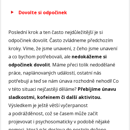
Dovolte si odpočinek
Poslední krok a ten často nejdůležitější je si
odpočinek dovolit. Často zvládneme předchozím
kroky. Víme, že jsme unavení, z čeho jsme unavení
a co bychom potřebovali, ale
nedokážeme si
odpočinek dovolit
. Máme přeci tolik nedodělané
práce, naplánovaných událostí, ostatní nás
potřebují a teď se nám únava rozhodně nehodí! Co
v této situaci nejčastěji děláme?
Přebíjíme únavu
sladkostmi, kofeinem či další aktivitou.
Výsledkem je ještě větší vyčerpanost
a podrážděnost, což se časem může začít
projevovat i psychosomaticky v podobě nějaké
nemoci, která nás doslova do postele dožene.