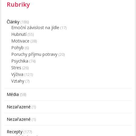
Rubriky
Články
(186)
Emoční závislost na jídle
(17)
Hubnutí
(55)
Motivace
(38)
Pohyb
(6)
Poruchy příjmu potravy
(20)
Psychika
(74)
Stres
(26)
Výživa
(121)
Vztahy
(7)
Média
(58)
Nezařazené
(1)
Nezařazené
(1)
Recepty
(177)