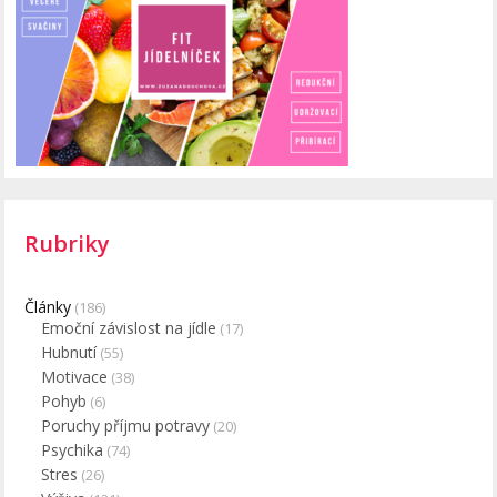
Rubriky
Články
(186)
Emoční závislost na jídle
(17)
Hubnutí
(55)
Motivace
(38)
Pohyb
(6)
Poruchy příjmu potravy
(20)
Psychika
(74)
Stres
(26)