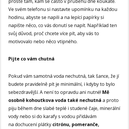
prostě tam, kam se často v průběhu dne koukáte.
Ve svém telefonu si nastavte upomínku na každou
hodinu, abyste se napili a na lepící papírky si
napište něco, co vás donutí se napít. Například ten
svůj důvod, proč chcete více pít, aby vás to
motivovalo nebo něco vtipného.
Pijte co vám chutná
Pokud vám samotná voda nechutná, tak šance, že jí
budete pravidelně pít je minimální, i kdyby to bylo
sebezdravější. A není to opravdu ani nutné!
Mě
osobně kohoutkova voda také nechutná
a proto
piju během dne slabé teplé i studené čaje, minerální
vody nebo si do karafy s vodou přidávám
na dochucení plátky
citrónu, pomeranče,