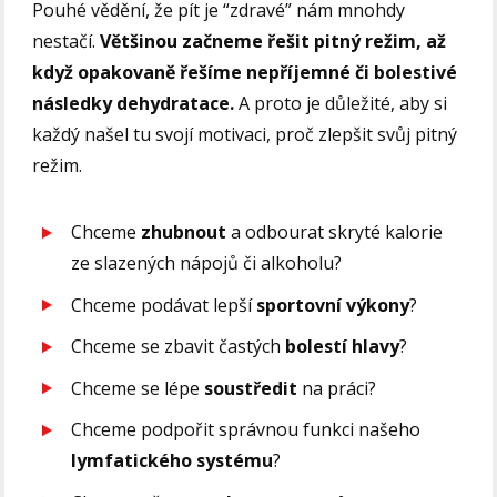
Pouhé vědění, že pít je “zdravé” nám mnohdy
nestačí.
Většinou začneme řešit pitný režim, až
když opakovaně řešíme nepříjemné či bolestivé
následky dehydratace.
A proto je důležité, aby si
každý našel tu svojí motivaci, proč zlepšit svůj pitný
režim.
Chceme
zhubnout
a odbourat skryté kalorie
ze slazených nápojů či alkoholu?
Chceme podávat lepší
sportovní
výkony
?
Chceme se zbavit častých
bolestí hlavy
?
Chceme se lépe
soustředit
na práci?
Chceme podpořit správnou funkci našeho
lymfatického
systému
?