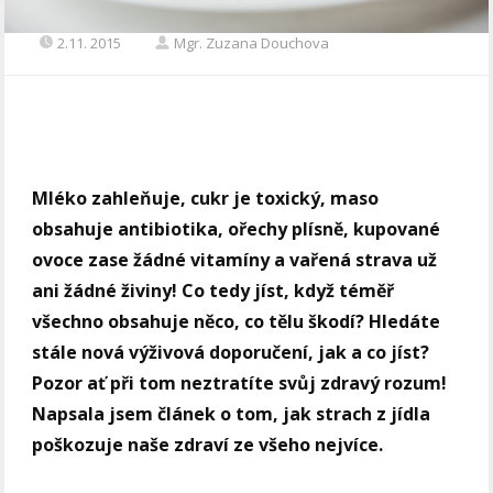
2.11. 2015
Mgr. Zuzana Douchova
Mléko zahleňuje, cukr je toxický, maso
obsahuje antibiotika, ořechy plísně, kupované
ovoce zase žádné vitamíny a vařená strava už
ani žádné živiny! Co tedy jíst, když téměř
všechno obsahuje něco, co tělu škodí? Hledáte
stále nová výživová doporučení, jak a co jíst?
Pozor ať při tom neztratíte svůj zdravý rozum!
Napsala jsem článek o tom, jak strach z jídla
poškozuje naše zdraví ze všeho nejvíce.