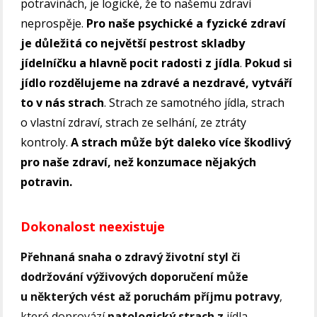
potravinách, je logické, že to našemu zdraví
neprospěje.
Pro naše psychické a fyzické zdraví
je důležitá co největší pestrost skladby
jídelníčku a hlavně pocit radosti z jídla
.
Pokud si
jídlo rozdělujeme na zdravé a nezdravé, vytváří
to v nás strach
. Strach ze samotného jídla, strach
o vlastní zdraví, strach ze selhání, ze ztráty
kontroly.
A strach může být daleko více škodlivý
pro naše zdraví, než konzumace nějakých
potravin.
Dokonalost neexistuje
Přehnaná snaha o zdravý životní styl či
dodržování výživových doporučení může
u některých vést až poruchám příjmu potravy
,
které doprovází
patologický strach z
jídla,