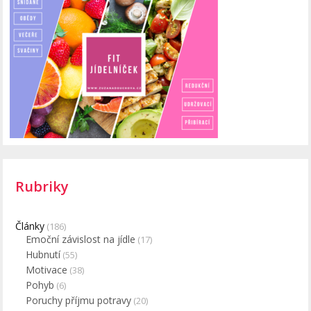
Rubriky
Články
(186)
Emoční závislost na jídle
(17)
Hubnutí
(55)
Motivace
(38)
Pohyb
(6)
Poruchy příjmu potravy
(20)