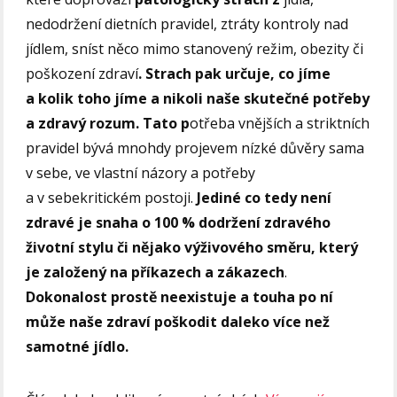
nedodržení dietních pravidel, ztráty kontroly nad
jídlem, sníst něco mimo stanovený režim, obezity či
poškození zdraví
. Strach pak určuje, co jíme
a kolik toho jíme a nikoli naše skutečné potřeby
a zdravý rozum. Tato p
otřeba vnějších a striktních
pravidel bývá mnohdy projevem nízké důvěry sama
v sebe, ve vlastní názory a potřeby
a v sebekritickém postoji.
Jediné co tedy není
zdravé je snaha o 100 % dodržení zdravého
životní stylu či nějako výživového směru, který
je založený na příkazech a zákazech
.
Dokonalost prostě neexistuje a touha po ní
může naše zdraví poškodit daleko více než
samotné jídlo.