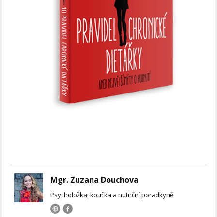
Mgr. Zuzana Douchova
Psycholožka, koučka a nutriční poradkyně