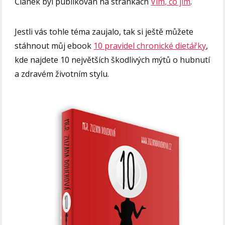
Článek byl publikován na stránkách
Vím, co jím
.
Jestli vás tohle téma zaujalo, tak si ještě můžete
stáhnout můj ebook
10 pravidel chronické dietářky
,
kde najdete 10 největších škodlivých mýtů o hubnutí
a zdravém životním stylu.