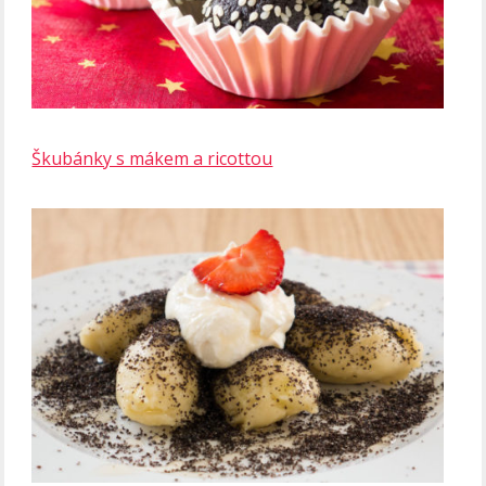
Škubánky s mákem a ricottou