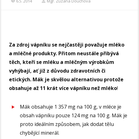
6.5. 2014
Mgr. Zuzana Douchova
Za zdroj vápníku se nejčastěji považuje mléko
a mléčné produkty. Přitom neustále přibývá
těch, kteří se mléku a mléčným výrobkům
vyhýbají, ať již z důvodu zdravotních či
etických. Mák je skvělou alternativou protože
obsahuje až 11 krát více vápníku než mléko
!
Mák obsahuje 1 357 mg na 100 g, v mléce je
obsah vápníku pouze 124 mg na 100 g. Mák je
proto ideálním způsobem, jak dodat tělu
chybějící minerál.