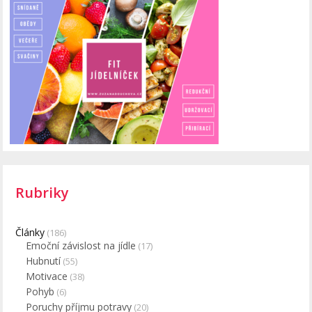
Rubriky
Články
(186)
Emoční závislost na jídle
(17)
Hubnutí
(55)
Motivace
(38)
Pohyb
(6)
Poruchy příjmu potravy
(20)