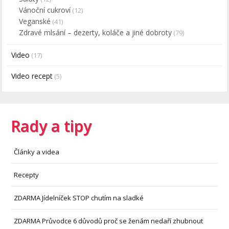
Vánoční cukroví
(12)
Veganské
(41)
Zdravé mlsání – dezerty, koláče a jiné dobroty
(79)
Video
(17)
Video recept
(5)
Rady a tipy
Články a videa
Recepty
ZDARMA Jídelníček STOP chutím na sladké
ZDARMA Průvodce 6 důvodů proč se ženám nedaří zhubnout