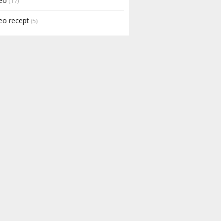
eo
(17)
eo recept
(5)