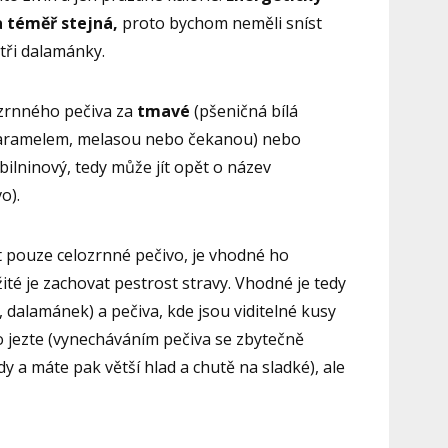
a téměř stejná,
proto bychom neměli sníst
tři dalamánky.
zrnného pečiva za
tmavé
(pšeničná bílá
aramelem, melasou nebo čekanou) nebo
ilninový, tedy může jít opět o název
o).
t pouze celozrnné pečivo, je vhodné ho
ežité je zachovat pestrost stravy. Vhodné je tedy
, dalamánek) a pečiva, kde jsou viditelné kusy
o jezte (vynecháváním pečiva se zbytečně
y a máte pak větší hlad a chutě na sladké), ale