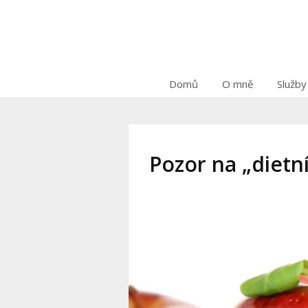
Domů
O mně
Služby
Pozor na „dietní