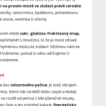
í na prvním místě ve složení právě cereálie
 vločky, celozrnnou, špaldovou, pohankovou
é ovoce, semínka či ořechy.
rvním místě
cukr, glukózo-fruktózový sirup,
nepřehánět s množství, to že je müsli zdravé
eplněnou misku ke snídani. Většinou nám ke
ud hubneme, pokud si váhu udržujeme či
 zvedneme.
vo
de bez
celozrnného pečiva
. Je totiž zdrojem
iny, které nás na delší dobu zasytí a dodají
na rozdíl od pečiva z bílé pšeničné mouky,
o živin a jen prázdné kalorie.
Energeticky