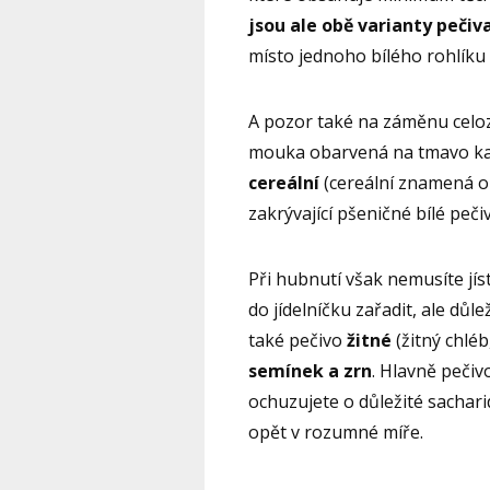
jsou ale obě varianty pečiv
místo jednoho bílého rohlíku 
A pozor také na záměnu celo
mouka obarvená na tmavo k
cereální
(cereální znamená ob
zakrývající pšeničné bílé pečiv
Při hubnutí však nemusíte jís
do jídelníčku zařadit, ale důl
také pečivo
žitné
(žitný chléb
semínek a zrn
. Hlavně pečiv
ochuzujete o důležité sacharid
opět v rozumné míře.