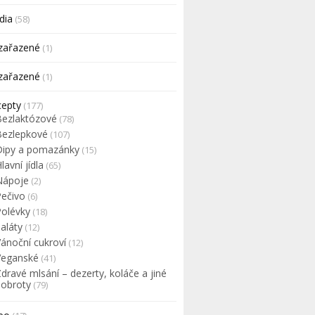
dia
(58)
zařazené
(1)
zařazené
(1)
cepty
(177)
Bezlaktózové
(78)
Bezlepkové
(107)
Dipy a pomazánky
(15)
lavní jídla
(65)
Nápoje
(2)
Pečivo
(6)
Polévky
(18)
aláty
(12)
Vánoční cukroví
(12)
Veganské
(41)
dravé mlsání – dezerty, koláče a jiné
dobroty
(79)