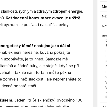
Mé
 sladkostí, rychlým a zdravým zdrojem energie,
Ne
ínů.
Každodenní konzumace ovoce je určitě
ěli bychom se podívat i na další aspekty
Ne
Re
 energeticky téměř nastejno jako dát si
o jablek není nereálné, když si pokrájíte
H
en uzobáváte, je to hned. Samozřejmě
itamínů a žádné tuky, ale stejně, když se při
deficit, i takhle nám to tam může pěkně
S
e zdravější než sladkosti, ale nepřehánějte to
 denně bohatě stačí.
Z
džusem
. Jeden litr (4 skleničky) ovocného 100
ou energetickou hodnotu jako tabulka