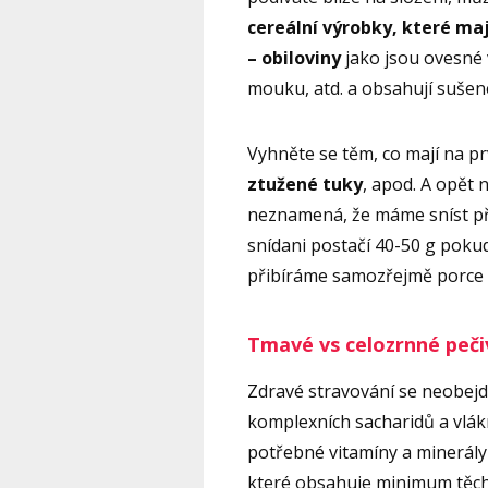
cereální výrobky, které maj
– obiloviny
jako jsou ovesné
mouku, atd. a obsahují sušen
Vyhněte se těm, co mají na p
ztužené tuky
, apod. A opět 
neznamená, že máme sníst př
snídani postačí 40-50 g pok
přibíráme samozřejmě porce
Tmavé vs celozrnné peči
Zdravé stravování se neobej
komplexních sacharidů a vlákn
potřebné vitamíny a minerály 
které obsahuje minimum těcht