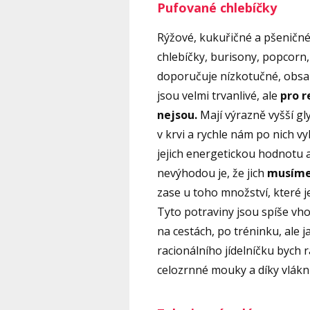
Pufované chlebíčky
Rýžové, kukuřičné a pšeničné
chlebíčky, burisony, popcorn, 
doporučuje nízkotučné, obsahu
jsou velmi trvanlivé, ale
pro r
nejsou.
Mají výrazně vyšší gl
v krvi a rychle nám po nich vy
jejich energetickou hodnotu a 
nevýhodou je, že jich
musíme 
zase u toho množství, které j
Tyto potraviny jsou spíše vh
na cestách, po tréninku, ale 
racionálního jídelníčku bych ra
celozrnné mouky a díky vlákni