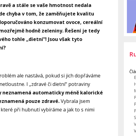
dravě a stále se vaše hmotnost nedala
de chyba v tom, že zaměňujete kvalitu
e doporučováno konzumovat ovoce, cereální
mozřejmě hodně zeleniny. Řešení je tedy
ého tohle „dietní“! Jsou však tyto
ní?
R
Člá
oblém ale nastává, pokud si jich dopřáváme
E
netloustne. I „zdravé či dietní“ potraviny
y neznamená automaticky méně kalorické
neznamená pouze zdravé.
Vybrala jsem
 které při hubnutí vybíráme a jak to s nimi
S
V