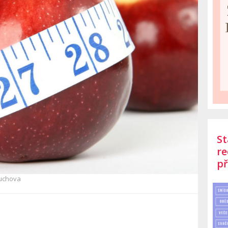
St
re
př
uchova