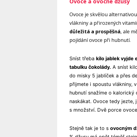
Ovoce a ovocné džusy
Ovoce je skvělou alternativou
vlákniny a přirozených vitam
důležitá a prospěšná
, ale m
pojídání ovoce při hubnutí.
Sníst třeba
kilo jablek vyjde
tabulku čokolády.
A sníst kil
do misky 5 jablíček a přes d
přijmete i spoustu vlákniny, v
hubnutí snažíme o kalorický 
naskákat. Ovoce tedy jezte, j
s množství. Dvě porce ovoce
Stejně tak je to s
ovocným 
% džusu má opět téměř stejn