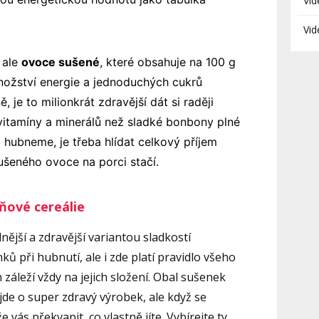
Vid
Vid
 ale
ovoce sušené
, které obsahuje na 100 g
nožství energie a jednoduchých cukrů
 je to milionkrát zdravější dát si raději
vitamíny a minerálů než sladké bonbony plné
d hubneme, je třeba hlídat celkový příjem
sušeného ovoce na porci stačí.
ňové cereálie
nější a zdravější variantou sladkostí
ů při hubnutí, ale i zde platí pravidlo všeho
 záleží vždy na jejich složení. Obal sušenek
 jde o super zdravý výrobek, ale když se
 vás překvapit, co vlastně jíte. Vybírejte ty