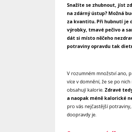
Snažíte se zhubnout, jíst z
na zdárný ústup? Možná bu
za kvantitu. Při hubnutí j
výrobky, tmavé pečivo a sa
dát si místo něčeho nezdrav
potraviny opravdu tak diet
V rozumném množství ano, pr
více v domnění, že se po nich 
obsahují kalorie.
Zdravé ted
a naopak méně kalorické 
pro vás nejčastější potraviny,
doopravdy je.