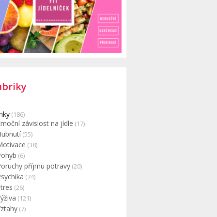
ubriky
nky
(186)
moční závislost na jídle
(17)
Hubnutí
(55)
Motivace
(38)
Pohyb
(6)
Poruchy příjmu potravy
(20)
Psychika
(74)
tres
(26)
ýživa
(121)
Vztahy
(7)