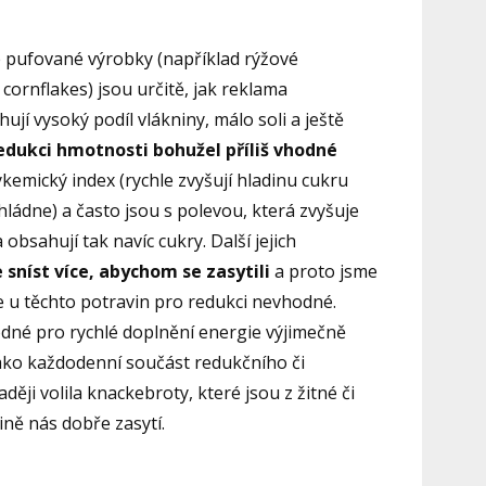
 pufované výrobky (například rýžové
cornflakes) jsou určitě, jak reklama
jí vysoký podíl vlákniny, málo soli a ještě
edukci hmotnosti bohužel příliš vhodné
ykemický index (rychle zvyšují hladinu cukru
hládne) a často jsou s polevou, která zvyšuje
obsahují tak navíc cukry. Další jejich
sníst více, abychom se zasytili
a proto jsme
e u těchto potravin pro redukci nevhodné.
odné pro rychlé doplnění energie výjimečně
jako každodenní součást redukčního či
ději volila knackebroty, které jsou z žitné či
ně nás dobře zasytí.