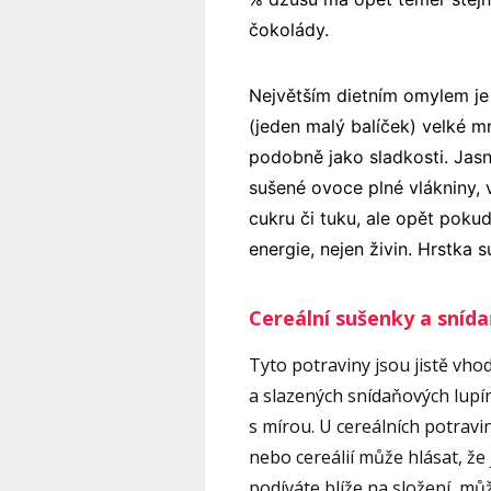
čokolády.
Největším dietním omylem je
(jeden malý balíček) velké m
podobně jako sladkosti. Jasně,
sušené ovoce plné vlákniny, 
cukru či tuku, ale opět poku
energie, nejen živin. Hrstka 
Cereální sušenky a snída
Tyto potraviny jsou jistě vhod
a slazených snídaňových lupínk
s mírou. U cereálních potravin
nebo cereálií může hlásat, že
podíváte blíže na složení, může