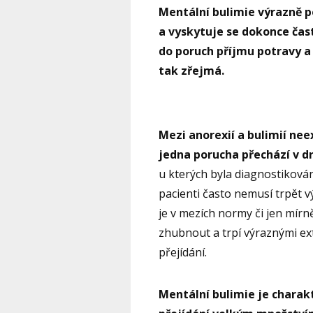
Mentální bulimie výrazně p
a vyskytuje se dokonce čast
do poruch příjmu potravy a 
tak zřejmá.
Mezi anorexií a bulimií ne
jedna porucha přechází v dr
u kterých byla diagnostikován
pacienti často nemusí trpět 
je v mezích normy či jen mírně 
zhubnout a trpí výraznými e
přejídání.
Mentální bulimie je charak