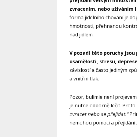
přejídání velkým množství
zvracením, nebo užíváním la
forma jídelního chování je 
hmotnosti, přehnanou kontrol
nad jídlem.
V pozadí této poruchy jsou 
osamělosti, stresu, depre
závislostí a často jediným z
a vnitřní tlak.
Pozor, bulimie není projevem
je nutné odborně léčit. Proto
zvracet nebo se přejídat.“
Pri
nemohou pomoci a přejídání / 