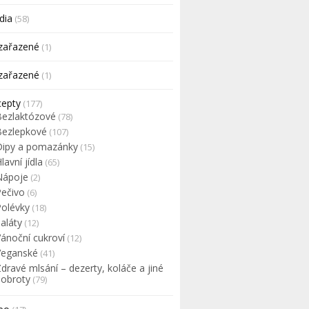
dia
(58)
zařazené
(1)
zařazené
(1)
cepty
(177)
Bezlaktózové
(78)
Bezlepkové
(107)
Dipy a pomazánky
(15)
lavní jídla
(65)
Nápoje
(2)
Pečivo
(6)
Polévky
(18)
aláty
(12)
Vánoční cukroví
(12)
Veganské
(41)
dravé mlsání – dezerty, koláče a jiné
dobroty
(79)