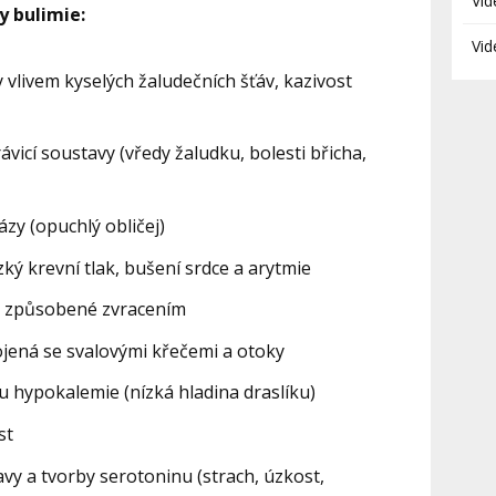
Vid
y bulimie:
Vid
 vlivem kyselých žaludečních šťáv, kazivost
ávicí soustavy (vředy žaludku, bolesti břicha,
ázy (opuchlý obličej)
ízký krevní tlak, bušení srdce a arytmie
y způsobené zvracením
jená se svalovými křečemi a otoky
u hypokalemie (nízká hladina draslíku)
st
y a tvorby serotoninu (strach, úzkost,