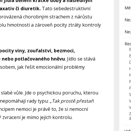
m jídla během krátké doby a následným
Mé
xativ či diuretik.
Tato sebedestruktivní
doprovázená chorobným strachem z nárůstu
Ne
u hmotnosti a zároveň pocity ztráty kontroly
Ne
Re
pocity viny, zoufalství, bezmoci,
se nebo potlačovaného hněvu
. Jídlo se stává
působem, jak řešit emocionální problémy
H
 slabé vůle. Jde o psychickou poruchu, kterou
S
 nepomáhají rady typu: „
Tak prostě přestaň
ncipem nemoci je právě to, že si nemocní
Z
zvracení je mimo jejich kontrolu.