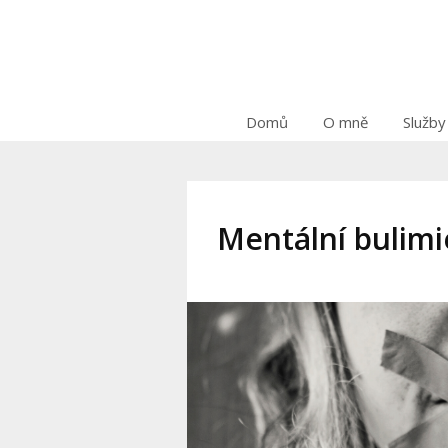
Domů
O mně
Služby
Mentální bulimie