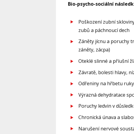
Bio-psycho-sociální následk
Poškození zubní skloviny
zubů a páchnoucí dech
Záněty jícnu a poruchy tr
záněty, zácpa)
Oteklé slinné a příušní žl
Závratě, bolesti hlavy, n
Odřeniny na hřbetu ruk
Výrazná dehydratace spo
Poruchy ledvin v důsledk
Chronická únava a slabo
Narušení nervové soustav