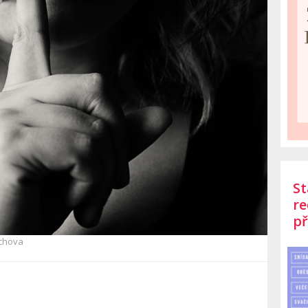
St
re
př
chova