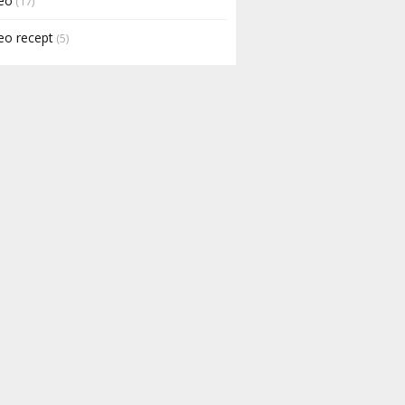
eo
(17)
eo recept
(5)