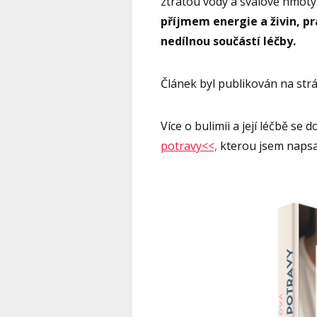
ztrátou vody a svalové hmoty
příjmem energie a živin, p
nedílnou součástí léčby.
Článek byl publikován na st
Více o bulimii a její léčbě se 
potravy<<,
kterou jsem napsal