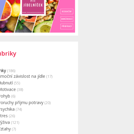
ubriky
nky
(186)
moční závislost na jídle
(17)
Hubnutí
(55)
Motivace
(38)
Pohyb
(6)
Poruchy příjmu potravy
(20)
Psychika
(74)
tres
(26)
ýživa
(121)
Vztahy
(7)