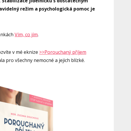
.
Stabilizace jídelníčku s dostatečným
ravidelný režim a psychologická pomoc je
ránkách
Vím, co jím
.
dozvíte v mé eknize
>>
Porouchaný příjem
a pro všechny nemocné a jejich blízké.