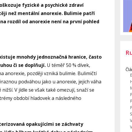
oškozuje fyzické a psychické zdraví
ěji než mentální anorexie. Bulimie patří
na rozdíl od anorexie není na první pohled
R
existuje mnohdy jednoznačná hranice, často
uhou či se doplňují.
U téměř 50 % dívek,
Člá
a anorexie, později vzniká bulimie. Bulimičtí
E
výraznou podváhou jako u anorexie, jejich váha
nižší. V jídle se však také omezují, snaží se
xtrémy období hladovek a následného
S
V
terizovaná opakujícími se záchvaty