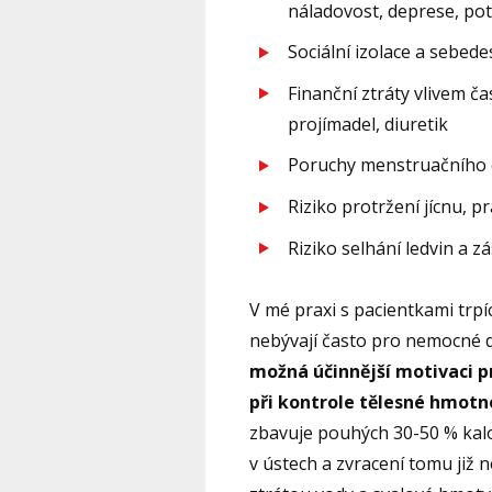
náladovost, deprese, pot
Sociální izolace a sebed
Finanční ztráty vlivem č
projímadel, diuretik
Poruchy menstruačního 
Riziko protržení jícnu, p
Riziko selhání ledvin a z
V mé praxi s pacientkami trpí
nebývají často pro nemocné d
možná účinnější motivaci p
při kontrole tělesné hmotno
zbavuje pouhých 30-50 % kalorií
v ústech a zvracení tomu již 