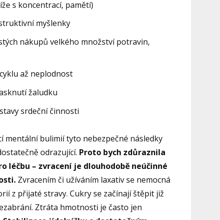
íže s koncentrací, pamětí)
estruktivní myšlenky
astých nákupů velkého množství potravin,
cyklu až neplodnost
rasknutí žaludku
ástavy srdeční činnosti
cí mentální bulimií tyto nebezpečné následky
ostatečně odrazující.
Proto bych zdůraznila
ro léčbu – zvracení je dlouhodobě neúčinné
sti.
Zvracením či užíváním laxativ se nemocná
 z přijaté stravy. Cukry se začínají štěpit již
nezabrání. Ztráta hmotnosti je často jen