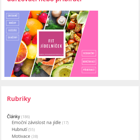
Rubriky
Články
(186)
Emoční závislost na jídle
(17)
Hubnutí
(55)
Motivace
(38)