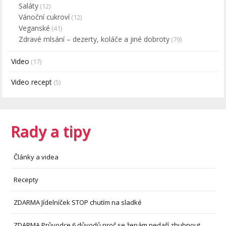
Saláty
(12)
Vánoční cukroví
(12)
Veganské
(41)
Zdravé mlsání – dezerty, koláče a jiné dobroty
(79)
Video
(17)
Video recept
(5)
Rady a tipy
Články a videa
Recepty
ZDARMA Jídelníček STOP chutím na sladké
ZDARMA Průvodce 6 důvodů proč se ženám nedaří zhubnout