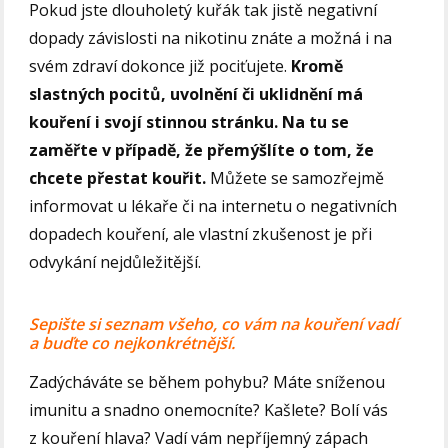
Pokud jste dlouholetý kuřák tak jistě negativní
dopady závislosti na nikotinu znáte a možná i na
svém zdraví dokonce již pociťujete.
Kromě
slastných pocitů, uvolnění či uklidnění má
kouření i svojí stinnou stránku. Na tu se
zaměřte v případě, že přemýšlíte o tom, že
chcete přestat kouřit.
Můžete se samozřejmě
informovat u lékaře či na internetu o negativních
dopadech kouření, ale vlastní zkušenost je při
odvykání nejdůležitější.
Sepište si seznam všeho, co vám na kouření vadí
a buďte co nejkonkrétnější.
Zadýcháváte se během pohybu? Máte sníženou
imunitu a snadno onemocníte? Kašlete? Bolí vás
z kouření hlava? Vadí vám nepříjemný zápach