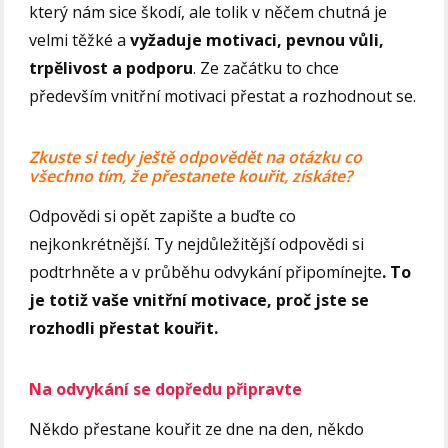
který nám sice škodí, ale tolik v něčem chutná je
velmi těžké a
vyžaduje motivaci, pevnou vůli,
trpělivost a podporu
. Ze začátku to chce
především vnitřní motivaci přestat a rozhodnout se.
Zkuste si tedy ještě odpovědět na otázku co
všechno tím, že přestanete kouřit, získáte?
Odpovědi si opět zapište a buďte co
nejkonkrétnější. Ty nejdůležitější odpovědi si
podtrhněte a v průběhu odvykání připomínejte
. To
je totiž vaše vnitřní motivace, proč jste se
rozhodli přestat kouřit.
Na odvykání se dopředu připravte
Někdo přestane kouřit ze dne na den, někdo