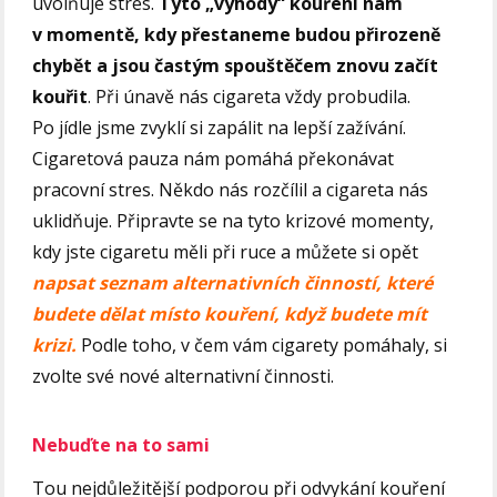
uvolňuje stres.
Tyto „výhody“ kouření nám
v momentě, kdy přestaneme budou přirozeně
chybět a jsou častým spouštěčem znovu začít
kouřit
. Při únavě nás cigareta vždy probudila.
Po jídle jsme zvyklí si zapálit na lepší zažívání.
Cigaretová pauza nám pomáhá překonávat
pracovní stres. Někdo nás rozčílil a cigareta nás
uklidňuje. Připravte se na tyto krizové momenty,
kdy jste cigaretu měli při ruce a můžete si opět
napsat seznam alternativních činností, které
budete dělat místo kouření, když budete mít
krizi.
Podle toho, v čem vám cigarety pomáhaly, si
zvolte své nové alternativní činnosti.
Nebuďte na to sami
Tou nejdůležitější podporou při odvykání kouření