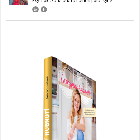
Psycholožka, koučka a nutriční poradkyně