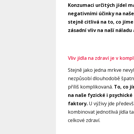
Konzumaci určitých jídel m
negativními účinky na naše 
stejně citlivá na to, co jím
zásadní vliv na naší náladu
Vliv jídla na zdraví je v komp
Stejně jako jedna mrkve nevyl
nezpůsobí dlouhodobě špatno
příliš komplikovaná.
To, co j
na naše fyzické i psychické
faktory.
U výživy jde předev
kombinovat jednotlivá jídla t
celkové zdraví.