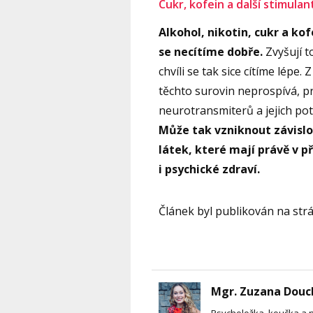
Cukr, kofein a další stimulan
Alkohol, nikotin, cukr a ko
se necítíme dobře.
Zvyšují t
chvíli se tak sice cítíme lé
těchto surovin neprospívá, p
neurotransmiterů a jejich p
Může tak vzniknout závislo
látek, které mají právě v př
i psychické zdraví.
Článek byl publikován na st
Mgr. Zuzana Douc