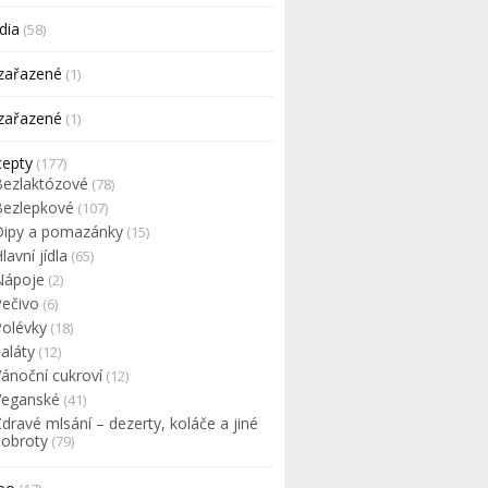
dia
(58)
zařazené
(1)
zařazené
(1)
cepty
(177)
Bezlaktózové
(78)
Bezlepkové
(107)
Dipy a pomazánky
(15)
lavní jídla
(65)
Nápoje
(2)
Pečivo
(6)
Polévky
(18)
aláty
(12)
Vánoční cukroví
(12)
Veganské
(41)
dravé mlsání – dezerty, koláče a jiné
dobroty
(79)