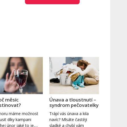
oč měsíc
Únava a tloustnutí –
stinovat?
syndrom pečovatelky
únoru máme možnost
Trápí vás únava a kila
usit díky kampani
navíc? Mlsáte častěji
hej únor jaké to je,…
sladké a chybí vám