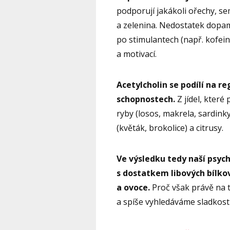
podporují jakákoli ořechy, se
a zelenina. Nedostatek dopa
po stimulantech (např. kofein
a motivací.
Acetylcholin se podílí na r
schopnostech.
Z jídel, které
ryby (losos, makrela, sardinky
(květák, brokolice) a citrusy.
Ve výsledku tedy naší psych
s dostatkem libových bílkov
a ovoce.
Proč však právě na 
a spíše vyhledáváme sladkosti