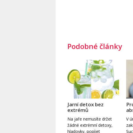
Podobné články
Jarní detox bez
Pr
extrémů
ab
Na jaře nemusíte držet
V 
žádné extrémní detoxy,
zak
hladovky, popíjet
Suc