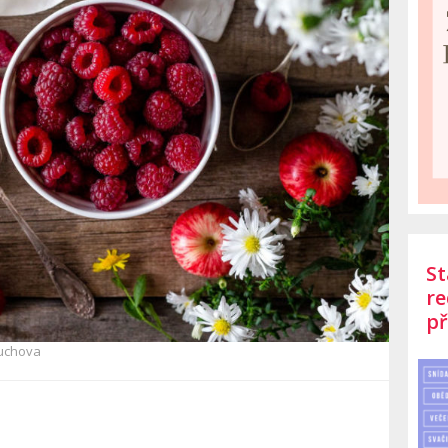
St
re
př
uchova