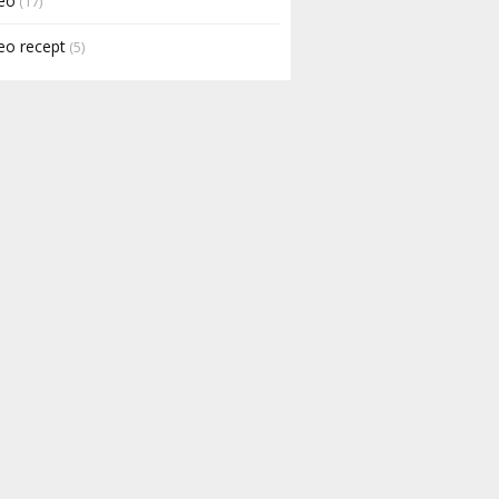
eo
(17)
eo recept
(5)