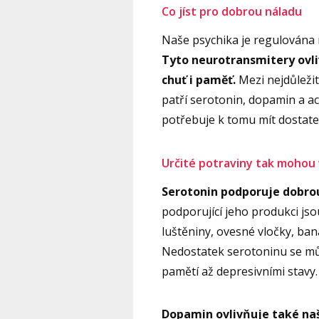
Co jíst pro dobrou náladu
Naše psychika je regulována 
Tyto neurotransmitery ovli
chuť i paměť.
Mezi nejdůležit
patří serotonin, dopamin a ac
potřebuje k tomu mít dostatek
Určité potraviny tak mohou
Serotonin podporuje dobrou
podporující jeho produkci jso
luštěniny, ovesné vločky, ba
Nedostatek serotoninu se m
pamětí až depresivními stavy.
Dopamin ovlivňuje také naš