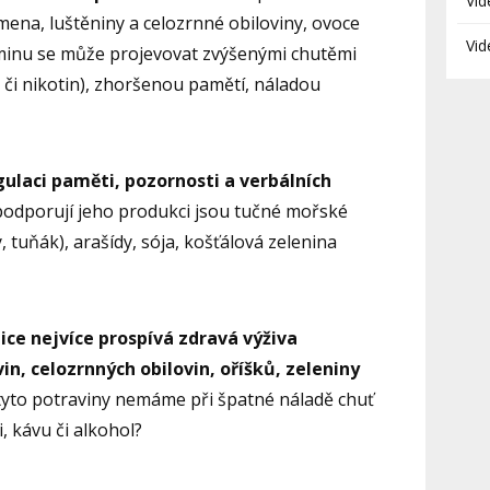
Vid
mena, luštěniny a celozrnné obiloviny, ovoce
Vid
minu se může projevovat zvýšenými chutěmi
 či nikotin), zhoršenou pamětí, náladou
egulaci paměti, pozornosti a verbálních
 podporují jeho produkci jsou tučné mořské
, tuňák), arašídy, sója, košťálová zelenina
ice nejvíce prospívá zdravá výživa
in, celozrnných obilovin, oříšků, zeleniny
tyto potraviny nemáme při špatné náladě chuť
, kávu či alkohol?