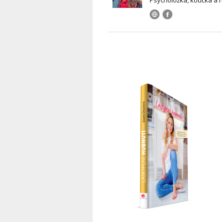
Psycholožka, koučka a 