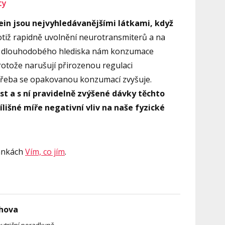
ty
fein jsou nejvyhledávanějšími látkami, když
otiž rapidně uvolnění neurotransmiterů a na
pe. Z dlouhodobého hlediska nám konzumace
rotože narušují přirozenou regulaci
otřeba se opakovanou konzumací zvyšuje.
st a s ní pravidelně zvýšené dávky těchto
ílišné míře negativní vliv na naše fyzické
ránkách
Vím, co jím
.
hova