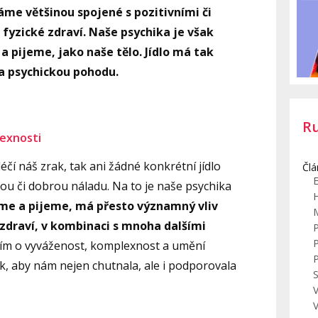
áme většinou spojené s pozitivními či
fyzické zdraví. Naše psychika je však
e a pijeme, jako naše tělo. Jídlo má tak
 a psychickou pohodu.
R
lexnosti
éčí náš zrak, tak ani žádné konkrétní jídlo
Člá
E
u či dobrou náladu. Na to je naše psychika
íme a pijeme, má přesto významný vliv
 zdraví, v kombinaci s mnoha dalšími
ším o vyváženost, komplexnost a umění
ak, aby nám nejen chutnala, ale i podporovala
S
V