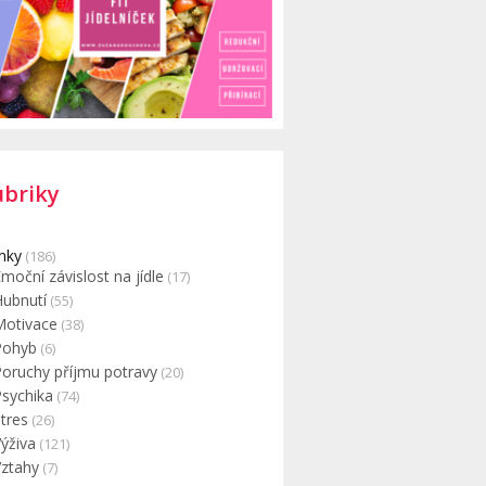
ubriky
nky
(186)
moční závislost na jídle
(17)
Hubnutí
(55)
Motivace
(38)
Pohyb
(6)
Poruchy příjmu potravy
(20)
Psychika
(74)
tres
(26)
ýživa
(121)
Vztahy
(7)