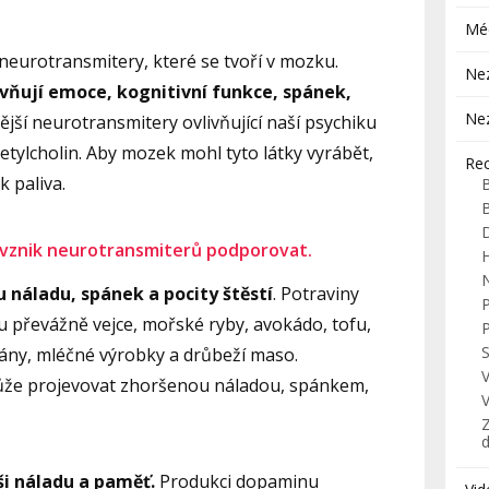
Mé
neurotransmitery, které se tvoří v mozku.
Ne
vňují emoce, kognitivní funkce, spánek,
Ne
ější neurotransmitery ovlivňující naší psychiku
etylcholin. Aby mozek mohl tyto látky vyrábět,
Re
 paliva.
 vznik neurotransmiterů podporovat.
H
 náladu, spánek a pocity štěstí
. Potraviny
u převážně vejce, mořské ryby, avokádo, tofu,
S
nány, mléčné výrobky a drůbeží maso.
ůže projevovat zhoršenou náladou, spánkem,
Z
i náladu a paměť.
Produkci dopaminu