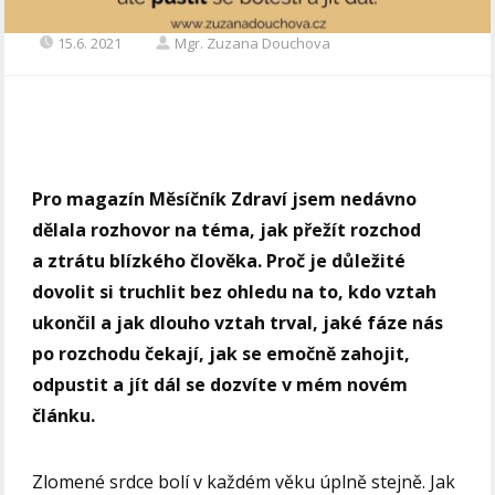
15.6. 2021
Mgr. Zuzana Douchova
Pro magazín Měsíčník Zdraví jsem nedávno
dělala rozhovor na téma, jak přežít rozchod
a ztrátu blízkého člověka. Proč je důležité
dovolit si truchlit bez ohledu na to, kdo vztah
ukončil a jak dlouho vztah trval, jaké fáze nás
po rozchodu čekají, jak se emočně zahojit,
odpustit a jít dál se dozvíte v mém novém
článku.
Zlomené srdce bolí v každém věku úplně stejně. Jak