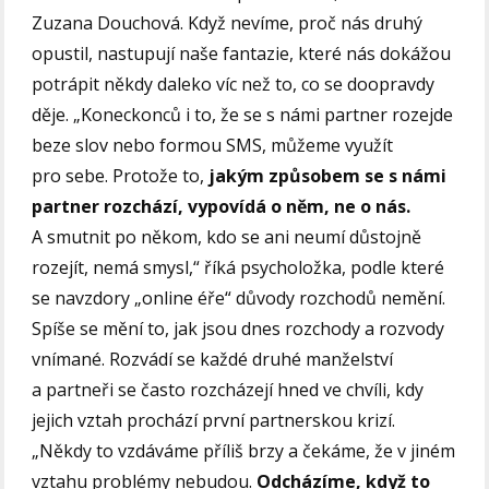
Zuzana Douchová. Když nevíme, proč nás druhý
opustil, nastupují naše fantazie, které nás dokážou
potrápit někdy daleko víc než to, co se doopravdy
děje. „Koneckonců i to, že se s námi partner rozejde
beze slov nebo formou SMS, můžeme využít
pro sebe. Protože to,
jakým způsobem se s námi
partner rozchází, vypovídá o něm, ne o nás.
A smutnit po někom, kdo se ani neumí důstojně
rozejít, nemá smysl,“ říká psycholožka, podle které
se navzdory „online éře“ důvody rozchodů nemění.
Spíše se mění to, jak jsou dnes rozchody a rozvody
vnímané. Rozvádí se každé druhé manželství
a partneři se často rozcházejí hned ve chvíli, kdy
jejich vztah prochází první partnerskou krizí.
„Někdy to vzdáváme příliš brzy a čekáme, že v jiném
vztahu problémy nebudou.
Odcházíme, když to