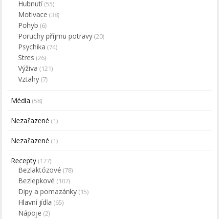
Hubnutí
(55)
Motivace
(38)
Pohyb
(6)
Poruchy příjmu potravy
(20)
Psychika
(74)
Stres
(26)
Výživa
(121)
Vztahy
(7)
Média
(58)
Nezařazené
(1)
Nezařazené
(1)
Recepty
(177)
Bezlaktózové
(78)
Bezlepkové
(107)
Dipy a pomazánky
(15)
Hlavní jídla
(65)
Nápoje
(2)