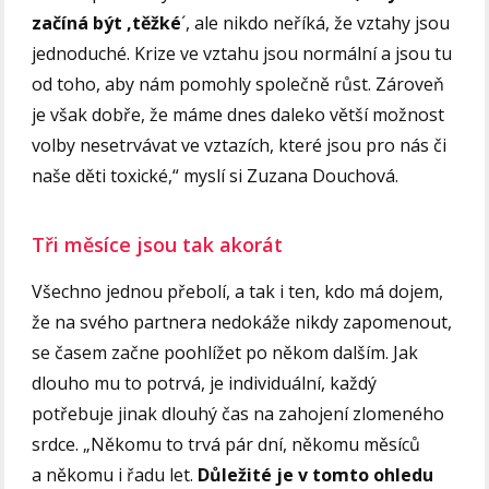
začíná být ,těžké
´, ale nikdo neříká, že vztahy jsou
jednoduché. Krize ve vztahu jsou normální a jsou tu
od toho, aby nám pomohly společně růst. Zároveň
je však dobře, že máme dnes daleko větší možnost
volby nesetrvávat ve vztazích, které jsou pro nás či
naše děti toxické,“ myslí si Zuzana Douchová.
Tři měsíce jsou tak akorát
Všechno jednou přebolí, a tak i ten, kdo má dojem,
že na svého partnera nedokáže nikdy zapomenout,
se časem začne poohlížet po někom dalším. Jak
dlouho mu to potrvá, je individuální, každý
potřebuje jinak dlouhý čas na zahojení zlomeného
srdce. „Někomu to trvá pár dní, někomu měsíců
a někomu i řadu let.
Důležité je v tomto ohledu