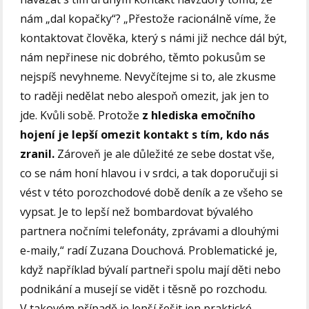
nám „dal kopačky“? „Přestože racionálně víme, že
kontaktovat člověka, který s námi již nechce dál být,
nám nepřinese nic dobrého, těmto pokusům se
nejspíš nevyhneme. Nevyčítejme si to, ale zkusme
to raději nedělat nebo alespoň omezit, jak jen to
jde. Kvůli sobě. Protože
z hlediska emočního
hojení je lepší omezit kontakt s tím, kdo nás
zranil.
Zároveň je ale důležité ze sebe dostat vše,
co se nám honí hlavou i v srdci, a tak doporučuji si
vést v této porozchodové době deník a ze všeho se
vypsat. Je to lepší než bombardovat bývalého
partnera nočními telefonáty, zprávami a dlouhými
e-maily,“ radí Zuzana Douchová. Problematické je,
když například bývalí partneři spolu mají děti nebo
podnikání a musejí se vidět i těsně po rozchodu.
V takovém případě je lepší řešit jen praktické