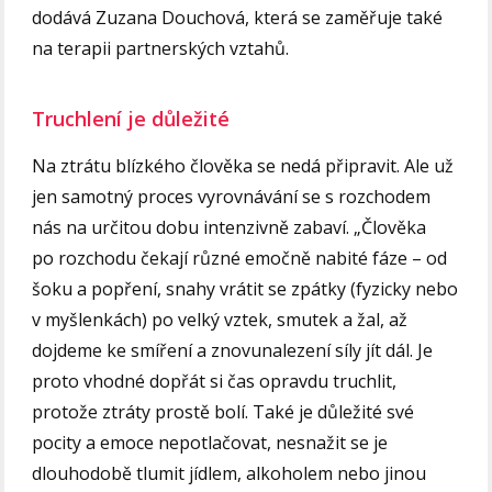
dodává Zuzana Douchová, která se zaměřuje také
na terapii partnerských vztahů.
Truchlení je důležité
Na ztrátu blízkého člověka se nedá připravit. Ale už
jen samotný proces vyrovnávání se s rozchodem
nás na určitou dobu intenzivně zabaví. „Člověka
po rozchodu čekají různé emočně nabité fáze – od
šoku a popření, snahy vrátit se zpátky (fyzicky nebo
v myšlenkách) po velký vztek, smutek a žal, až
dojdeme ke smíření a znovunalezení síly jít dál. Je
proto vhodné dopřát si čas opravdu truchlit,
protože ztráty prostě bolí. Také je důležité své
pocity a emoce nepotlačovat, nesnažit se je
dlouhodobě tlumit jídlem, alkoholem nebo jinou