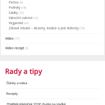
Pečivo
(6)
Polévky
(18)
Saláty
(12)
Vánoční cukroví
(12)
Veganské
(41)
Zdravé mlsání – dezerty, koláče a jiné dobroty
(79)
Video
(17)
Video recept
(5)
Rady a tipy
Články a videa
Recepty
ZDARMA Jídelníček STOP chutím na sladké