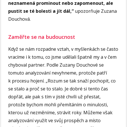
neznamená prominout nebo zapomenout, ale
pustit se té bolesti a jít dál,“
upozorňuje Zuzana
Douchová.
Zaměřte se na budoucnost
Když se nám rozpadne vztah, v myšlenkách se často
vracíme i k tomu, co jsme udělali špatně my a v čem
chyboval partner. Podle Zuzany Douchové se
tomuto analyzování nevyhneme, protože patří
k procesu hojení. „Rozum se tak snaží pochopit, co
se stalo a proč se to stalo. Je dobré si tento čas
dopřát, ale pak s tím v jisté chvíli už přestat,
protože bychom mohli přemítáním o minulosti,
kterou už nezměníme, strávit roky. Můžeme však
analyzování využít ve svůj prospěch a místo