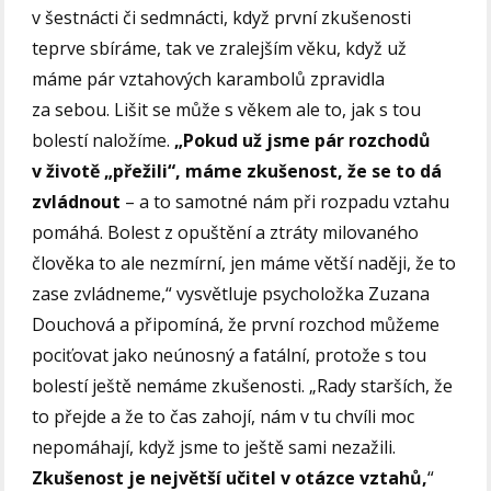
v šestnácti či sedmnácti, když první zkušenosti
teprve sbíráme, tak ve zralejším věku, když už
máme pár vztahových karambolů zpravidla
za sebou. Lišit se může s věkem ale to, jak s tou
bolestí naložíme.
„Pokud už jsme pár rozchodů
v životě „přežili“, máme zkušenost, že se to dá
zvládnout
– a to samotné nám při rozpadu vztahu
pomáhá. Bolest z opuštění a ztráty milovaného
člověka to ale nezmírní, jen máme větší naději, že to
zase zvládneme,“ vysvětluje psycholožka Zuzana
Douchová a připomíná, že první rozchod můžeme
pociťovat jako neúnosný a fatální, protože s tou
bolestí ještě nemáme zkušenosti. „Rady starších, že
to přejde a že to čas zahojí, nám v tu chvíli moc
nepomáhají, když jsme to ještě sami nezažili.
Zkušenost je největší učitel v otázce vztahů,
“