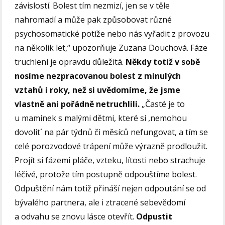
závislostí. Bolest tím nezmizí, jen se v těle
nahromadí a může pak způsobovat různé
psychosomatické potíže nebo nás vyřadit z provozu
na několik let,“ upozorňuje Zuzana Douchová. Fáze
truchlení je opravdu důležitá.
Někdy totiž v sobě
nosíme nezpracovanou bolest z minulých
vztahů i roky, než si uvědomíme, že jsme
vlastně ani pořádně netruchlili.
„Časté je to
u maminek s malými dětmi, které si ,nemohou
dovolit´ na pár týdnů či měsíců nefungovat, a tím se
celé porozvodové trápení může výrazně prodloužit.
Projít si fázemi pláče, vzteku, lítosti nebo strachuje
léčivé, protože tím postupně odpouštíme bolest.
Odpuštění nám totiž přináší nejen odpoutání se od
bývalého partnera, ale i ztracené sebevědomí
a odvahu se znovu lásce otevřít.
Odpustit