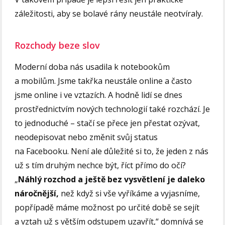
záležitosti, aby se bolavé rány neustále neotvíraly.
Rozchody beze slov
Moderní doba nás usadila k notebookům
a mobilům. Jsme takřka neustále online a často
jsme online i ve vztazích. A hodně lidí se dnes
prostřednictvím nových technologií také rozchází. Je
to jednoduché – stačí se přece jen přestat ozývat,
neodepisovat nebo změnit svůj status
na Facebooku. Není ale důležité si to, že jeden z nás
už s tím druhým nechce být, říct přímo do očí?
„
Náhlý rozchod a ještě bez vysvětlení je daleko
náročnější,
než když si vše vyříkáme a vyjasníme,
popřípadě máme možnost po určité době se sejít
a vztah už s větším odstupem uzavřít,“ domnívá se