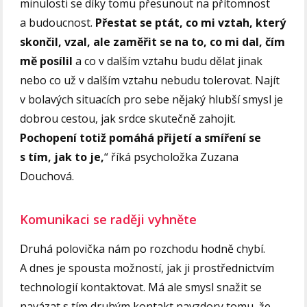
minulosti se díky tomu přesunout na přítomnost
a budoucnost.
Přestat se ptát, co mi vztah, který
skončil, vzal, ale zaměřit se na to, co mi dal, čím
mě posílil
a co v dalším vztahu budu dělat jinak
nebo co už v dalším vztahu nebudu tolerovat. Najít
v bolavých situacích pro sebe nějaký hlubší smysl je
dobrou cestou, jak srdce skutečně zahojit.
Pochopení totiž pomáhá přijetí a smíření se
s tím, jak to je,
“ říká psycholožka Zuzana
Douchová.
Komunikaci se raději vyhněte
Druhá polovička nám po rozchodu hodně chybí.
A dnes je spousta možností, jak ji prostřednictvím
technologií kontaktovat. Má ale smysl snažit se
navázat s tím druhým kontakt navzdory tomu, že