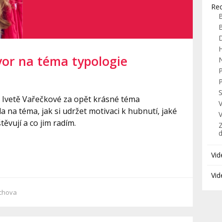
Re
H
vor na téma typologie
S
 Ivetě Vařečkové za opět krásné téma
 na téma, jak si udržet motivaci k hubnutí, jaké
těvují a co jim radím.
Z
Vid
Vid
chova