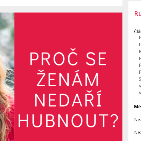
R
Člá
E
S
V
Mé
Ne
Ne