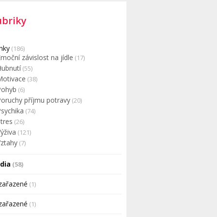
ubriky
nky
(186)
moční závislost na jídle
(17)
Hubnutí
(55)
Motivace
(38)
Pohyb
(6)
Poruchy příjmu potravy
(20)
Psychika
(74)
tres
(26)
ýživa
(121)
Vztahy
(7)
dia
(58)
zařazené
(1)
zařazené
(1)