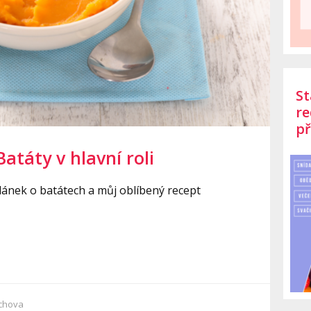
St
re
př
atáty v hlavní roli
lánek o batátech a můj oblíbený recept
chova