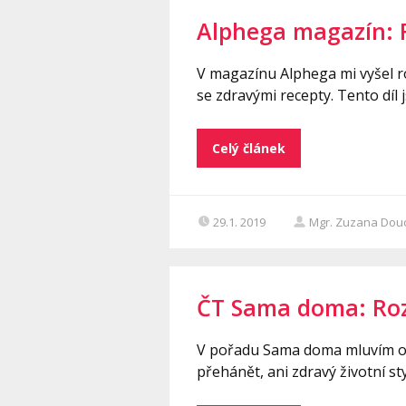
Alphega magazín: 
V magazínu Alphega mi vyšel r
se zdravými recepty. Tento d
Celý článek
29.1. 2019
Mgr. Zuzana Dou
ČT Sama doma: Ro
V pořadu Sama doma mluvím o p
přehánět, ani zdravý životní sty