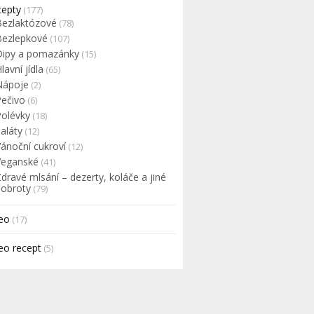
cepty
(177)
Bezlaktózové
(78)
Bezlepkové
(107)
Dipy a pomazánky
(15)
lavní jídla
(65)
Nápoje
(2)
Pečivo
(6)
Polévky
(18)
aláty
(12)
Vánoční cukroví
(12)
Veganské
(41)
dravé mlsání – dezerty, koláče a jiné
dobroty
(79)
eo
(17)
eo recept
(5)