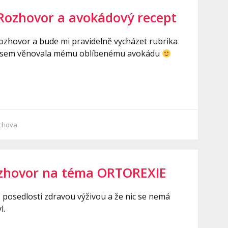
Rozhovor a avokádový recept
ozhovor a bude mi pravidelně vycházet rubrika
íl jsem věnovala mému oblíbenému avokádu
chova
zhovor na téma ORTOREXIE
osedlosti zdravou výživou a že nic se nemá
l.