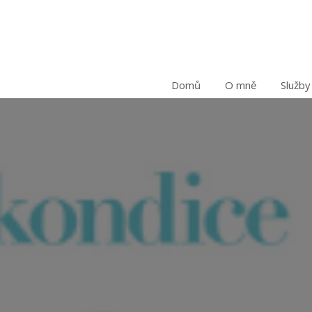
Domů
O mně
Služby