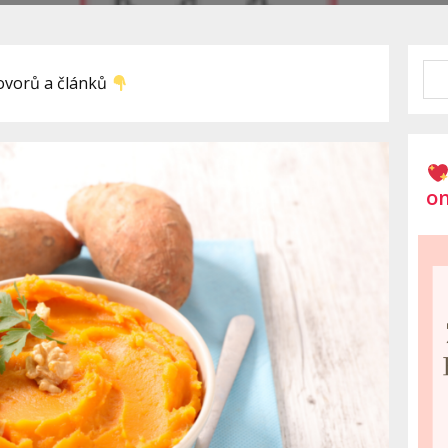
hovorů a článků
on