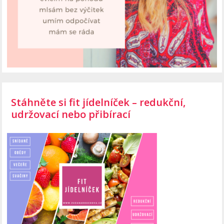
Stáhněte si fit jídelníček – redukční,
udržovací nebo přibírací