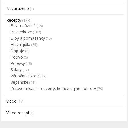
Nezařazené
(1)
Recepty
(177)
Bezlaktózové
(78)
Bezlepkové
(107)
Dipy a pomazánky
(15)
Hlavní jídla
(65)
Nápoje
(2)
Pečivo
(6)
Polévky
(18)
Saláty
(12)
Vánoční cukroví
(12)
Veganské
(41)
Zdravé mlsání – dezerty, koláče a jiné dobroty
(79)
Video
(17)
Video recept
(5)