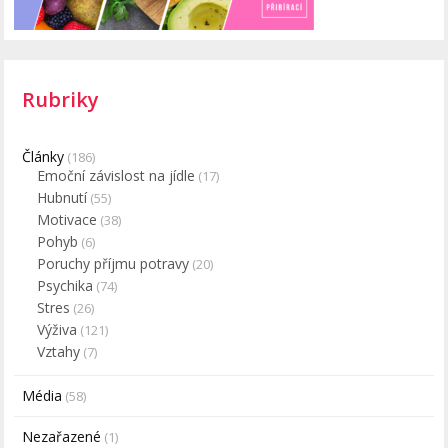
Rubriky
Články
(186)
Emoční závislost na jídle
(17)
Hubnutí
(55)
Motivace
(38)
Pohyb
(6)
Poruchy příjmu potravy
(20)
Psychika
(74)
Stres
(26)
Výživa
(121)
Vztahy
(7)
Média
(58)
Nezařazené
(1)