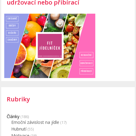
udržovací nebo přibírací
Rubriky
Články
(186)
Emoční závislost na jídle
(17)
Hubnutí
(55)
Motivace
(38)