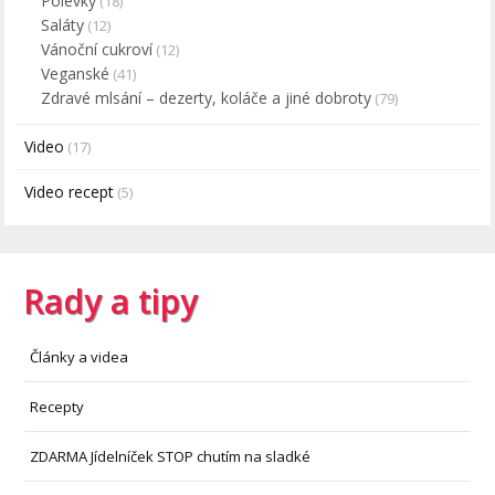
Polévky
(18)
Saláty
(12)
Vánoční cukroví
(12)
Veganské
(41)
Zdravé mlsání – dezerty, koláče a jiné dobroty
(79)
Video
(17)
Video recept
(5)
Rady a tipy
Články a videa
Recepty
ZDARMA Jídelníček STOP chutím na sladké