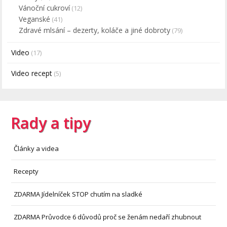
Vánoční cukroví
(12)
Veganské
(41)
Zdravé mlsání – dezerty, koláče a jiné dobroty
(79)
Video
(17)
Video recept
(5)
Rady a tipy
Články a videa
Recepty
ZDARMA Jídelníček STOP chutím na sladké
ZDARMA Průvodce 6 důvodů proč se ženám nedaří zhubnout