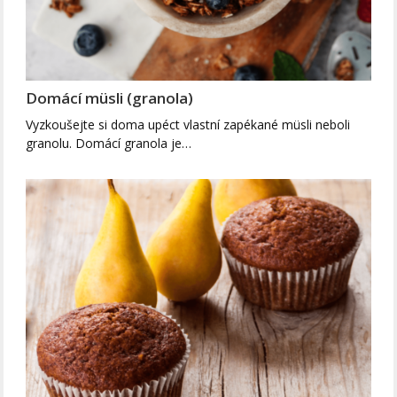
Domácí müsli (granola)
Vyzkoušejte si doma upéct vlastní zapékané müsli neboli
granolu. Domácí granola je…