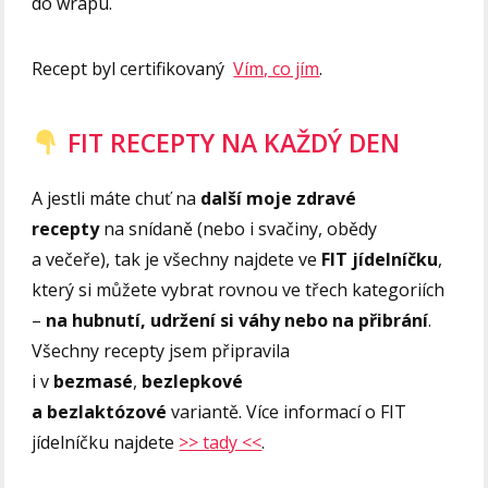
do wrapu.
Recept byl certifikovaný
Vím, co jím
.
FIT RECEPTY NA KAŽDÝ DEN
A jestli máte chuť na
další moje zdravé
recepty
na snídaně (nebo i svačiny, obědy
a večeře), tak je všechny najdete ve
FIT jídelníčku
,
který si můžete vybrat rovnou ve třech kategoriích
–
na hubnutí, udržení si váhy nebo na přibrání
.
Všechny recepty jsem připravila
i v
bezmasé
,
bezlepkové
a bezlaktózové
variantě. Více informací o FIT
jídelníčku najdete
>> tady <<
.