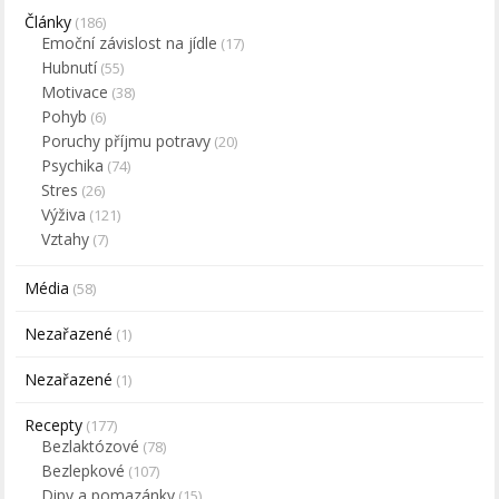
Články
(186)
Emoční závislost na jídle
(17)
Hubnutí
(55)
Motivace
(38)
Pohyb
(6)
Poruchy příjmu potravy
(20)
Psychika
(74)
Stres
(26)
Výživa
(121)
Vztahy
(7)
Média
(58)
Nezařazené
(1)
Nezařazené
(1)
Recepty
(177)
Bezlaktózové
(78)
Bezlepkové
(107)
Dipy a pomazánky
(15)