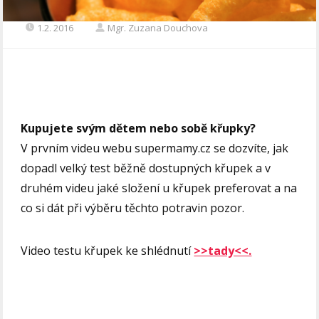
1.2. 2016
Mgr. Zuzana Douchova
Kupujete svým dětem nebo sobě křupky?
V prvním videu webu supermamy.cz se dozvíte, jak
dopadl velký test běžně dostupných křupek a v
druhém videu jaké složení u křupek preferovat a na
co si dát při výběru těchto potravin pozor.
Video testu křupek ke shlédnutí
>>tady<<.