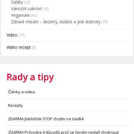
Saláty
(12)
Vánoční cukroví
(12)
Veganské
(41)
Zdravé mlsání – dezerty, koláče a jiné dobroty
(79)
Video
(17)
Video recept
(5)
Rady a tipy
Články a videa
Recepty
ZDARMA Jídelníček STOP chutím na sladké
ZDARMA Průvodce 6 důvodů proč se ženám nedaří zhubnout