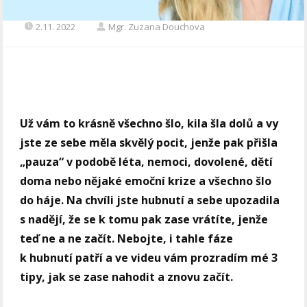
2.11. 2022
Mgr. Zuzana Douchova
Už vám to krásně všechno šlo, kila šla dolů a vy
jste ze sebe měla skvělý pocit, jenže pak přišla
„pauza“ v podobě léta, nemoci, dovolené, dětí
doma nebo nějaké emoční krize a všechno šlo
do háje. Na chvíli jste hubnutí a sebe upozadila
s nadějí, že se k tomu pak zase vrátíte, jenže
teď ne a ne začít. Nebojte, i tahle fáze
k hubnutí patří a ve videu vám prozradím mé 3
tipy, jak se zase nahodit a znovu začít.