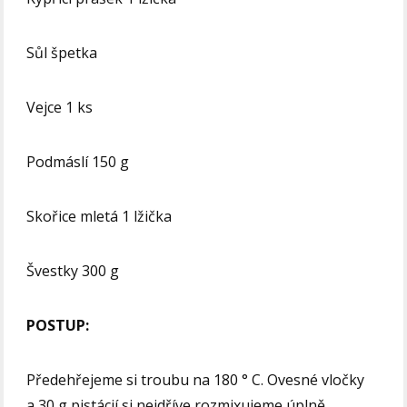
Sůl špetka
Vejce 1 ks
Podmáslí 150 g
Skořice mletá 1 lžička
Švestky 300 g
POSTUP:
Předehřejeme si troubu na 180 ° C. Ovesné vločky
a 30 g pistácií si nejdříve rozmixujeme úplně