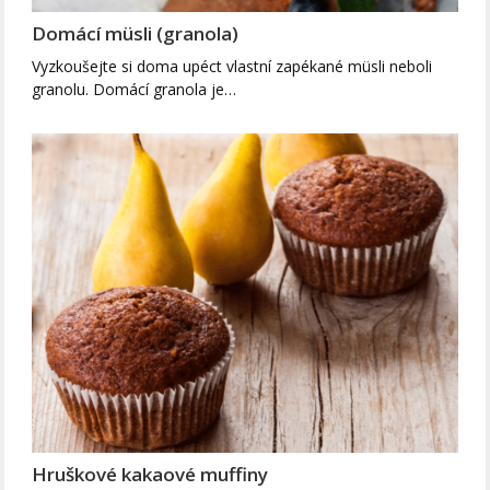
Domácí müsli (granola)
Vyzkoušejte si doma upéct vlastní zapékané müsli neboli
granolu. Domácí granola je…
Hruškové kakaové muffiny