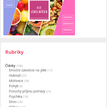
Rubriky
Články
(186)
Emoční závislost na jídle
(17)
Hubnutí
(55)
Motivace
(38)
Pohyb
(6)
Poruchy příjmu potravy
(20)
Psychika
(74)
Stres
(26)
Výživa