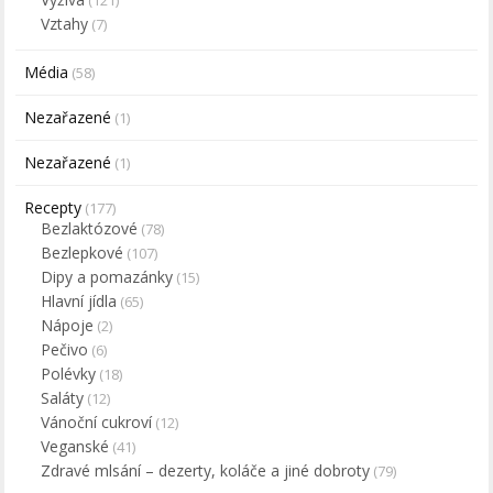
(121)
Vztahy
(7)
Média
(58)
Nezařazené
(1)
Nezařazené
(1)
Recepty
(177)
Bezlaktózové
(78)
Bezlepkové
(107)
Dipy a pomazánky
(15)
Hlavní jídla
(65)
Nápoje
(2)
Pečivo
(6)
Polévky
(18)
Saláty
(12)
Vánoční cukroví
(12)
Veganské
(41)
Zdravé mlsání – dezerty, koláče a jiné dobroty
(79)