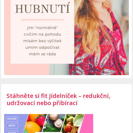
Stáhněte si fit jídelníček – redukční,
udržovací nebo přibírací