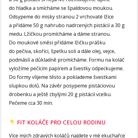
do hladka a smícháme se špaldovou moukou.
Odsypeme do misky stranou 2 vrchovaté lžíce
a přidáme 50 g nahrubo nadrcených pistácií a 30 g
medu. Lžičkou promícháme a dáme stranou.
Do moukové směsi přidáme lžičku prášku
do pečiva, skořici, špetku soli a dále olej, vejce,
podmáslí a důkladně promícháme. Formu na koláč
vyložíme pečícím papírem a švestky odpeckujeme.
Do formy vlijeme těsto a poklademe švestkami
slupkou dolů. Na závěr posypeme pistáciovou
drobenku a ještě zbylými 20 g pistácií vcelku.
Pečeme cca 30 min.
FIT KOLÁČE PRO CELOU RODINU
Více mých zdravých koláčů najdete v mé ekuchařce