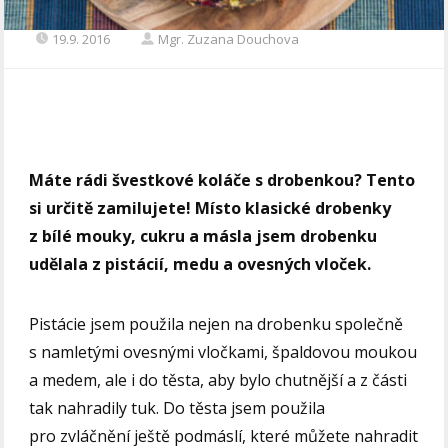
19.9. 2016
Mgr. Zuzana Douchova
Máte rádi švestkové koláče s drobenkou? Tento
si určitě zamilujete! Místo klasické drobenky
z bílé mouky, cukru a másla jsem drobenku
udělala z pistácií, medu a ovesných vloček.
Pistácie jsem použila nejen na drobenku společně
s namletými ovesnými vločkami, špaldovou moukou
a medem, ale i do těsta, aby bylo chutnější a z části
tak nahradily tuk. Do těsta jsem použila
pro zvláčnění ještě podmáslí, které můžete nahradit