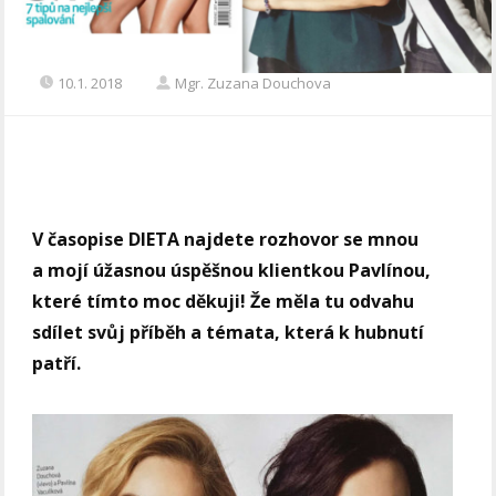
10.1. 2018
Mgr. Zuzana Douchova
V časopise DIETA najdete rozhovor se mnou
a mojí úžasnou úspěšnou klientkou Pavlínou,
které tímto moc děkuji! Že měla tu odvahu
sdílet svůj příběh a témata, která k hubnutí
patří.