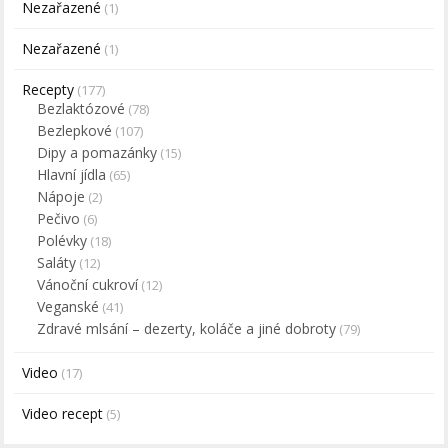
Nezařazené
(1)
Nezařazené
(1)
Recepty
(177)
Bezlaktózové
(78)
Bezlepkové
(107)
Dipy a pomazánky
(15)
Hlavní jídla
(65)
Nápoje
(2)
Pečivo
(6)
Polévky
(18)
Saláty
(12)
Vánoční cukroví
(12)
Veganské
(41)
Zdravé mlsání – dezerty, koláče a jiné dobroty
(79)
Video
(17)
Video recept
(5)