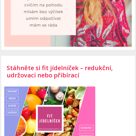
Stáhněte si fit jídelníček – redukční,
udržovací nebo přibírací