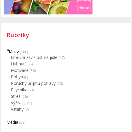
Rubriky
Články
(186)
Emoční závislost na jídle
(17)
Hubnutí
(55)
Motivace
(38)
Pohyb
(6)
Poruchy příjmu potravy
(20)
Psychika
(74)
Stres
(26)
Výživa
(121)
Vztahy
(7)
Média
(58)