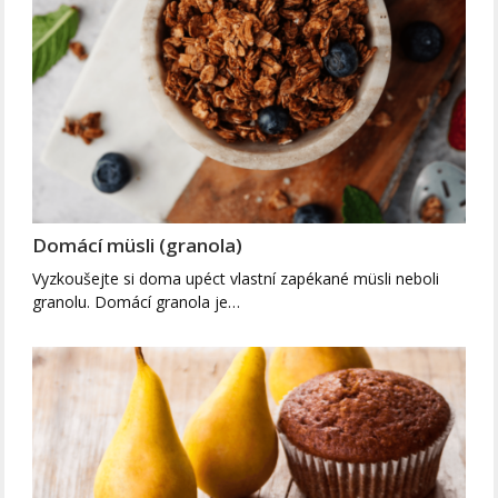
Domácí müsli (granola)
Vyzkoušejte si doma upéct vlastní zapékané müsli neboli
granolu. Domácí granola je…