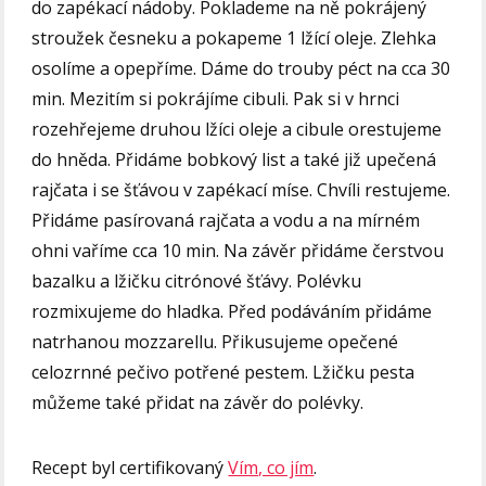
do zapékací nádoby. Poklademe na ně pokrájený
stroužek česneku a pokapeme 1 lžící oleje. Zlehka
osolíme a opepříme. Dáme do trouby péct na cca 30
min. Mezitím si pokrájíme cibuli. Pak si v hrnci
rozehřejeme druhou lžíci oleje a cibule orestujeme
do hněda. Přidáme bobkový list a také již upečená
rajčata i se šťávou v zapékací míse. Chvíli restujeme.
Přidáme pasírovaná rajčata a vodu a na mírném
ohni vaříme cca 10 min. Na závěr přidáme čerstvou
bazalku a lžičku citrónové šťávy. Polévku
rozmixujeme do hladka. Před podáváním přidáme
natrhanou mozzarellu. Přikusujeme opečené
celozrnné pečivo potřené pestem. Lžičku pesta
můžeme také přidat na závěr do polévky.
Recept byl certifikovaný
Vím, co jím
.