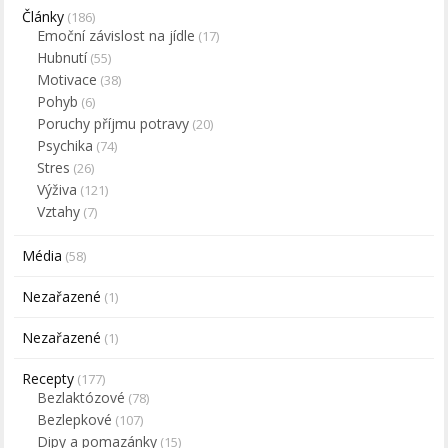
Články
(186)
Emoční závislost na jídle
(17)
Hubnutí
(55)
Motivace
(38)
Pohyb
(6)
Poruchy příjmu potravy
(20)
Psychika
(74)
Stres
(26)
Výživa
(121)
Vztahy
(7)
Média
(58)
Nezařazené
(1)
Nezařazené
(1)
Recepty
(177)
Bezlaktózové
(78)
Bezlepkové
(107)
Dipy a pomazánky
(15)