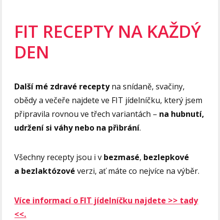
FIT RECEPTY NA KAŽDÝ
DEN
Další mé zdravé recepty
na snídaně, svačiny,
obědy a večeře najdete ve FIT jídelníčku, který jsem
připravila rovnou ve třech variantách –
na hubnutí,
udržení si váhy nebo na přibrání
.
Všechny recepty jsou i v
bezmasé
,
bezlepkové
a bezlaktózové
verzi, ať máte co nejvíce na výběr.
Více informací o FIT jídelníčku najdete >> tady
<<.