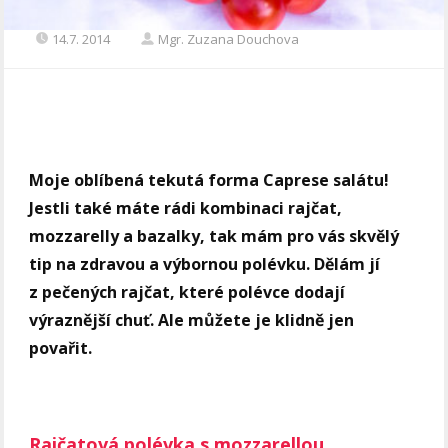
14.7. 2014
Mgr. Zuzana Douchova
Moje oblíbená tekutá forma Caprese salátu!
Jestli také máte rádi kombinaci rajčat,
mozzarelly a bazalky, tak mám pro vás skvělý
tip na zdravou a výbornou polévku. Dělám jí
z pečených rajčat, které polévce dodají
výraznější chuť. Ale můžete je klidně jen
povařit.
Rajčatová polévka s mozzarellou