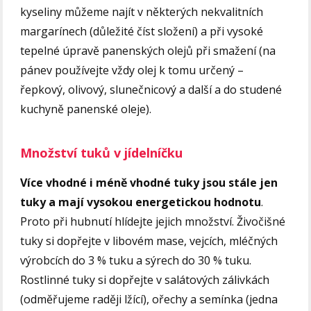
kyseliny můžeme najít v některých nekvalitních
margarínech (důležité číst složení) a při vysoké
tepelné úpravě panenských olejů při smažení (na
pánev používejte vždy olej k tomu určený –
řepkový, olivový, slunečnicový a další a do studené
kuchyně panenské oleje).
Množství tuků v jídelníčku
Více vhodné i méně vhodné tuky jsou stále jen
tuky a mají vysokou energetickou hodnotu
.
Proto při hubnutí hlídejte jejich množství. Živočišné
tuky si dopřejte v libovém mase, vejcích, mléčných
výrobcích do 3 % tuku a sýrech do 30 % tuku.
Rostlinné tuky si dopřejte v salátových zálivkách
(odměřujeme raději lžící), ořechy a semínka (jedna