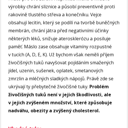
výrobky chrání sliznice a působí preventivně proti
rakovině tlustého střeva a konečníku. Vejce
obsahují lecitin, který se podílí na tvorbě buněčných
membrán, chrání játra před negativními účinky
některých léků, snižuje aterosklerózu a posiluje
paměť. Máslo zase obsahuje vitamíny rozpustné
v tucích (A, D, E, K). Už bychom však neměli příjem
živočišných tuků navyšovat pojídáním smažených
jídel, uzenin, sušenek, oplatek, smetanových
zmrzlin a mléčných sladkých nápojů. Právě zde se
ukrývají ty přebytečné živočišné tuky.
Problém
živočišných tuků není v jejich škodlivosti, ale
v jejich zvýšeném množství, které způsobuje
nadváhu, obezity a zvýšený cholesterol.