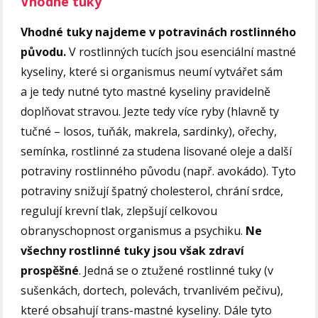
Vhodné tuky
Vhodné tuky najdeme v potravinách rostlinného
původu.
V rostlinných tucích jsou esenciální mastné
kyseliny, které si organismus neumí vytvářet sám
a je tedy nutné tyto mastné kyseliny pravidelně
doplňovat stravou. Jezte tedy více ryby (hlavně ty
tučné – losos, tuňák, makrela, sardinky), ořechy,
semínka, rostlinné za studena lisované oleje a další
potraviny rostlinného původu (např. avokádo). Tyto
potraviny snižují špatný cholesterol, chrání srdce,
regulují krevní tlak, zlepšují celkovou
obranyschopnost organismus a psychiku.
Ne
všechny rostlinné tuky jsou však zdraví
prospěšné
. Jedná se o ztužené rostlinné tuky (v
sušenkách, dortech, polevách, trvanlivém pečivu),
které obsahují trans-mastné kyseliny. Dále tyto