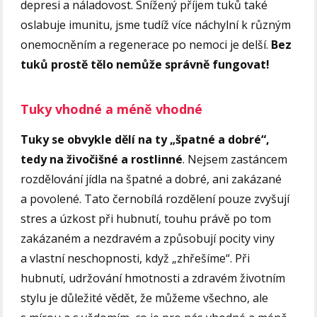
depresi a náladovost. Snížený příjem tuků také
oslabuje imunitu, jsme tudíž více náchylní k různým
onemocněním a regenerace po nemoci je delší.
Bez
tuků prostě tělo nemůže správně fungovat!
Tuky vhodné a méně vhodné
Tuky se obvykle dělí na ty „špatné a dobré“,
tedy na živočišné a rostlinné
. Nejsem zastáncem
rozdělování jídla na špatné a dobré, ani zakázané
a povolené. Tato černobílá rozdělení pouze zvyšují
stres a úzkost při hubnutí, touhu právě po tom
zakázaném a nezdravém a způsobují pocity viny
a vlastní neschopnosti, když „zhřešíme“. Při
hubnutí, udržování hmotnosti a zdravém životním
stylu je důležité vědět, že můžeme všechno, ale