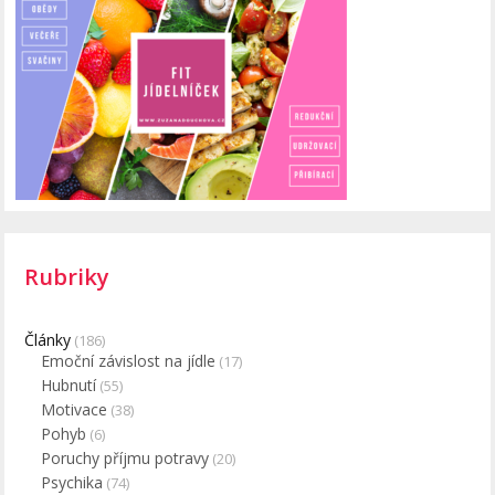
Rubriky
Články
(186)
Emoční závislost na jídle
(17)
Hubnutí
(55)
Motivace
(38)
Pohyb
(6)
Poruchy příjmu potravy
(20)
Psychika
(74)