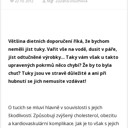
22.10. 2012
Mgr. Zuzana Douchova
Většina dietních doporučení říká, že bychom
neměli jíst tuky. Vařit vše na vodě, dusit v páře,
jíst odtučněné výrobky… Taky vám však u takto
upravených pokrmů něco chybí? Že by to byla
chuť? Tuky jsou ve stravě důležité a ani při
hubnutí se jich nemusíte vzdávat!
O tucích se mluví hlavně v souvislosti s jejich
škodlivostí. Způsobují zvýšený cholesterol, obezitu
a kardiovaskulární komplikace. Jak je to však s jejich