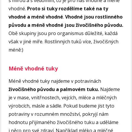
s mírou a s vědomím, co je pro nás vhodné a méně
vhodné.
Proto si tuky rozdělíme také na ty
vhodné a méně vhodné
.
Vhodné jsou rostlinného
původu a méně vhodné jsou živočišného původu.
Obě skupiny jsou pro organismus důležité, každá
však v jiné míře. Rostlinných tuků více, živočišných
méně:)
Méně vhodné tuky
Méně vhodné tuky najdeme v potravinách
živočišného původu a palmovém tuku.
Najdeme
je v mase, vnitřnostech, vejcích, mléce a mléčných
výrobcích, másle a sádle. Pokud budeme jíst tyto
potraviny v rozumném množství, pokryjí nám
hodnotu přijímaného živočišného tuku a uděláme
i něco pro své zdraví. Například mléko a mléčné