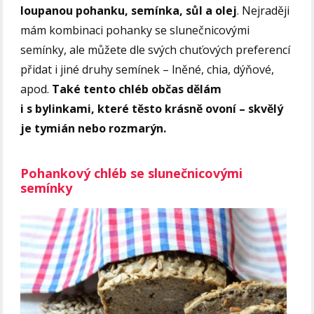
loupanou pohanku, semínka, sůl a olej
. Nejraději
mám kombinaci pohanky se slunečnicovými
semínky, ale můžete dle svých chuťových preferencí
přidat i jiné druhy semínek – lněné, chia, dýňové,
apod.
Také tento chléb občas dělám
i s bylinkami, které těsto krásně ovoní – skvělý
je tymián nebo rozmarýn.
Pohankový chléb se slunečnicovými
semínky