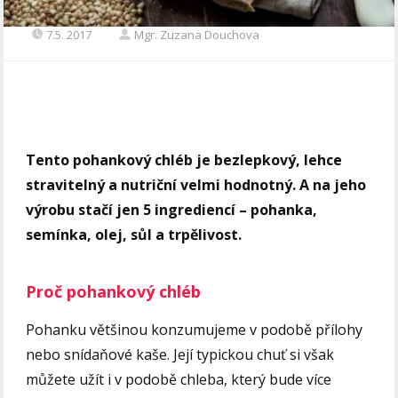
7.5. 2017
Mgr. Zuzana Douchova
T
ento pohankový chléb je bezlepkový, lehce
stravitelný a nutriční velmi hodnotný. A na jeho
výrobu stačí jen 5 ingrediencí – pohanka,
semínka, olej, sůl a trpělivost.
Proč pohankový chléb
Pohanku většinou konzumujeme v podobě přílohy
nebo snídaňové kaše. Její typickou chuť si však
můžete užít i v podobě chleba, který bude více