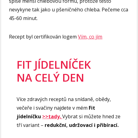
spíše menší chlebovou formu, protože těsto
nevykyne tak jako u pšeničného chleba. Pečeme cca
45-60 minut.
Recept byl certifikován logem
Vím, co jím
FIT JÍDELNÍČEK
NA CELÝ DEN
Více zdravých receptů na snídaně, obědy,
večeře i svačiny najdete v mém
Fit
jídelníčku
>>tady.
Vybrat si můžete hned ze
tří variant –
redukční, udržovací i přibírací.