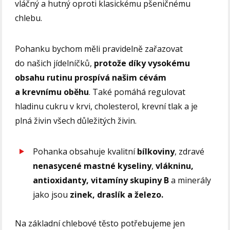
vláčný a hutný oproti klasickému pšeničnému
chlebu.
Pohanku bychom měli pravidelně zařazovat
do našich jídelníčků,
protože díky vysokému
obsahu rutinu prospívá našim cévám
a krevnímu oběhu
. Také pomáhá regulovat
hladinu cukru v krvi, cholesterol, krevní tlak a je
plná živin všech důležitých živin.
Pohanka obsahuje kvalitní
bílkoviny
, zdravé
nenasycené
mastné kyseliny
,
vlákninu,
antioxidanty, vitamíny skupiny B
a minerály
jako jsou
zinek, draslík a železo.
Na základní chlebové těsto potřebujeme jen