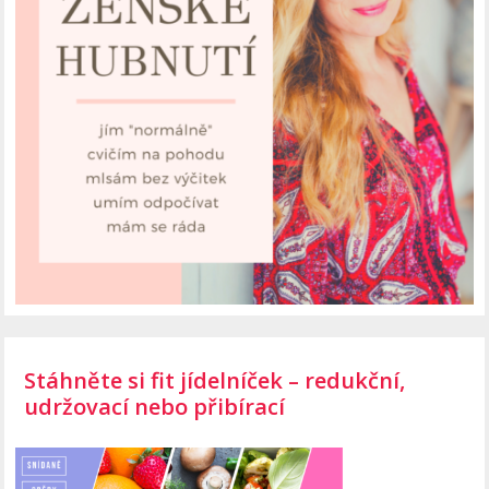
Stáhněte si fit jídelníček – redukční,
udržovací nebo přibírací