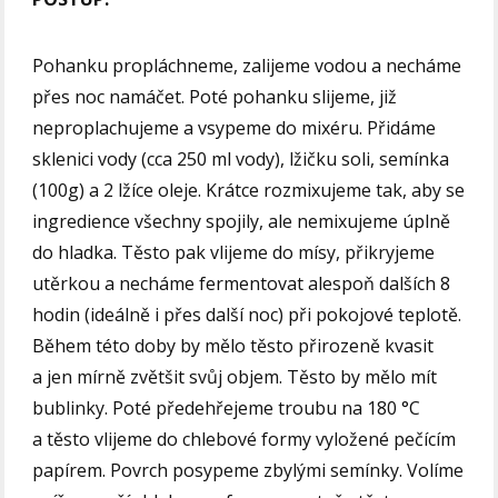
Pohanku propláchneme, zalijeme vodou a necháme
přes noc namáčet. Poté pohanku slijeme, již
neproplachujeme a vsypeme do mixéru. Přidáme
sklenici vody (cca 250 ml vody), lžičku soli, semínka
(100g) a 2 lžíce oleje. Krátce rozmixujeme tak, aby se
ingredience všechny spojily, ale nemixujeme úplně
do hladka. Těsto pak vlijeme do mísy, přikryjeme
utěrkou a necháme fermentovat alespoň dalších 8
hodin (ideálně i přes další noc) při pokojové teplotě.
Během této doby by mělo těsto přirozeně kvasit
a jen mírně zvětšit svůj objem. Těsto by mělo mít
bublinky. Poté předehřejeme troubu na 180 °C
a těsto vlijeme do chlebové formy vyložené pečícím
papírem. Povrch posypeme zbylými semínky. Volíme