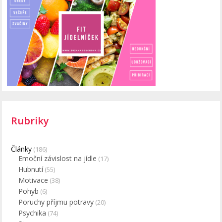
Rubriky
Články
(186)
Emoční závislost na jídle
(17)
Hubnutí
(55)
Motivace
(38)
Pohyb
(6)
Poruchy příjmu potravy
(20)
Psychika
(74)