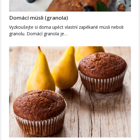
Domácí müsli (granola)
Vyzkoušejte si doma upéct vlastní zapékané müsli neboli
granolu. Domácí granola je…