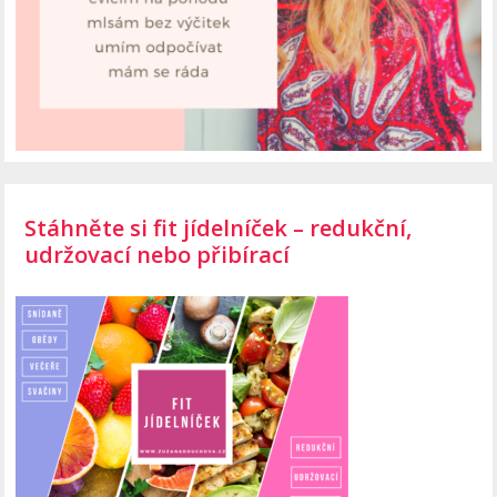
Stáhněte si fit jídelníček – redukční,
udržovací nebo přibírací