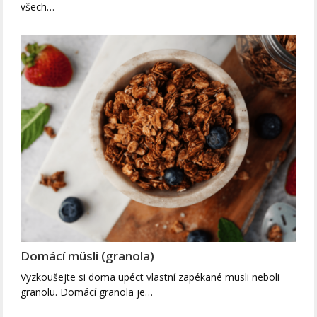
všech…
Domácí müsli (granola)
Vyzkoušejte si doma upéct vlastní zapékané müsli neboli
granolu. Domácí granola je…