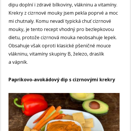
dipu doplní i zdravé bílkoviny, vlákninu a vitamíny.
Krekry z cizrnové mouky jsem pekla poprvé a moc
mi chutnaly. Komu nevadí typická chuť cizrnové
mouky, je tento recept vhodný pro bezlepkovou
dietu, protože cizrnová mouka neobsahuje lepek.
Obsahuje však oproti klasické pšeničné mouce
vlákninu, vitamíny skupiny B, železo, draslík
a vápník.
Paprikovo-avokádový dip s cizrnovými krekry