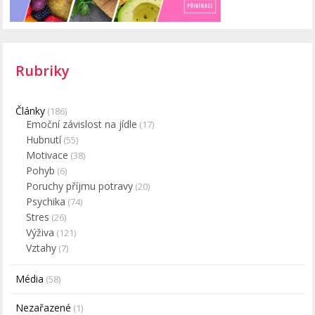
Rubriky
Články
(186)
Emoční závislost na jídle
(17)
Hubnutí
(55)
Motivace
(38)
Pohyb
(6)
Poruchy příjmu potravy
(20)
Psychika
(74)
Stres
(26)
Výživa
(121)
Vztahy
(7)
Média
(58)
Nezařazené
(1)