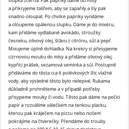
slupka zčerná. Pak papriky dáme do mísy
a přikryjeme talířem, aby se zapařily a šly pak
snadno oloupat. Po chvilce papriky vyndáme
a oloupeme spálenou slupku. Dáme je do mixéru,
kam přidáme vydlabané avokádo, stroužky
česneku, olivový olej, šťávu z citrónu, sůl a pepř.
Mixujeme úplně dohladka. Na krekry si přesypeme
cizrnovou mouku do mísy a přidáme olivový olej,
kypřící prášek, sezamová semínka a sůl. Postupně
přidáváme do těsta cca 6 polévkových lžic vlažné
vody, aby výsledné těsto bylo nelepivé. Rukama
důkladně prohněteme a v případě potřeby
přisypeme mouky či vodu. Těsto pak dáme na pečící
papír a rozválíme válečkem na tenkou placku,
kterou pak kráječem na pizzu nebo nožem
pokrájíme na čtverečky. Přendáme do trouby