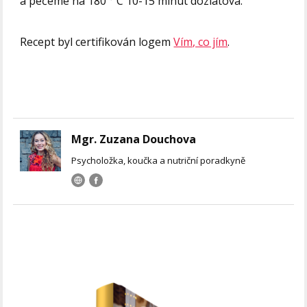
a pečeme na 180 ° C 10-15 minut dozlatova.
Recept byl certifikován logem
Vím, co jím
.
Mgr. Zuzana Douchova
Psycholožka, koučka a nutriční poradkyně