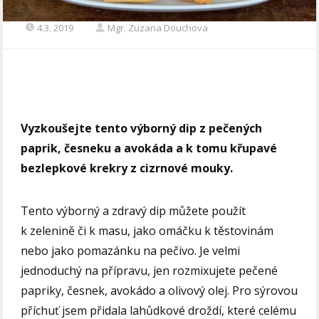
4.3. 2019
Mgr. Zuzana Douchova
Vyzkoušejte tento výborný dip z pečených
paprik, česneku a avokáda a k tomu křupavé
bezlepkové krekry z cizrnové mouky.
Tento výborný a zdravý dip můžete použít
k zelenině či k masu, jako omáčku k těstovinám
nebo jako pomazánku na pečivo. Je velmi
jednoduchý na přípravu, jen rozmixujete pečené
papriky, česnek, avokádo a olivový olej. Pro sýrovou
příchuť jsem přidala lahůdkové droždí, které celému