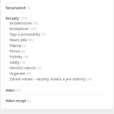
Nezařazené
(1)
Recepty
(177)
Bezlaktózové
(78)
Bezlepkové
(107)
Dipy a pomazánky
(15)
Hlavní jídla
(65)
Nápoje
(2)
Pečivo
(6)
Polévky
(18)
Saláty
(12)
Vánoční cukroví
(12)
Veganské
(41)
Zdravé mlsání – dezerty, koláče a jiné dobroty
(79)
Video
(17)
Video recept
(5)