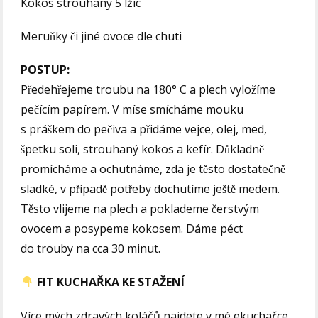
Kokos strouhaný 5 lžic
Meruňky či jiné ovoce dle chuti
POSTUP:
Předehřejeme troubu na 180° C a plech vyložíme
pečícím papírem. V míse smícháme mouku
s práškem do pečiva a přidáme vejce, olej, med,
špetku soli, strouhaný kokos a kefír. Důkladně
promícháme a ochutnáme, zda je těsto dostatečně
sladké, v případě potřeby dochutíme ještě medem.
Těsto vlijeme na plech a poklademe čerstvým
ovocem a posypeme kokosem. Dáme péct
do trouby na cca 30 minut.
FIT KUCHAŘKA KE STAŽENÍ
Více mých zdravých koláčů najdete v mé ekuchařce