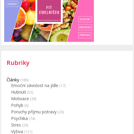
Rubriky
Články
(186)
Emoční závislost na jídle
(17)
Hubnutí
(55)
Motivace
(38)
Pohyb
(6)
Poruchy příjmu potravy
(20)
Psychika
(74)
Stres
(26)
Výživa
(121)