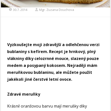
30.7. 2014
Mgr. Zuzana Douchova
Vyzkoušejte moji zdravější a odlehčenou verzi
bublaniny s kefírem. Recept je hrnkový, plný
vlákniny díky celozrnné mouce, slazený pouze
medem a posypaný kokosem. Nejraději mám
meruňkovou bublaninu, ale můžete použít
jakékoli jiné čerstvé letní ovoce.
Zdravé meruňky
Krásně oranžovou barvu mají meruňky díky