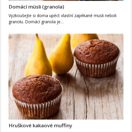
Domácí müsli (granola)
Vyzkoušejte si doma upéct vlastní zapékané müsli neboli
granolu. Domácí granola je…
Hruškové kakaové muffiny