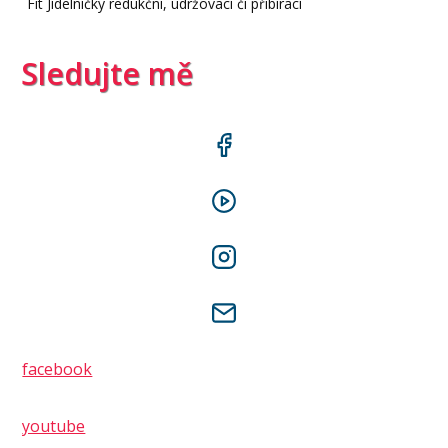
Fit Jídelníčky redukční, udržovací či přibírací
Sledujte mě
facebook
youtube