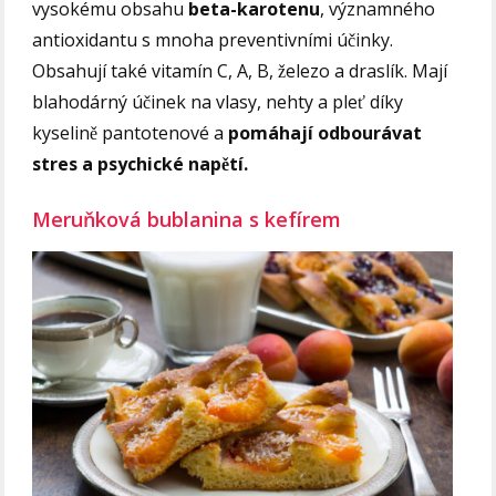
vysokému obsahu
beta-karotenu
, významného
antioxidantu s mnoha preventivními účinky.
Obsahují také vitamín C, A, B, železo a draslík. Mají
blahodárný účinek na vlasy, nehty a pleť díky
kyselině pantotenové a
pomáhají odbourávat
stres a psychické napětí.
Meruňková bublanina s kefírem