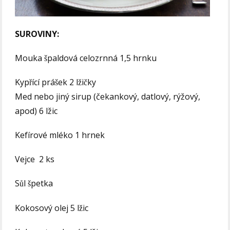
SUROVINY:
Mouka špaldová celozrnná 1,5 hrnku
Kypřící prášek 2 lžičky
Med nebo jiný sirup (čekankový, datlový, rýžový,
apod) 6 lžic
Kefírové mléko 1 hrnek
Vejce 2 ks
Sůl špetka
Kokosový olej 5 lžic