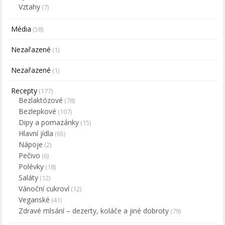
Vztahy
(7)
Média
(58)
Nezařazené
(1)
Nezařazené
(1)
Recepty
(177)
Bezlaktózové
(78)
Bezlepkové
(107)
Dipy a pomazánky
(15)
Hlavní jídla
(65)
Nápoje
(2)
Pečivo
(6)
Polévky
(18)
Saláty
(12)
Vánoční cukroví
(12)
Veganské
(41)
Zdravé mlsání – dezerty, koláče a jiné dobroty
(79)