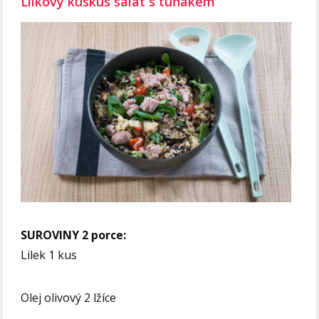
Lilkový kuskus salát s tuňákem
SUROVINY 2 porce:
Lilek 1 kus
Olej olivový 2 lžíce