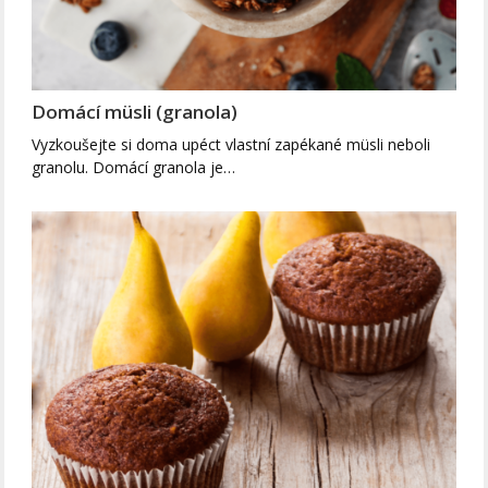
Domácí müsli (granola)
Vyzkoušejte si doma upéct vlastní zapékané müsli neboli
granolu. Domácí granola je…