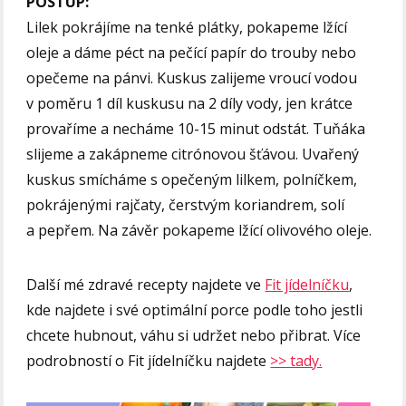
POSTUP:
Lilek pokrájíme na tenké plátky, pokapeme lžící
oleje a dáme péct na pečící papír do trouby nebo
opečeme na pánvi. Kuskus zalijeme vroucí vodou
v poměru 1 díl kuskusu na 2 díly vody, jen krátce
provaříme a necháme 10-15 minut odstát. Tuňáka
slijeme a zakápneme citrónovou šťávou. Uvařený
kuskus smícháme s opečeným lilkem, polníčkem,
pokrájenými rajčaty, čerstvým koriandrem, solí
a pepřem. Na závěr pokapeme lžící olivového oleje.
Další mé zdravé recepty najdete ve
Fit jídelníčku
,
kde najdete i své optimální porce podle toho jestli
chcete hubnout, váhu si udržet nebo přibrat. Více
podrobností o Fit jídelníčku najdete
>> tady.