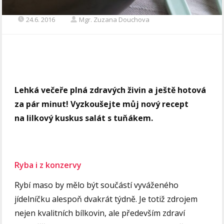
24.6. 2016
Mgr. Zuzana Douchova
Lehká večeře plná zdravých živin a ještě hotová
za pár minut! Vyzkoušejte můj nový recept
na lilkový kuskus salát s tuňákem.
Ryba i z konzervy
Rybí maso by mělo být součástí vyváženého
jídelníčku alespoň dvakrát týdně. Je totiž zdrojem
nejen kvalitních bílkovin, ale především zdraví