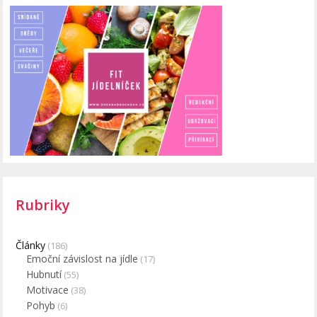
Rubriky
Články
(186)
Emoční závislost na jídle
(17)
Hubnutí
(55)
Motivace
(38)
Pohyb
(6)