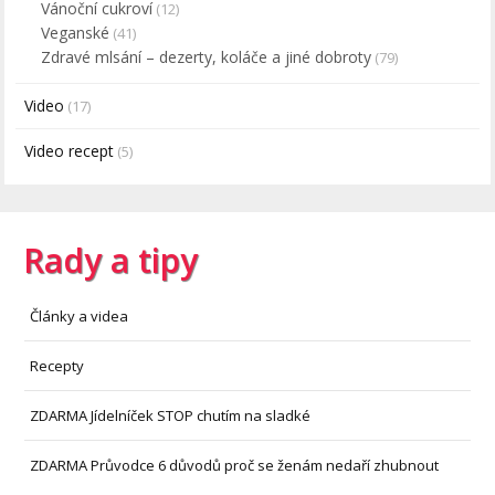
Vánoční cukroví
(12)
Veganské
(41)
Zdravé mlsání – dezerty, koláče a jiné dobroty
(79)
Video
(17)
Video recept
(5)
Rady a tipy
Články a videa
Recepty
ZDARMA Jídelníček STOP chutím na sladké
ZDARMA Průvodce 6 důvodů proč se ženám nedaří zhubnout