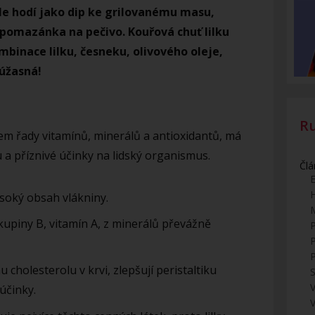
e hodí jako dip ke grilovanému masu,
 pomazánka na pečivo. Kouřová chuť lilku
binace lilku, česneku, olivového oleje,
 úžasná!
R
jem řady vitamínů, minerálů a antioxidantů, má
a příznivé účinky na lidský organismus.
Člá
E
ysoký obsah vlákniny.
skupiny B, vitamín A, z minerálů převážně
 cholesterolu v krvi, zlepšují peristaltiku
S
V
 účinky.