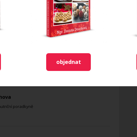
ránkách
Vím, co jím
.
objednat
hova
nutriční poradkyně