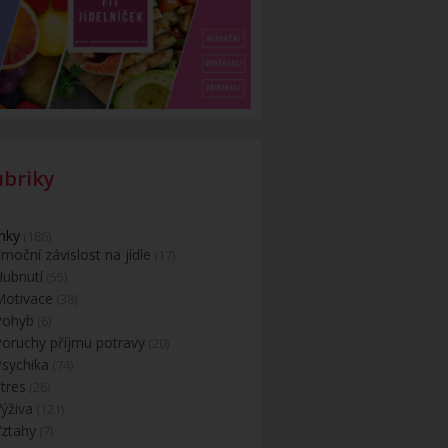
ubriky
nky
(186)
moční závislost na jídle
(17)
Hubnutí
(55)
Motivace
(38)
Pohyb
(6)
Poruchy příjmu potravy
(20)
Psychika
(74)
tres
(26)
ýživa
(121)
Vztahy
(7)