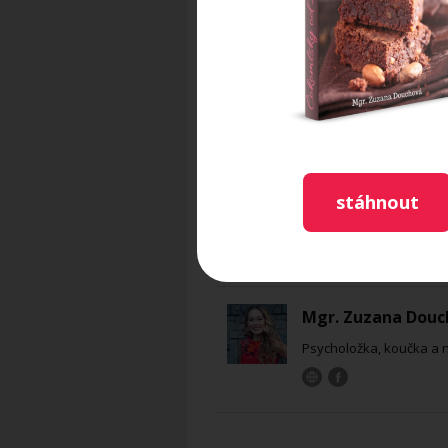
Foto: Tomáš Martínez
Recept byl publikován na st
stáhnout
Mgr. Zuzana Douc
Psycholožka, koučka a 