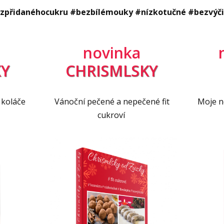
Vid
zpřidanéhocukru #bezbílémouky #nízkotučné #bezvýč
nkami dle chuti (koriandr, petržel) nebo
Vid
ký kmín)
novinka
Y
CHRISMLSKY
C. Celý lilek propícháme vidličkou a dáme péct
 koláče
Vánoční pečené a nepečené fit
Moje ne
írem do trouby asi na ½ hodiny (možno i déle).
cukroví
opraskaný, měkký a tmavý. Mezitím si
 Po vychladnutí lilek rozpůlíme a lžící
me spolu se všemi ingrediencemi do mixéru
 jsou na ozdobu) a rozmixujeme na hladkou
áme před podáváním alespoň na hodinu
čerstvými bylinkami nebo kořením a pokapeme