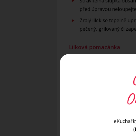
Stravitelná slupka obsahu
před úpravou neloupejte
Zralý lilek se tepelně u
pečený, grilovaný či zap
Lilková pomazánka
SUROVINY:
lilek 1 větší kus
sezamová semínka 2 lžíce
O
česnek 2 stroužky
olivový olej 2 lžíce + na poka
šťáva z citrónu 2 lžičky
sůl ½ lžičky
eKuchařky
(
špetka pepře