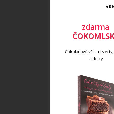
#be
můžeme doplnit čerstvými byli
kořením (paprika, chilli, říms
zdarma
POSTUP:
ČOKOMLSK
Předehřejeme troubu na 200 °
Čokoládové vše - dezerty,
na plech vyložený pečícím pap
a dorty
Pečeme dokud je lilek celý p
namixujeme sezamová semínka.
vydlabeme dužinu. Dužinu dá
(kromě čerstvých bylinek, ty
kaši. Lilkovou pomazánku d
odležet. Na závěr ozdobíme 
olivovým olejem.