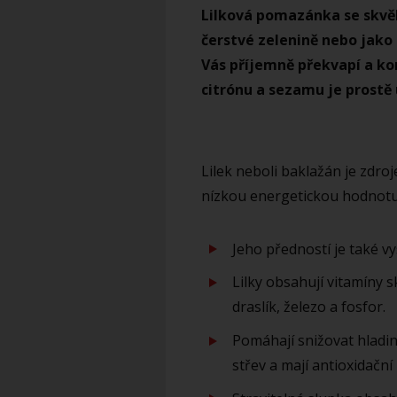
Lilková pomazánka se skvěl
čerstvé zelenině nebo jako
Vás příjemně překvapí a kom
citrónu a sezamu je prostě
Lilek neboli baklažán je zdro
nízkou energetickou hodnotu 
Jeho předností je také v
Lilky obsahují vitamíny 
draslík, železo a fosfor.
Pomáhají snižovat hladinu
střev a mají antioxidační