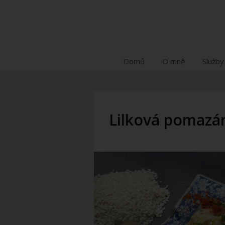
Domů
O mně
Služby
Lilková pomazá