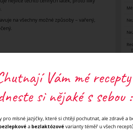
je nejvíce těchto cenných látek, proto lilky
Mé
.
pravuje na všechny možné způsoby – vařený,
Ne
ečený.
Ne
Re
H
Chutnají Vám mé recepty
dneste si nějaké s sebou :
S
pání
Z
 pro mlsné jazýčky, které si chtějí pochutnat, ale zdravě a be
bezlepkové
a
bezlaktózové
varianty téměř u všech recept