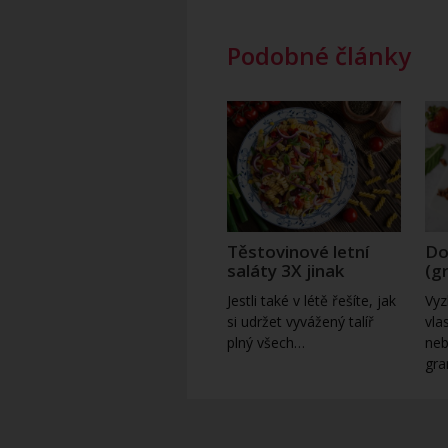
Podobné články
Těstovinové letní
Do
saláty 3X jinak
(g
Jestli také v létě řešíte, jak
Vyz
si udržet vyvážený talíř
vla
plný všech…
neb
gra