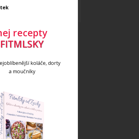
eo
(17)
itek
eo recept
(5)
nej recepty
FITMLSKY
joblíbenější koláče, dorty
a moučníky