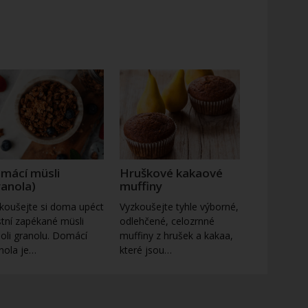
mácí müsli
Hruškové kakaové
ranola)
muffiny
koušejte si doma upéct
Vyzkoušejte tyhle výborné,
stní zapékané müsli
odlehčené, celozrnné
oli granolu. Domácí
muffiny z hrušek a kakaa,
nola je…
které jsou…