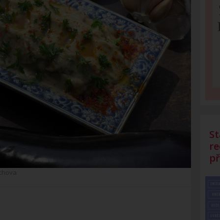
St
re
př
chova