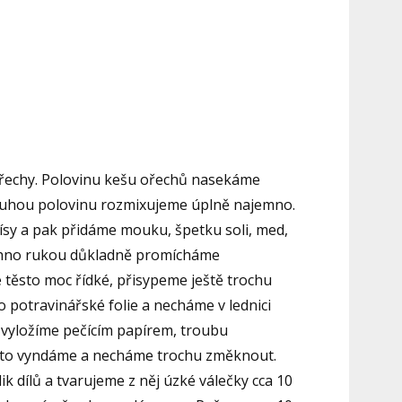
ořechy. Polovinu kešu ořechů nasekáme
ruhou polovinu rozmixujeme úplně najemno.
sy a pak přidáme mouku, špetku soli, med,
chno rukou důkladně promícháme
 těsto moc řídké, přisypeme ještě trochu
 potravinářské folie a necháme v lednici
i vyložíme pečícím papírem, troubu
sto vyndáme a necháme trochu změknout.
k dílů a tvarujeme z něj úzké válečky cca 10