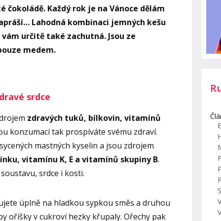
é čokoládě. Každý rok je na Vánoce dělám
 zapráší… Lahodná kombinaci jemných kešu
 vám určitě také zachutná. Jsou ze
 pouze medem.
R
zdravé srdce
Člá
zdrojem
zdravých tuků, bílkovin, vitamínů
E
nou konzumací tak prospíváte svému zdraví.
sycených mastných kyselin a jsou zdrojem
zinku, vitamínu K, E a vitamínů skupiny B
.
oustavu, srdce i kosti.
S
V
ujete úplně na hladkou sypkou směs a druhou
by oříšky v cukroví hezky křupaly. Ořechy pak