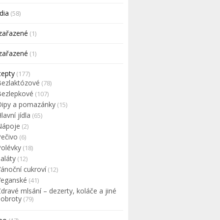
dia
(58)
zařazené
(1)
zařazené
(1)
cepty
(177)
Bezlaktózové
(78)
Bezlepkové
(107)
Dipy a pomazánky
(15)
lavní jídla
(65)
Nápoje
(2)
Pečivo
(6)
Polévky
(18)
aláty
(12)
Vánoční cukroví
(12)
Veganské
(41)
dravé mlsání – dezerty, koláče a jiné
dobroty
(79)