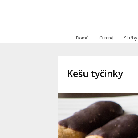
Domů
O mně
Služby
Kešu tyčinky