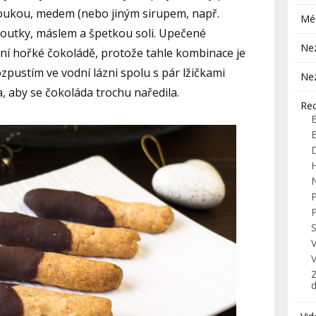
oukou, medem (nebo jiným sirupem, např.
Mé
loutky, máslem a špetkou soli. Upečené
Ne
tní hořké čokoládě, protože tahle kombinace je
pustím ve vodní lázni spolu s pár lžičkami
Ne
 aby se čokoláda trochu naředila.
Re
H
S
Z