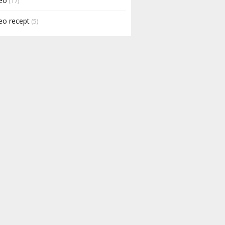
eo
(17)
eo recept
(5)