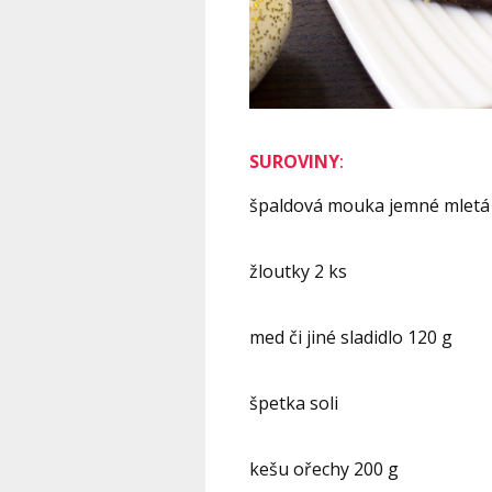
SUROVINY
:
špaldová mouka jemné mletá
žloutky 2 ks
med či jiné sladidlo 120 g
špetka soli
kešu
ořechy 200 g