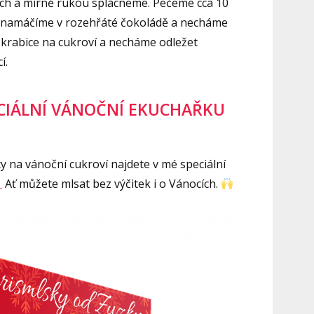
ech a mírně rukou splácneme. Pečeme cca 10
ky namáčíme v rozehřáté čokoládě a necháme
krabice na cukroví a necháme odležet
í.
ECIÁLNÍ VÁNOČNÍ EKUCHAŘKU
y na vánoční cukroví najdete v mé speciální
.
Ať můžete mlsat bez výčitek i o Vánocích.