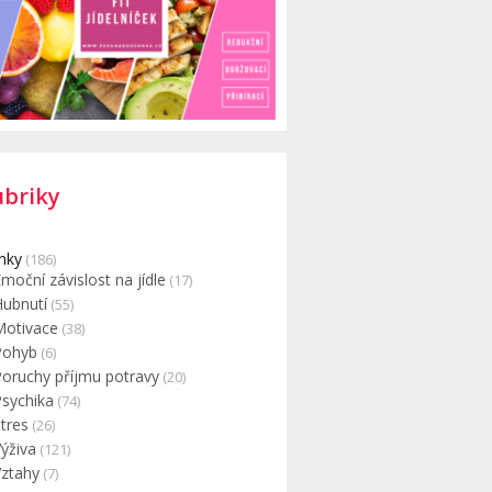
ubriky
nky
(186)
moční závislost na jídle
(17)
Hubnutí
(55)
Motivace
(38)
Pohyb
(6)
Poruchy příjmu potravy
(20)
Psychika
(74)
tres
(26)
ýživa
(121)
Vztahy
(7)