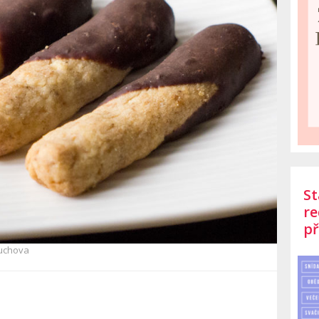
St
re
př
uchova