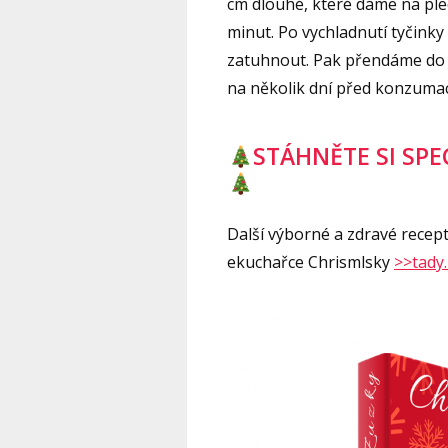
cm dlouhé, které dáme na pl
minut. Po vychladnutí tyčin
zatuhnout. Pak přendáme do 
na několik dní před konzumac
STÁHNĚTE SI SP
Další výborné a zdravé recept
ekuchařce Chrismlsky
>>tady