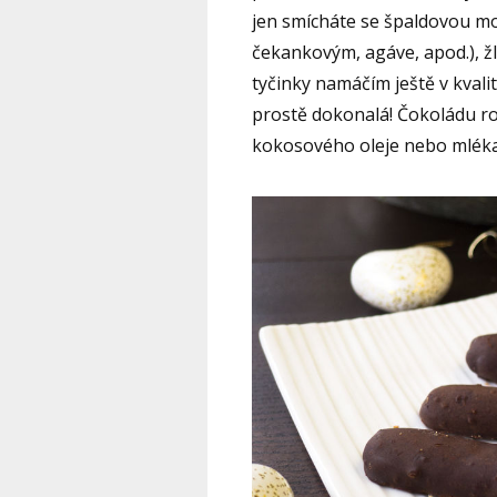
jen smícháte se špaldovou m
čekankovým, agáve, apod.), ž
tyčinky namáčím ještě v kvali
prostě dokonalá! Čokoládu roz
kokosového oleje nebo mléka,