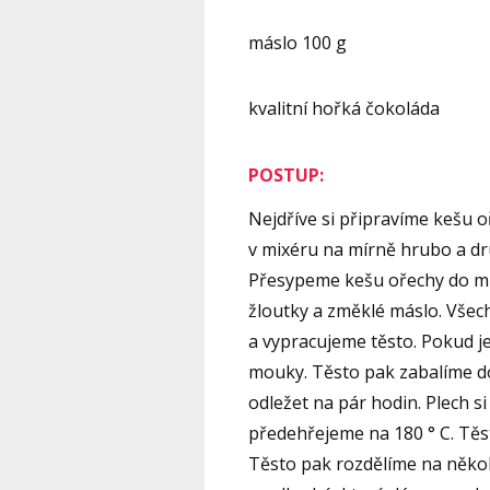
máslo 100 g
kvalitní hořká čokoláda
POSTUP:
Nejdříve si připravíme kešu 
v mixéru na mírně hrubo a d
Přesypeme kešu ořechy do mí
žloutky a změklé máslo. Vše
a vypracujeme těsto. Pokud je
mouky. Těsto pak zabalíme do
odležet na pár hodin. Plech s
předehřejeme na 180 ° C. Tě
Těsto pak rozdělíme na několi