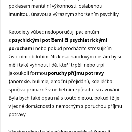
poklesem mentální výkonnosti, oslabenou
imunitou, únavou a výrazným zhoršením psychiky.
Ketodiety vůbec nedoporučuji pacientům
s
psychickými potížemi či psychiatrickými
poruchami
nebo pokud procházíte stresujícím
životním obdobím. Nízkosacharidovým dietám by se
měli také vyhnout lidé, kteří trpěli nebo trpí
jakoukoli formou
poruchy příjmu potravy
(
anorexie, bulimie, emoční přejídání), kde léčba
spočívá primárně v nedietním způsobu stravování.
Byla bych také opatrná s touto dietou, pokud i žije
v jedné domácnosti s nemocným s poruchou příjmu
potravy.
Všechny diety i tyhle nízkosacharidové fungují