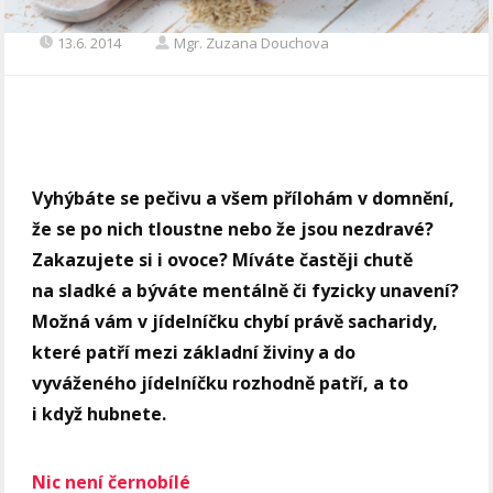
13.6. 2014
Mgr. Zuzana Douchova
Vyhýbáte se pečivu a všem přílohám v domnění,
že se po nich tloustne nebo že jsou nezdravé?
Zakazujete si i ovoce? Míváte častěji chutě
na sladké a býváte mentálně či fyzicky unavení?
Možná vám v jídelníčku chybí právě sacharidy,
které patří mezi základní živiny a do
vyváženého jídelníčku rozhodně patří, a to
i když hubnete.
Nic není černobílé