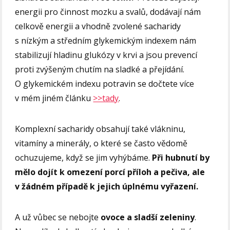
energii pro činnost mozku a svalů, dodávají nám
celkově energii a vhodně zvolené sacharidy
s nízkým a středním glykemickým indexem nám
stabilizují hladinu glukózy v krvi a jsou prevencí
proti zvýšeným chutím na sladké a přejídání.
O glykemickém indexu potravin se dočtete více
v mém jiném článku
>>tady
.
Komplexní sacharidy obsahují také vlákninu,
vitamíny a minerály, o které se často vědomě
ochuzujeme, když se jim vyhýbáme.
Při hubnutí by
mělo dojít k omezení porcí příloh a pečiva, ale
v žádném případě k jejich úplnému vyřazení.
A už vůbec se nebojte
ovoce a sladší zeleniny
.