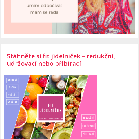
Stáhněte si fit jídelníček – redukční,
udržovací nebo přibírací