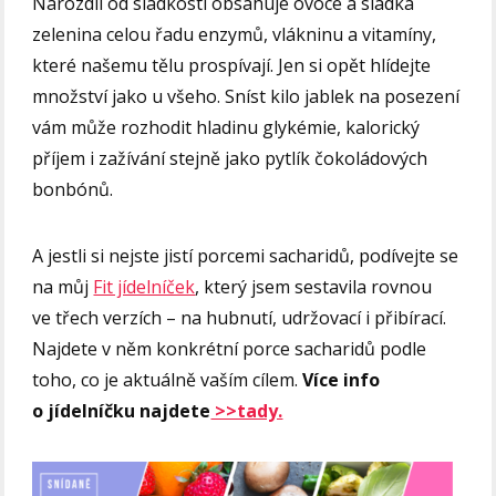
Narozdíl od sladkostí obsahuje ovoce a sladká
zelenina celou řadu enzymů, vlákninu a vitamíny,
které našemu tělu prospívají. Jen si opět hlídejte
množství jako u všeho. Sníst kilo jablek na posezení
vám může rozhodit hladinu glykémie, kalorický
příjem i zažívání stejně jako pytlík čokoládových
bonbónů.
A jestli si nejste jistí porcemi sacharidů, podívejte se
na můj
Fit jídelníček
, který jsem sestavila rovnou
ve třech verzích – na hubnutí, udržovací i přibírací.
Najdete v něm konkrétní porce sacharidů podle
toho, co je aktuálně vaším cílem.
Více info
o jídelníčku najdete
>>tady.