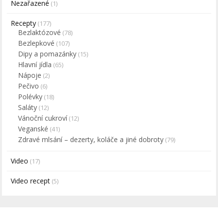
Nezařazené
(1)
Recepty
(177)
Bezlaktózové
(78)
Bezlepkové
(107)
Dipy a pomazánky
(15)
Hlavní jídla
(65)
Nápoje
(2)
Pečivo
(6)
Polévky
(18)
Saláty
(12)
Vánoční cukroví
(12)
Veganské
(41)
Zdravé mlsání – dezerty, koláče a jiné dobroty
(79)
Video
(17)
Video recept
(5)