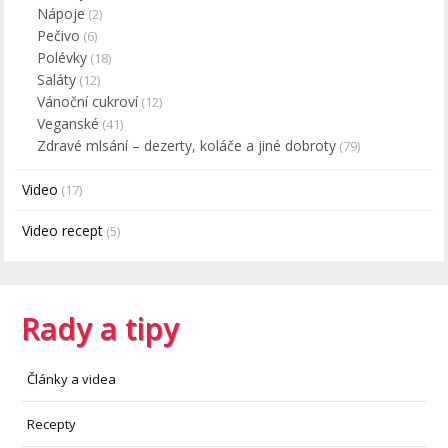
Nápoje
(2)
Pečivo
(6)
Polévky
(18)
Saláty
(12)
Vánoční cukroví
(12)
Veganské
(41)
Zdravé mlsání – dezerty, koláče a jiné dobroty
(79)
Video
(17)
Video recept
(5)
Rady a tipy
Články a videa
Recepty