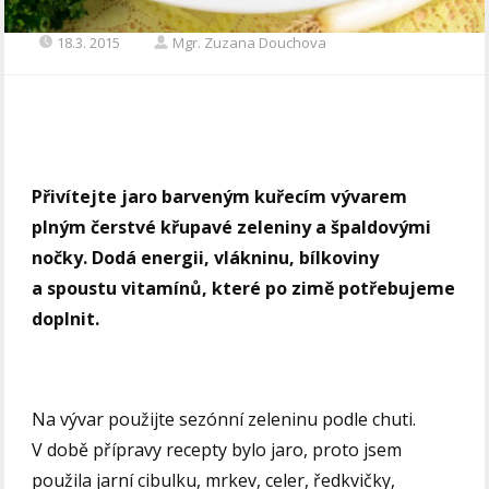
18.3. 2015
Mgr. Zuzana Douchova
Přivítejte jaro barveným kuřecím vývarem
plným čerstvé křupavé zeleniny a špaldovými
nočky. Dodá energii, vlákninu, bílkoviny
a spoustu vitamínů, které po zimě potřebujeme
doplnit.
Na vývar použijte sezónní zeleninu podle chuti.
V době přípravy recepty bylo jaro, proto jsem
použila jarní cibulku, mrkev, celer, ředkvičky,