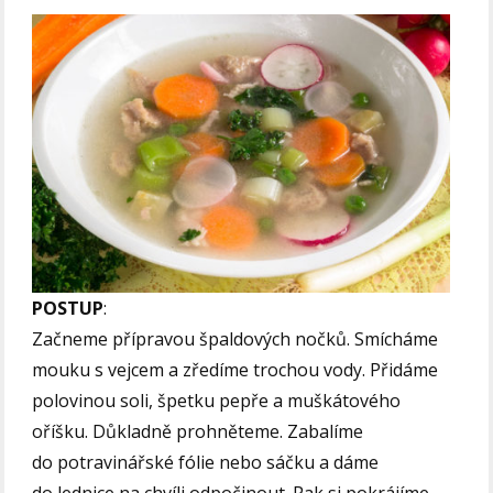
POSTUP
:
Začneme přípravou špaldových nočků. Smícháme
mouku s vejcem a zředíme trochou vody. Přidáme
polovinou soli, špetku pepře a muškátového
oříšku. Důkladně prohněteme. Zabalíme
do potravinářské fólie nebo sáčku a dáme
do lednice na chvíli odpočinout. Pak si pokrájíme