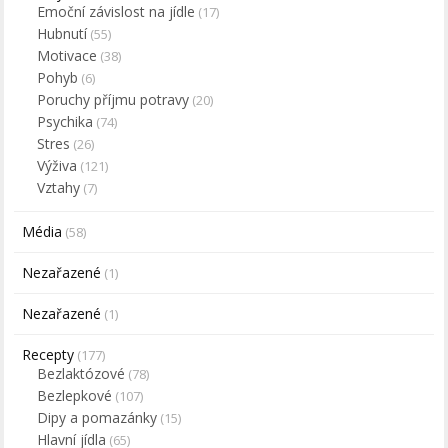
Emoční závislost na jídle
(17)
Hubnutí
(55)
Motivace
(38)
Pohyb
(6)
Poruchy příjmu potravy
(20)
Psychika
(74)
Stres
(26)
Výživa
(121)
Vztahy
(7)
Média
(58)
Nezařazené
(1)
Nezařazené
(1)
Recepty
(177)
Bezlaktózové
(78)
Bezlepkové
(107)
Dipy a pomazánky
(15)
Hlavní jídla
(65)