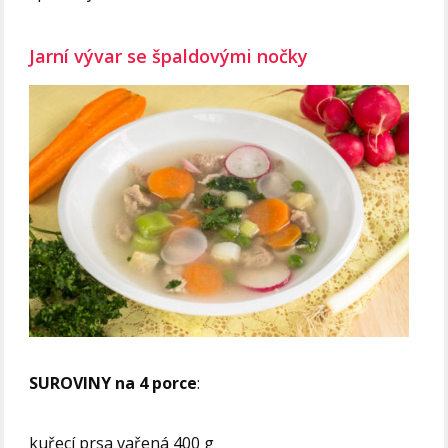
Jarní vývar se špaldovými nočky
SUROVINY na 4 porce
:
kuřecí prsa vařená 400 g