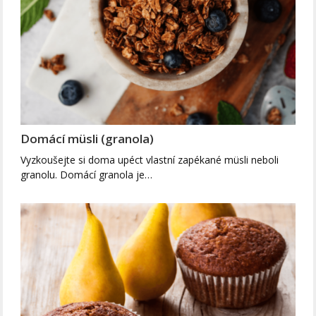
Domácí müsli (granola)
Vyzkoušejte si doma upéct vlastní zapékané müsli neboli
granolu. Domácí granola je…