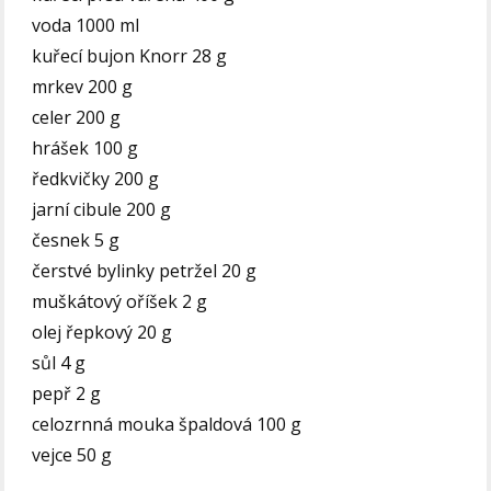
voda 1000 ml
kuřecí bujon Knorr 28 g
mrkev 200 g
celer 200 g
hrášek 100 g
ředkvičky 200 g
jarní cibule 200 g
česnek 5 g
čerstvé bylinky petržel 20 g
muškátový oříšek 2 g
olej řepkový 20 g
sůl 4 g
pepř 2 g
celozrnná mouka špaldová 100 g
vejce 50 g