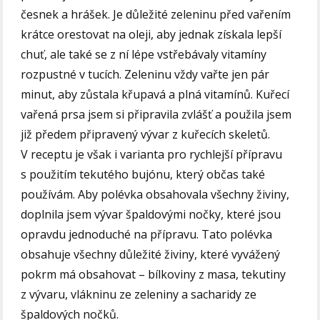
česnek a hrášek. Je důležité zeleninu před vařením
krátce orestovat na oleji, aby jednak získala lepší
chuť, ale také se z ní lépe vstřebávaly vitamíny
rozpustné v tucích. Zeleninu vždy vařte jen pár
minut, aby zůstala křupavá a plná vitamínů. Kuřecí
vařená prsa jsem si připravila zvlášť a použila jsem
již předem připravený vývar z kuřecích skeletů.
V receptu je však i varianta pro rychlejší přípravu
s použitím tekutého bujónu, který občas také
používám. Aby polévka obsahovala všechny živiny,
doplnila jsem vývar špaldovými nočky, které jsou
opravdu jednoduché na přípravu. Tato polévka
obsahuje všechny důležité živiny, které vyvážený
pokrm má obsahovat – bílkoviny z masa, tekutiny
z vývaru, vlákninu ze zeleniny a sacharidy ze
špaldových nočků.