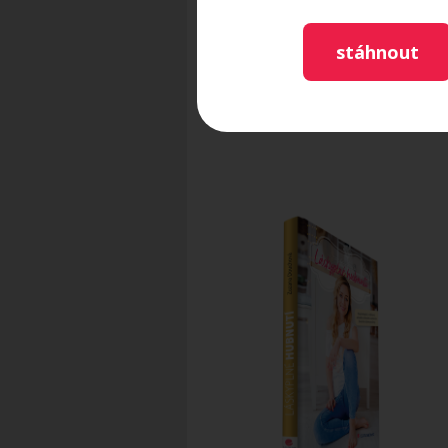
Mgr. Zuzana Douc
Psycholožka, koučka a 
stáhnout