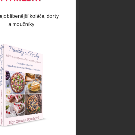
eo
(17)
eo recept
(5)
joblíbenější koláče, dorty
a moučníky