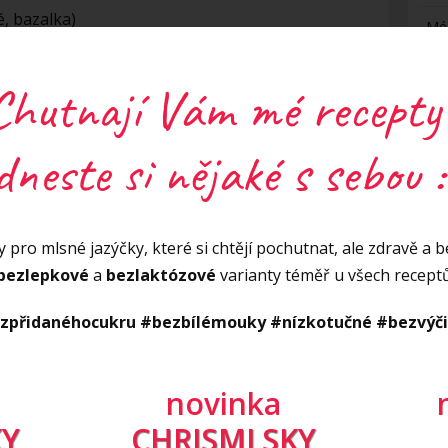
é, bazalka)
Mé
Ne
Chutnají Vám mé recepty
Ne
. Na pánvi rozpálíme olej a orestujeme
dneste si nějaké s sebou :
Re
na kostičky pokrájenou šunku (nebo tofu)
áme krémový sýr, podlijeme vodou a necháme
. Mezitím si na páře uvaříme kapustičky (cca 6
H
 pro mlsné jazýčky, které si chtějí pochutnat, ale zdravě a be
ní vložíme do studené vody. Omáčku osolíme,
bezlepkové
a
bezlaktózové
varianty téměř u všech recept
e chuti. Na závěr přidáme uvařené špagety
romícháme a servírujeme.
zpřidanéhocukru #bezbílémouky #nízkotučné #bezvýč
S
Z
novinka
Y
CHRISMLSKY