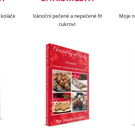
Vid
Vid
 koláče
Vánoční pečené a nepečené fit
Moje ne
cukroví
ránkách
Vím, co jím
.