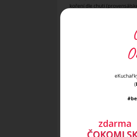
koření dle chuti (provensálsk
POSTUP:
Těstoviny uvaříme dle návodu
O
prolisovaný česnek. Přidáme 
a chvíli restujeme. Pak přid
sýr rozpustit a chvíli povařit
eKuchařky
minut), které ihned po uvaře
(
opepříme a přidáme koření dl
a kapustičky. Vše důkladně p
#be
zdarma
ČOKOMLSK