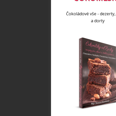
Čokoládové vše - dezerty,
a dorty
Foto: Tomáš Martínez
Recept byl publikován na st