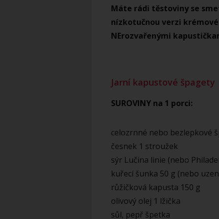
Máte rádi těstoviny se sm
nízkotučnou verzi krémové
NErozvařenými kapustičkami
Jarní kapustové špagety
SUROVINY na 1 porci:
celozrnné nebo bezlepkové š
česnek 1 stroužek
sýr Lučina linie (nebo Philadel
kuřecí šunka 50 g (nebo uzen
růžičková kapusta 150 g
olivový olej 1 lžička
sůl, pepř špetka