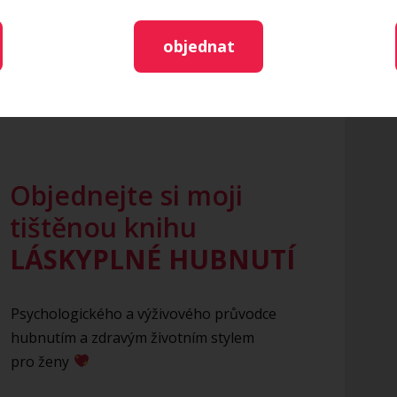
hova
nutriční poradkyně
objednat
Objednejte si moji
tištěnou knihu
LÁSKYPLNÉ HUBNUTÍ
Psychologického a výživového průvodce
hubnutím a zdravým životním stylem
pro ženy