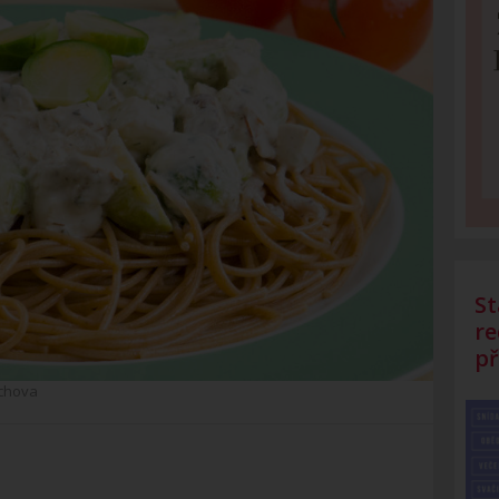
St
re
př
chova