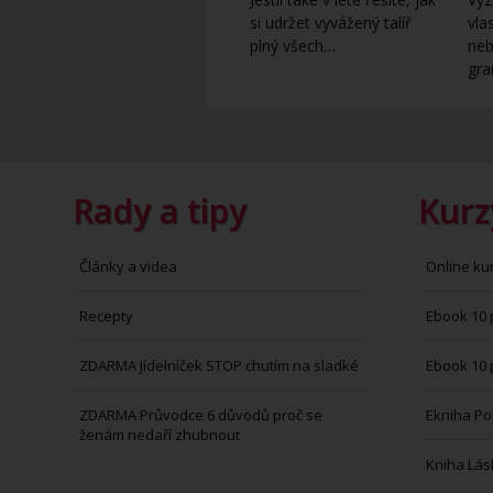
si udržet vyvážený talíř
vla
plný všech…
neb
gra
Rady a tipy
Kurz
Články a videa
Online ku
Recepty
Ebook 10 
ZDARMA Jídelníček STOP chutím na sladké
Ebook 10 
ZDARMA Průvodce 6 důvodů proč se
Ekniha Po
ženám nedaří zhubnout
Kniha Lás