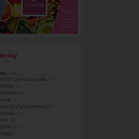
ubriky
nky
(186)
moční závislost na jídle
(17)
Hubnutí
(55)
Motivace
(38)
Pohyb
(6)
Poruchy příjmu potravy
(20)
Psychika
(74)
tres
(26)
ýživa
(121)
Vztahy
(7)