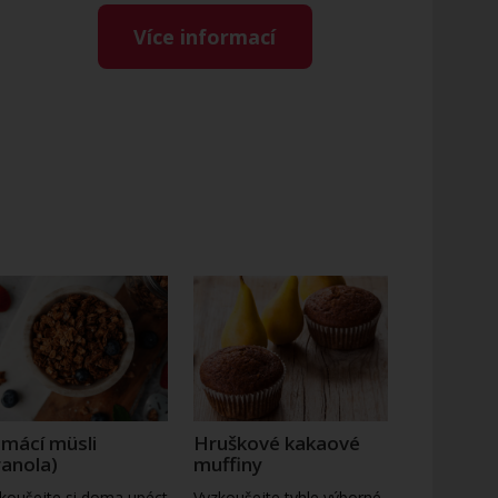
Více informací
mácí müsli
Hruškové kakaové
ranola)
muffiny
koušejte si doma upéct
Vyzkoušejte tyhle výborné,