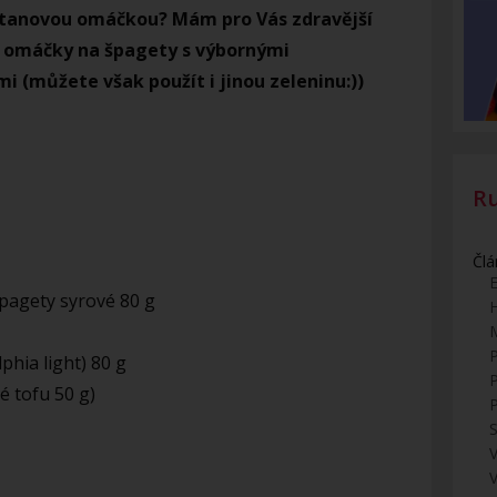
etanovou omáčkou? Mám pro Vás zdravější
 omáčky na špagety s výbornými
 (můžete však použít i jinou zeleninu:))
R
Člá
E
pagety syrové 80 g
phia light) 80 g
é tofu 50 g)
S
V