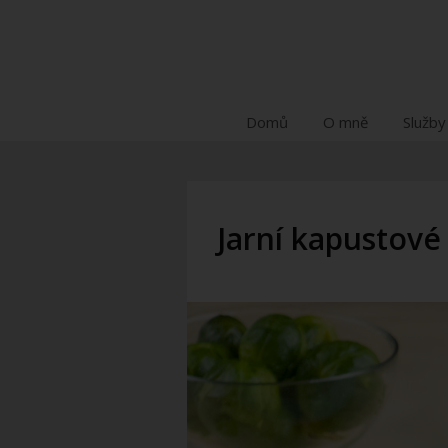
Domů
O mně
Služby
Jarní kapustové