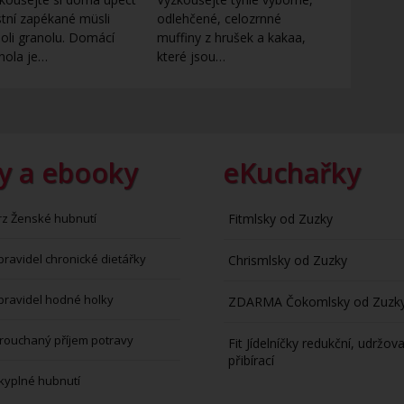
stní zapékané müsli
odlehčené, celozrnné
oli granolu. Domácí
muffiny z hrušek a kakaa,
nola je…
které jsou…
y a ebooky
eKuchařky
rz Ženské hubnutí
Fitmlsky od Zuzky
pravidel chronické dietářky
Chrismlsky od Zuzky
pravidel hodné holky
ZDARMA Čokomlsky od Zuzk
rouchaný příjem potravy
Fit Jídelníčky redukční, udržova
přibírací
kyplné hubnutí