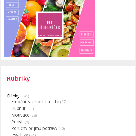
Rubriky
Články
(186)
Emoční závislost na jídle
(17)
Hubnutí
(55)
Motivace
(38)
Pohyb
(6)
Poruchy příjmu potravy
(20)
Psychika
(74)