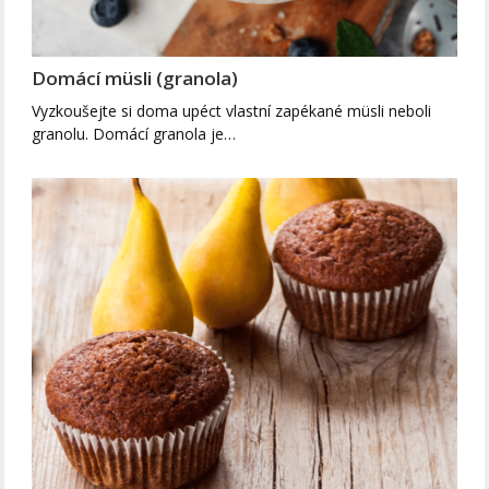
Domácí müsli (granola)
Vyzkoušejte si doma upéct vlastní zapékané müsli neboli
granolu. Domácí granola je…