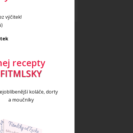
eo
(17)
eo recept
(5)
z výčitek!
ů)
itek
nej recepty
FITMLSKY
joblíbenější koláče, dorty
a moučníky