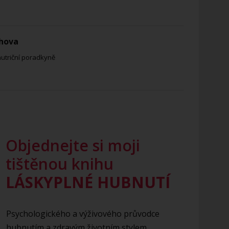
hova
nutriční poradkyně
Objednejte si moji
tištěnou knihu
LÁSKYPLNÉ HUBNUTÍ
Psychologického a výživového průvodce
hubnutím a zdravým životním stylem