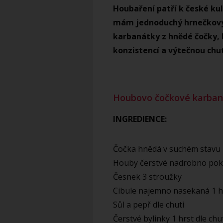
Houbaření patří k české kul
mám jednoduchý hrnečkový
karbanátky z hnědé čočky, 
konzistencí a výtečnou chu
Houbovo čočkové karban
INGREDIENCE:
Čočka hnědá v suchém stavu 
Houby čerstvé nadrobno pok
Česnek 3 stroužky
Cibule najemno nasekaná 1 
Sůl a pepř dle chuti
Čerstvé bylinky 1 hrst dle chu