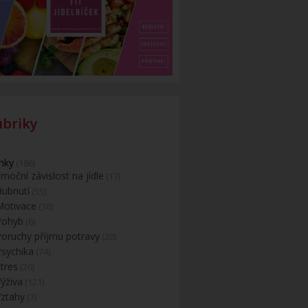
ubriky
nky
(186)
moční závislost na jídle
(17)
Hubnutí
(55)
Motivace
(38)
Pohyb
(6)
Poruchy příjmu potravy
(20)
Psychika
(74)
tres
(26)
ýživa
(121)
Vztahy
(7)