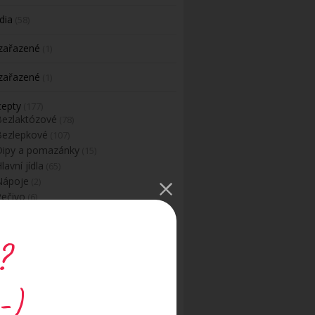
dia
(58)
zařazené
(1)
zařazené
(1)
cepty
(177)
Bezlaktózové
(78)
Bezlepkové
(107)
Dipy a pomazánky
(15)
lavní jídla
(65)
Nápoje
(2)
Pečivo
(6)
Polévky
(18)
aláty
(12)
?
Vánoční cukroví
(12)
Veganské
(41)
dravé mlsání – dezerty, koláče a jiné
dobroty
-)
(79)