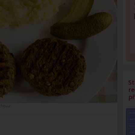
St
re
př
chova