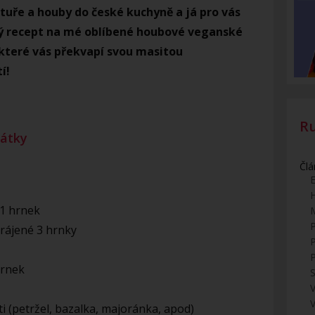
tuře a houby do české kuchyně a já pro vás
 recept na mé oblíbené houbové veganské
které vás překvapí svou masitou
tí!
R
átky
Člá
E
1 hrnek
rájené 3 hrnky
hrnek
S
V
ti (petržel, bazalka, majoránka, apod)