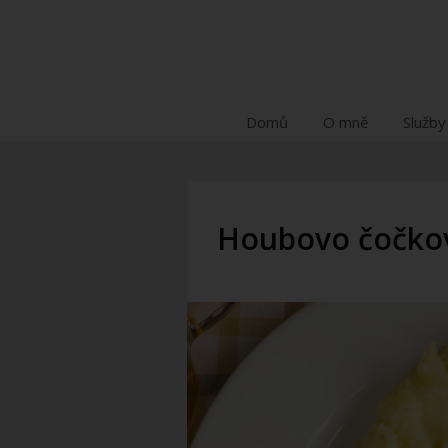
Domů
O mně
Služby
Houbovo čočko