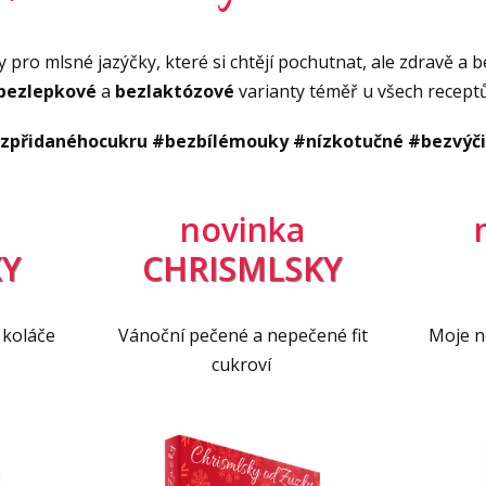
Vid
e alespoň 30 min v lednici uležet. Ze směsi
Vid
 karbanátky, které opékáme na pánvi
 pro mlsné jazýčky, které si chtějí pochutnat, ale zdravě a be
e cca 3-5 minut z každé strany. Obracíme až
bezlepkové
a
bezlaktózové
varianty téměř u všech recept
e karbanátky mohou rozpadat. Podáváme
zpřidanéhocukru #bezbílémouky #nízkotučné #bezvýč
u okurkou.
co jím
.
novinka
Y
CHRISMLSKY
KAŽDÝ DEN
 koláče
Vánoční pečené a nepečené fit
Moje ne
oje zdravé recepty
na snídaně (nebo i svačiny,
cukroví
ny najdete ve
FIT jídelníčku
, který si můžete
oriích –
na hubnutí, udržení si váhy nebo
jsem připravila i v
bezmasé
,
bezlepkové
ce informací o FIT jídelníčku najdete
>> tady <<
.