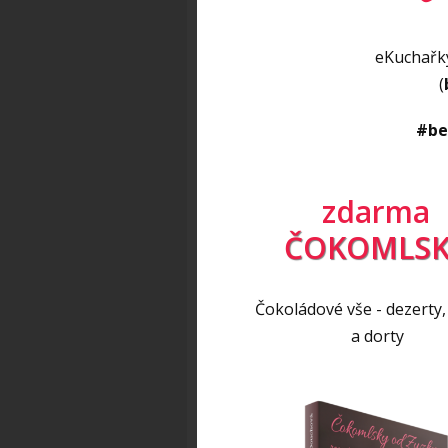
smícháme dohromady a nechám
pak mokrýma rukama tvoříme
eKuchařky
na trošce oleje nebo grilujem
(
po ztvrdnutí kůrky, jinak s
#be
s bramborovou kaší a kyselo
Recept byl certifikovaný
Vím, 
zdarma
ČOKOMLSK
FIT RECEPTY NA 
Čokoládové vše - dezerty,
A jestli máte chuť na
další m
a dorty
obědy a večeře), tak je všech
vybrat rovnou ve třech kateg
na přibrání
. Všechny recepty 
a bezlaktózové
variantě. Ví