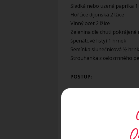
Sladká nebo uzená paprika 1 
Hořčice dijonská 2 lžíce
Vinný ocet 2 lžíce
Zelenina dle chuti pokrájené 
špenátové listy) 1 hrnek
Semínka slunečnicová ½ hrn
Strouhanka z celozrnného pe
POSTUP:
Čočku namáčíme cca dvě hodin
20-30 minut. Slunečnicová se
rozmixujeme a smícháme se st
orestujeme cibuli, česnek, h
O
Do vychladlé uvařené čočky 
na kaši (nebo použijeme mix