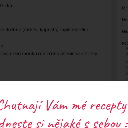
lžička
Mé
Ne
na drobno (mrkev, kapusta, řapíkatý celer,
Ne
Re
ku
čiva nebo mouka celozrnná pšeničná 2 hrnky
H
y a vodu slijeme. Pak jí vaříme do měkka cca
S
mínka orestujeme na sucho na pánvi, pak
Chutnají Vám mé recepty
rouhankou a kořením, solí, pepřem. Na oleji
Z
ouby a zeleninu a necháme vychladnout.
dneste si nějaké s sebou :
vmícháme hořčici, ocet a rozmačkáme vše
ér). Čočku, houbovou směs a suchou směs