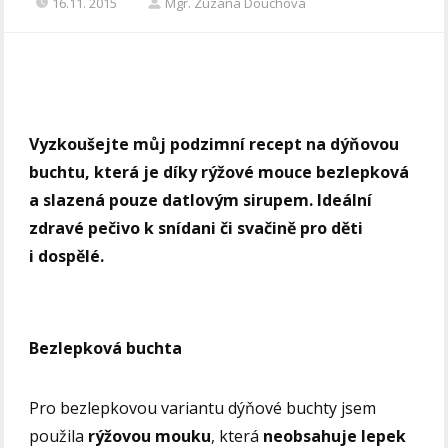
16.11. 2015
Mgr. Zuzana Douchova
Vyzkoušejte můj podzimní recept na dýňovou
buchtu, která je díky rýžové mouce bezlepková
a slazená pouze datlovým sirupem. Ideální
zdravé pečivo k snídani či svačině pro děti
i dospělé.
Bezlepková buchta
Pro bezlepkovou variantu dýňové buchty jsem
použila
rýžovou mouku
, která
neobsahuje lepek