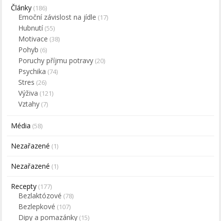
Články
(186)
Emoční závislost na jídle
(17)
Hubnutí
(55)
Motivace
(38)
Pohyb
(6)
Poruchy příjmu potravy
(20)
Psychika
(74)
Stres
(26)
Výživa
(121)
Vztahy
(7)
Média
(58)
Nezařazené
(1)
Nezařazené
(1)
Recepty
(177)
Bezlaktózové
(78)
Bezlepkové
(107)
Dipy a pomazánky
(15)