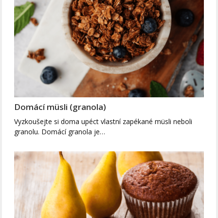
Domácí müsli (granola)
Vyzkoušejte si doma upéct vlastní zapékané müsli neboli
granolu. Domácí granola je…