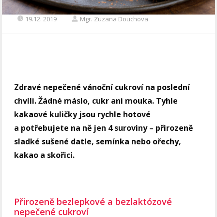
19.12. 2019
Mgr. Zuzana Douchova
Zdravé nepečené vánoční cukroví na poslední
chvíli. Žádné máslo, cukr ani mouka. Tyhle
kakaové kuličky jsou rychle hotové
a potřebujete na ně jen 4 suroviny – přirozeně
sladké sušené datle, semínka nebo ořechy,
kakao a skořici.
Přirozeně bezlepkové a bezlaktózové
nepečené cukroví