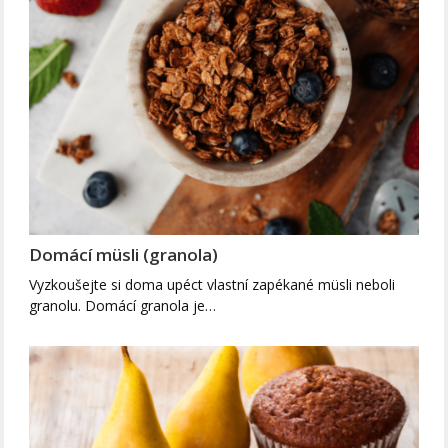
Domácí müsli (granola)
Vyzkoušejte si doma upéct vlastní zapékané müsli neboli
granolu. Domácí granola je…