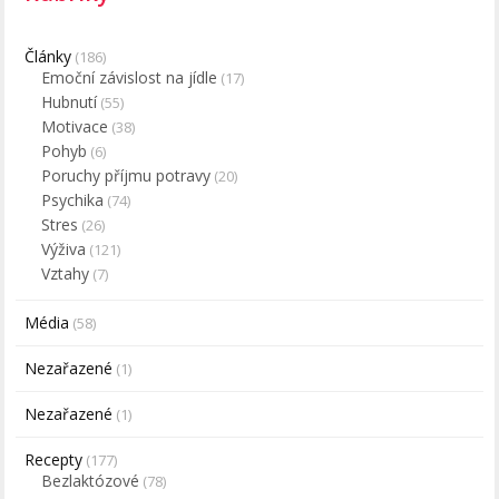
Články
(186)
Emoční závislost na jídle
(17)
Hubnutí
(55)
Motivace
(38)
Pohyb
(6)
Poruchy příjmu potravy
(20)
Psychika
(74)
Stres
(26)
Výživa
(121)
Vztahy
(7)
Média
(58)
Nezařazené
(1)
Nezařazené
(1)
Recepty
(177)
Bezlaktózové
(78)