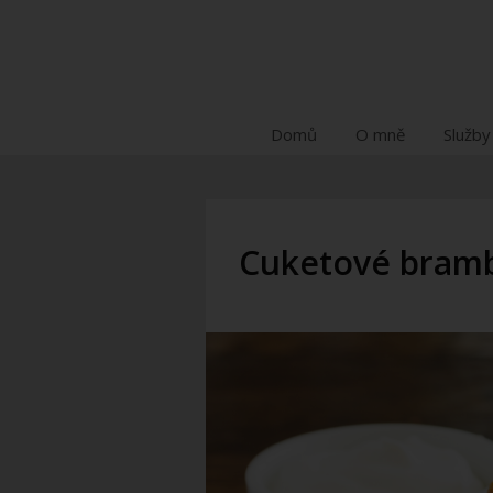
Domů
O mně
Služby
Cuketové bram