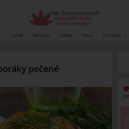
Ceník
Recepty
Články
Videa
Produkty
boráky pečené
on