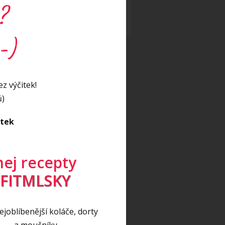
eo
(17)
?
eo recept
(5)
-)
z výčitek!
ů)
itek
nej recepty
FITMLSKY
joblíbenější koláče, dorty