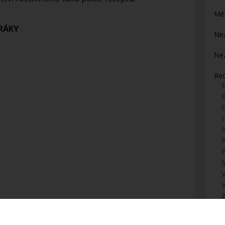
Mé
RÁKY
Ne
Ne
Re
H
S
Z