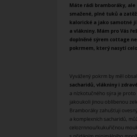
Máte rádi bramboráky, ale
smažené, plné tuků a zatěžuj
kalorické a jako samotné j
a vlákniny. Mám pro Vás ř
doplněné sýrem cottage n
pokrmem, který nasytí celo
Vyvážený pokrm by měl obs
sacharidů, vlákniny i zdrav
a nízkotučného sýra je proto 
jakoukoli jinou oblíbenou zel
Bramboráky zahušťuji ovesným
a komplexních sacharidů, můž
celozrnnou/kukuřičnou mouku
s přidáním minimálního množs