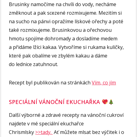
Brusinky namočíme na chvíli do vody, necháme
změknout a pak scezené rozmixujeme. Mezitím si
na sucho na pánvi opražíme lískové ořechy a poté
také rozmixujeme. Brusinkovou a ořechovou
hmotu spojíme dohromady a dosladíme medem
a přidáme lžíci kakaa. Vytvoříme si rukama kuličky,
které pak obalíme ve zbylém kakau a dáme
do lednice zatuhnout.
Recept byl publikován na stránkách
Vím, co jím
SPECIÁLNÍ VÁNOČNÍ EKUCHAŘKA
Další výborné a zdravé recepty na vánoční cukroví
najdete v mé speciální ekuchařce
Chrismlsky
>>tady.
Ať můžete mlsat bez výčitek i o