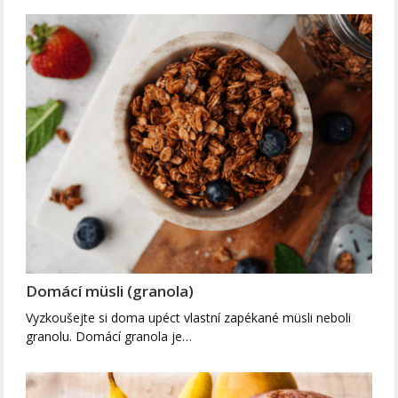
Domácí müsli (granola)
Vyzkoušejte si doma upéct vlastní zapékané müsli neboli
granolu. Domácí granola je…