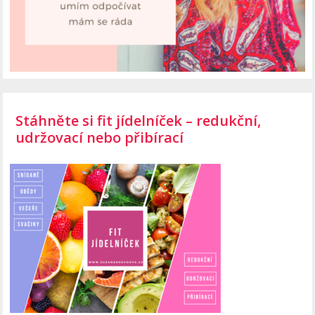
Stáhněte si fit jídelníček – redukční,
udržovací nebo přibírací