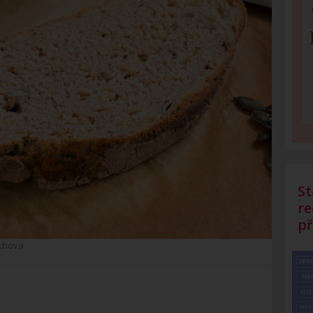
St
re
př
chova