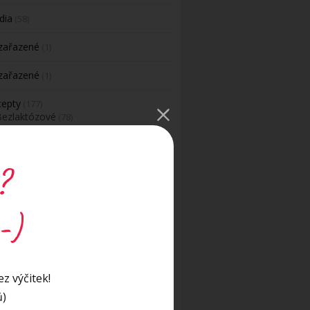
dia
(58)
zařazené
(1)
zařazené
(1)
cepty
(177)
Bezlaktózové
(78)
Bezlepkové
(107)
Dipy a pomazánky
(15)
lavní jídla
(65)
?
Nápoje
(2)
Pečivo
(6)
Polévky
(18)
-)
aláty
(12)
Vánoční cukroví
(12)
Veganské
(41)
dravé mlsání – dezerty, koláče a jiné
z výčitek!
dobroty
(79)
ů)