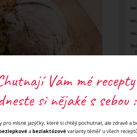
Mé
Ne
Ne
Re
H
Chutnají Vám mé recepty
dneste si nějaké s sebou :
S
Z
mná 1 hrnek 250 g
 pro mlsné jazýčky, které si chtějí pochutnat, ale zdravě a be
ek 250 g
bezlepkové
a
bezlaktózové
varianty téměř u všech recept