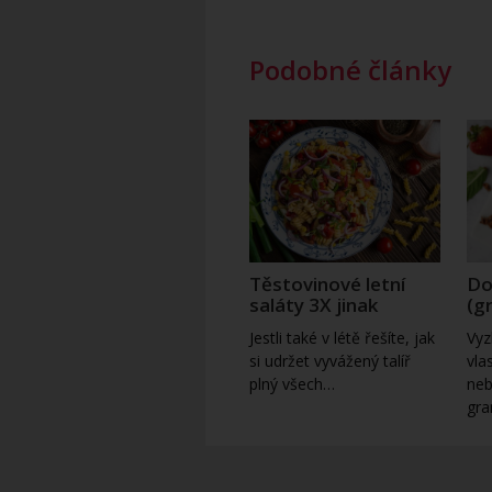
Podobné články
Těstovinové letní
Do
saláty 3X jinak
(g
Jestli také v létě řešíte, jak
Vyz
si udržet vyvážený talíř
vla
plný všech…
neb
gra