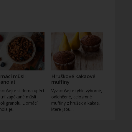
mácí müsli
Hruškové kakaové
ranola)
muffiny
koušejte si doma upéct
Vyzkoušejte tyhle výborné,
stní zapékané müsli
odlehčené, celozrnné
oli granolu. Domácí
muffiny z hrušek a kakaa,
nola je…
které jsou…