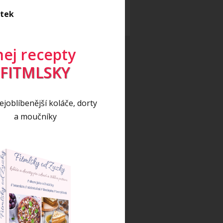
eo
(17)
itek
eo recept
(5)
nej recepty
FITMLSKY
joblíbenější koláče, dorty
a moučníky