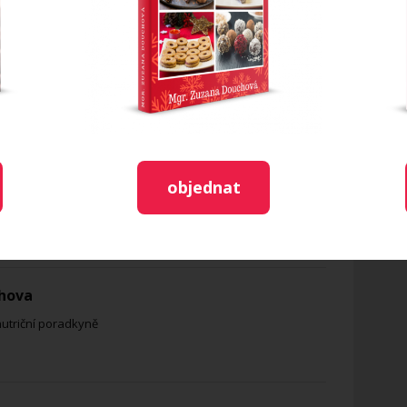
 a vypracujeme bochník chleba. Chléb
ečícím papírem a ještě necháme alespoň 30-60
dehřejeme troubu na 200 ° C a pečeme cca 30-
vá kůrka.
objednat
ránkách
Vím, co jím
.
hova
nutriční poradkyně