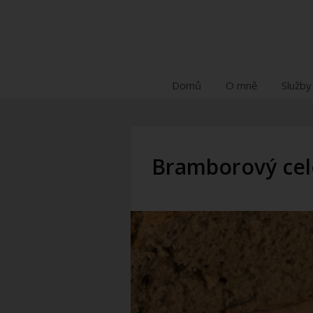
Domů
O mně
Služby
Bramborový cel