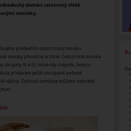
jednoduchý domácí celozrnný chléb
ňovými semínky.
ebujete především celozrnnou mouku.
R
nné mouky pšeničné a žitné. Celozrnná mouka
y skupiny B a E), minerály (vápník, železo,
Člá
 těsta přidávám ještě oloupané pečené
E
sně vláčný. Dýňová semínka můžete nahradit
chuti.
léb
S
V