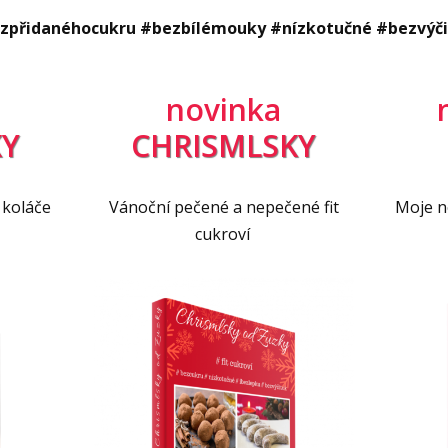
Vid
zpřidanéhocukru #bezbílémouky #nízkotučné #bezvýč
Vid
novinka
Y
CHRISMLSKY
 koláče
Vánoční pečené a nepečené fit
Moje ne
cukroví
° C upečeme brambory ve slupce cca 30-40
é je pak oloupeme a nastrouháme najemno.
ušený česnek. Ve 200 ml vlažné vody
žící medu a vlijeme do těsta. Vše důkladně
de těsto příliš suché, dolijeme do těsta ještě
e v míse utěrkou a dáme alespoň na hodinu
ka si na sucho opražíme na pánvi a vychladlá