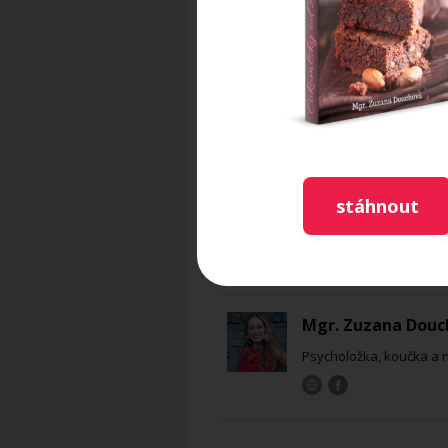
přidáme do vykynutého těsta
položíme na plech vyložený p
minut kynout. Mezitím si pře
40 minut, až se vytvoří křupa
Foto: Tomáš Martínez
stáhnout
Recept byl publikován na st
Mgr. Zuzana Douc
Psycholožka, koučka a 