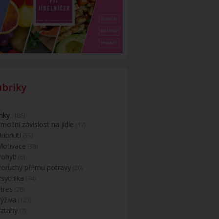
ubriky
nky
(186)
moční závislost na jídle
(17)
Hubnutí
(55)
Motivace
(38)
Pohyb
(6)
Poruchy příjmu potravy
(20)
Psychika
(74)
tres
(26)
ýživa
(121)
Vztahy
(7)