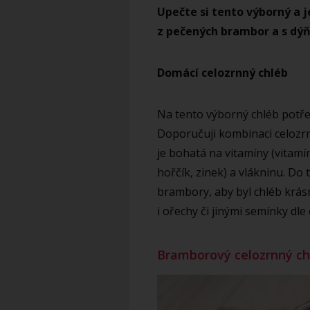
Upečte si tento výborný a 
z pečených brambor a s dý
Domácí celozrnný chléb
Na tento výborný chléb potř
Doporučuji kombinaci celozr
je bohatá na vitamíny (vitamín
hořčík, zinek) a vlákninu. Do
brambory, aby byl chléb krá
i ořechy či jinými semínky dle 
Bramborový celozrnný ch