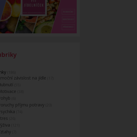
ubriky
nky
(186)
moční závislost na jídle
(17)
Hubnutí
(55)
Motivace
(38)
Pohyb
(6)
Poruchy příjmu potravy
(20)
Psychika
(74)
tres
(26)
ýživa
(121)
Vztahy
(7)