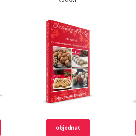
cukroví
lo dle chuti)
ce
objednat
ve větší misce. Tofu, med a smetanu vyšleháme