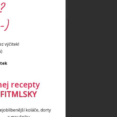
eo
(17)
?
eo recept
(5)
-)
z výčitek!
ů)
itek
nej recepty
FITMLSKY
joblíbenější koláče, dorty