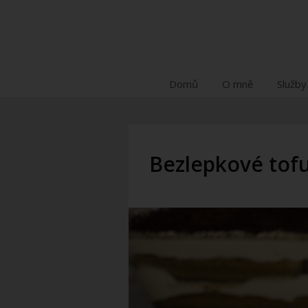
Domů
O mně
Služby
Bezlepkové tof