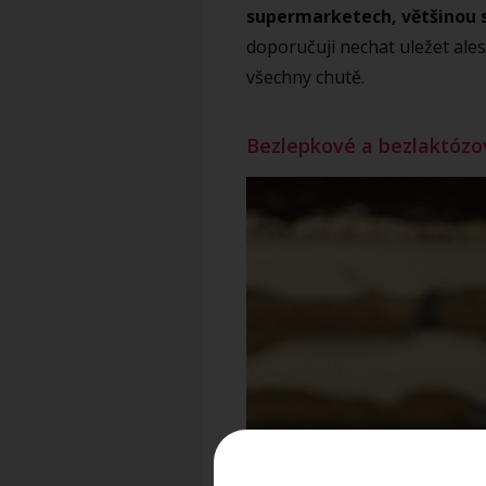
supermarketech, většinou 
doporučuji nechat uležet ales
všechny chutě.
Bezlepkové a bezlaktózo