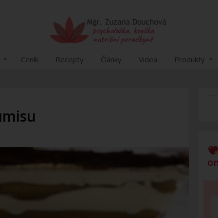
Ceník
Recepty
Články
Videa
Produkty
umisu
on