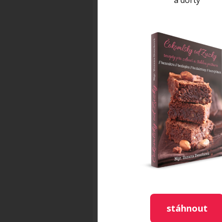
a dorty
SUROVINY:
Tofu natural 500 g
Smetana ovesná 100 ml
Med 8-10 lžic (nebo jiné sladid
Bezlepkové piškoty 120 g
Kakao holandského typu 2 lží
Káva 3 lžičky
POSTUP:
stáhnout
Kávu zalijeme horkou vodou 