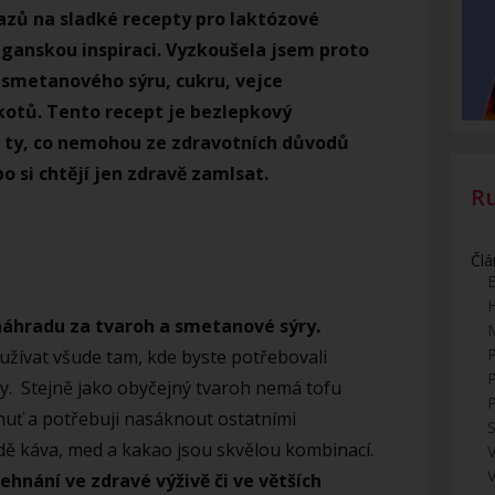
tazů na sladké recepty pro laktózové
veganskou inspiraci. Vyzkoušela jsem proto
z smetanového sýru, cukru, vejce
škotů. Tento recept je bezlepkový
o ty, co nemohou ze zdravotních důvodů
 si chtějí jen zdravě zamlsat.
R
Člá
E
náhradu za tvaroh a smetanové sýry.
žívat všude tam, kde byste potřebovali
y. Stejně jako obyčejný tvaroh nemá tofu
uť a potřebuji nasáknout ostatními
S
dě káva, med a kakao jsou skvělou kombinací.
V
ehnání ve zdravé výživě či ve větších