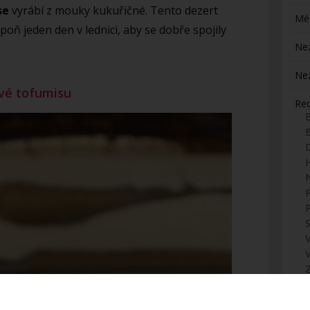
se
vyrábí z mouky kukuřičné. Tento dezert
Mé
poň jeden den v lednici, aby se dobře spojily
Ne
Ne
vé tofumisu
Re
H
S
Z