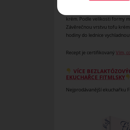
mixérem do jemného krému. P
s kávou a klademe vedle sebe
krém. Podle velikosti formy 
Závěrečnou vrstvu tofu kré
hodiny do lednice vychladnout
Recept je certifikovaný
Vím, c
VÍCE BEZLAKTÓZOVÝ
EKUCHAŘCE FITMLSKY
Nejprodávanější ekuchařku Fi