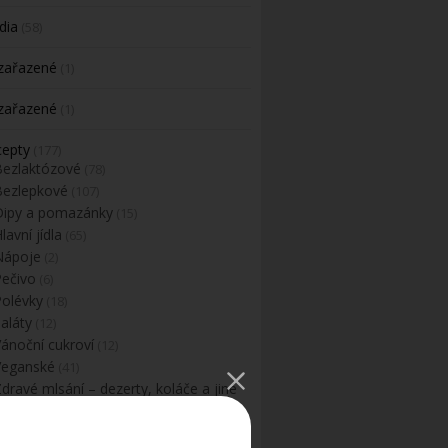
dia
(58)
zařazené
(1)
zařazené
(1)
cepty
(177)
Bezlaktózové
(78)
Bezlepkové
(107)
Dipy a pomazánky
(15)
lavní jídla
(65)
Nápoje
(2)
Pečivo
(6)
Polévky
(18)
aláty
(12)
Vánoční cukroví
(12)
Veganské
(41)
dravé mlsání – dezerty, koláče a jiné
dobroty
(79)