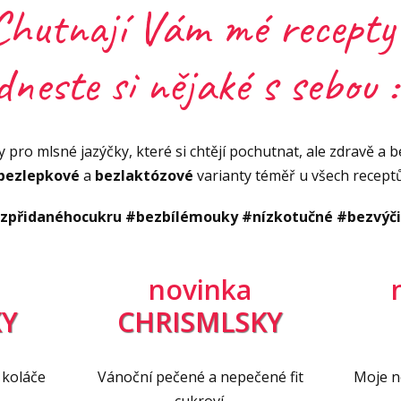
Vid
Chutnají Vám mé recepty
Vid
dneste si nějaké s sebou :
 pro mlsné jazýčky, které si chtějí pochutnat, ale zdravě a be
bezlepkové
a
bezlaktózové
varianty téměř u všech recept
zpřidanéhocukru #bezbílémouky #nízkotučné #bezvýč
novinka
Y
CHRISMLSKY
 koláče
Vánoční pečené a nepečené fit
Moje ne