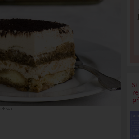
St
re
př
uchova