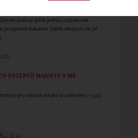
iškoty na pár vteřin ponoříme do misky
 na dno pečící formy. Na piškoty vrstvíme tofu
můžeme postup ještě jednou zopakovat.
mu posypeme kakaem. Dáme alespoň na 24
.
o jím
.
CH DEZERTŮ NAJDETE V MÉ
tmlsky pro zdravé mlsání si stáhnete
>>tady.