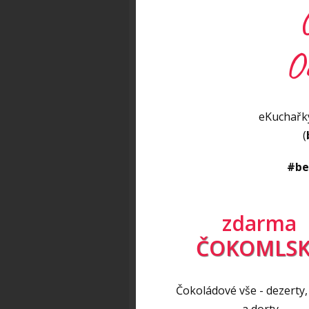
O
eKuchařky
(
#be
zdarma
ČOKOMLSK
Čokoládové vše - dezerty,