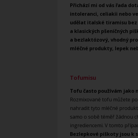
Přichází mi od vás řada do
intoleranci, celiakii nebo 
udělat italské tiramisu be
a klasických pšeničných pi
a bezlaktózový, vhodný pr
mléčné produkty, lepek nebo
Tofumisu
Tofu často používám jako 
Rozmixované tofu můžete pou
nahradit tyto mléčné produkt
samo o sobě téměř žádnou ch
ingrediencemi. V tomto přípa
Bezlepkové piškoty jsou k s