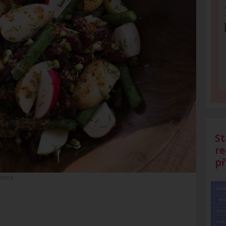
St
re
př
hova