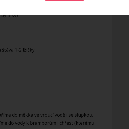
 bylinky)
 šťáva 1-2 lžičky
íme do měkka ve vroucí vodě i se slupkou.
žíme do vody k bramborům i chřest (kterému