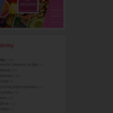
ubriky
nky
(186)
moční závislost na jídle
(17)
Hubnutí
(55)
Motivace
(38)
Pohyb
(6)
Poruchy příjmu potravy
(20)
Psychika
(74)
tres
(26)
ýživa
(121)
Vztahy
(7)