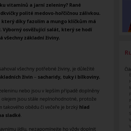
u vitamínů a jarní zeleniny? Rané
edkvičky polité medovo-hořčičnou zálivkou.
, který díky fazolím a mungo klíčkům má
y. Výborný osvěžující salát, který se hodí
má všechny základní živiny.
R
ahoval všechny potřebné živiny, je důležité
Člá
E
ákladních živin
–
sacharidy, tuky i bílkoviny.
 zeleninu nebo jsou v lepším případě doplněny
 olejem jsou stále neplnohodnotné, protože
em takového obědu či večeře je brzký
hlad
S
na sladké
.
V
hlavnímu jídlu, nezapomínejte ho vždy doplnit