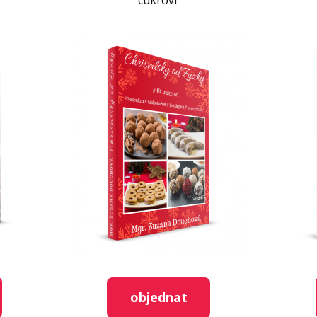
cukroví
ené fazole 130 g
objednat