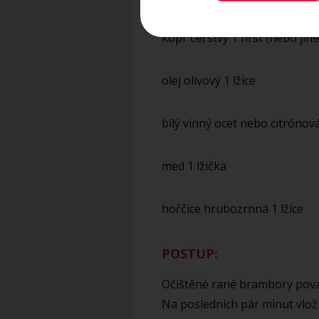
kopr čerstvý 1 hrst (nebo jiné
olej olivový 1 lžíce
bílý vinný ocet nebo citrónová
med 1 lžička
hořčice hrubozrnná 1 lžíce
POSTUP:
Očištěné rané brambory povař
Na posledních pár minut vlo