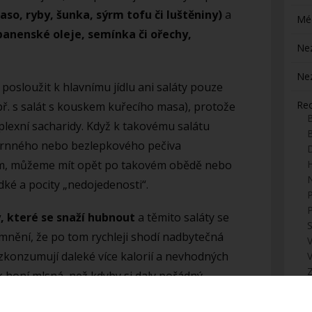
aso, ryby, šunka, sýrm tofu či luštěniny)
a
Mé
panenské oleje, semínka či ořechy,
Ne
Ne
osloužit k hlavnímu jídlu ani saláty pouze
Re
ř. s salát s kouskem kuřecího masa), protože
plexní sacharidy. Když k takovému salátu
rnného nebo bezlepkového pečiva
H
em, můžeme mít opět po takovém obědě nebo
dké a pocity „nedojedenosti“.
y, které se snaží hubnout
a těmito saláty se
S
mnění, že po tom rychleji shodí nadbytečná
 zkonzumují daleké více kalorií a nevhodných
Z
ak honí mlsná, než kdyby si daly pořádný
eleninový salát se tedy hodí jako příloha
,