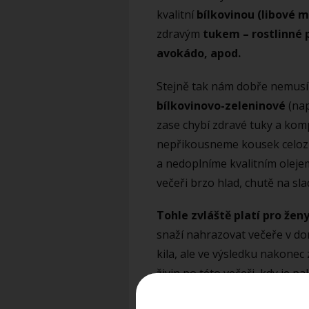
kvalitní
bílkovinou (libové m
zdravým
tukem – rostlinné 
avokádo, apod.
Stejně tak nám dobře nemusí p
bílkovinovo-zeleninové
(nap
zase chybí zdravé tuky a kom
nepřikousneme kousek celoz
a nedoplníme kvalitním olej
večeři brzo hlad, chutě na sla
Tohle zvláště platí pro žen
snaží nahrazovat večeře v do
kila, ale ve výsledku nakonec
živin po této večeři, kdy je p
výživný salát k večeři.
Čistě z