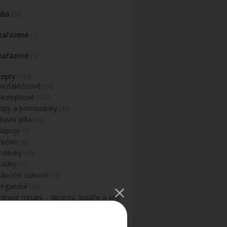
dia
(58)
zařazené
(1)
zařazené
(1)
cepty
(177)
Bezlaktózové
(78)
Bezlepkové
(107)
Dipy a pomazánky
(15)
lavní jídla
(65)
Nápoje
(2)
Pečivo
(6)
Polévky
(18)
aláty
(12)
Vánoční cukroví
(12)
Veganské
(41)
dravé mlsání – dezerty, koláče a jiné
dobroty
(79)