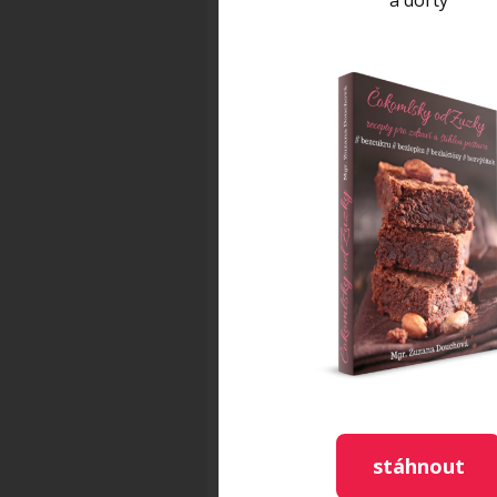
a dorty
SUROVINY na 1 porci:
brambory rané 150-200 g
chřest zelený 100 g
mungo klíčky hrstka 20 g
nakládané (nebo vařené) červ
stáhnout
ředkvičky 100 g