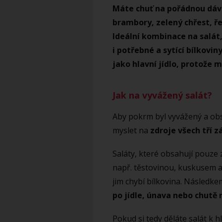
Máte chuť na pořádnou dávk
brambory, zelený chřest, ř
Ideální kombinace na salát
i potřebné a sytící bílkovin
jako hlavní jídlo, protože 
Jak na vyvážený salát?
Aby pokrm byl vyvážený a obs
myslet na
zdroje všech tří z
Saláty, které obsahují pouze
např. těstovinou, kuskusem a
jim chybí bílkovina. Následk
po jídle, únava nebo chutě 
Pokud si tedy děláte salát k 