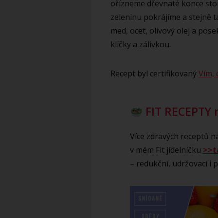
ořízneme dřevnaté konce ston
zeleninu pokrájíme a stejně t
med, ocet, olivový olej a pos
klíčky a zálivkou.
Recept byl certifikovaný
Vím, 
FIT RECEPTY 
Více zdravých receptů na
v mém Fit jídelníčku
>>t
– redukční, udržovací i př