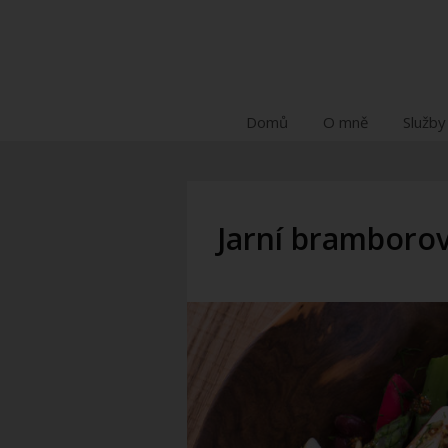
Domů
O mně
Služby
Jarní bramborov