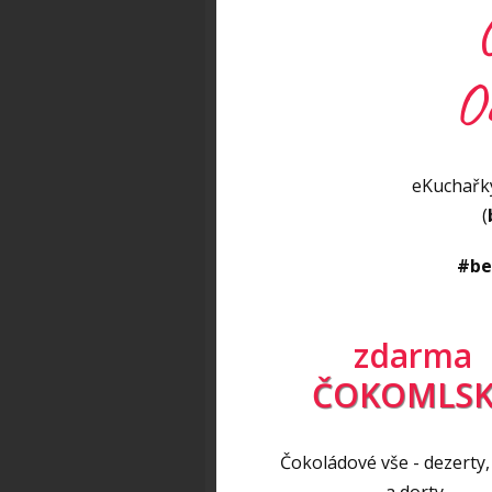
ale pokud chceme ze salátu vyko
všechny živiny.
O
Vyzkoušejte tento můj oblíb
inspirací
, jak chutně nakombi
Jarní bramborovo-luštěn
eKuchařky
(
#be
zdarma
ČOKOMLSK
Čokoládové vše - dezerty,