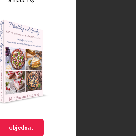
a moučníky
objednat