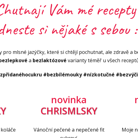
Vid
uzlit hlavní jídlo, je důležité pohlídat si
Chutnají Vám mé recepty
Vid
dneste si nějaké s sebou :
ený
bramborový salát s fazolemi, který je
novat v salátu všechny živiny.
inový salát
 pro mlsné jazýčky, které si chtějí pochutnat, ale zdravě a be
bezlepkové
a
bezlaktózové
varianty téměř u všech recept
zpřidanéhocukru #bezbílémouky #nízkotučné #bezvýč
novinka
Y
CHRISMLSKY
 koláče
Vánoční pečené a nepečené fit
Moje ne