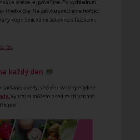
ků) a krátce jej povaříme. Po vychladnutí
ak i ředkvičky. Na zálivku smícháme hořčici,
ekaný kopr. Smícháme zeleninu s fazolemi,
co jím
.
na každý den
 snídaně, obědy, večeře i svačiny najdete
ady.
Vybrat si můžete hned ze tří variant
ibírací.