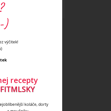
eo
(17)
?
eo recept
(5)
-)
z výčitek!
ů)
itek
nej recepty
FITMLSKY
joblíbenější koláče, dorty