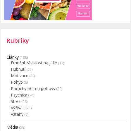
Rubriky
Články
(186)
Emoční závislost na jídle
(17)
Hubnutí
(55)
Motivace
(38)
Pohyb
(6)
Poruchy příjmu potravy
(20)
Psychika
(74)
Stres
(26)
Výživa
(121)
Vztahy
(7)
Média
(58)