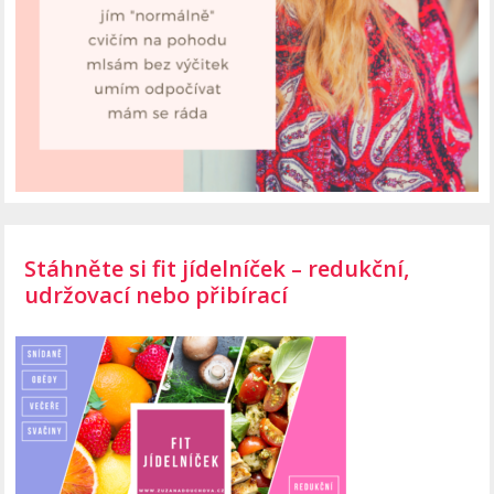
Stáhněte si fit jídelníček – redukční,
udržovací nebo přibírací