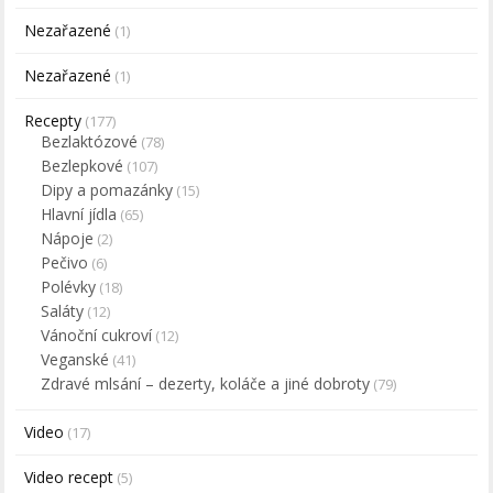
Nezařazené
(1)
Nezařazené
(1)
Recepty
(177)
Bezlaktózové
(78)
Bezlepkové
(107)
Dipy a pomazánky
(15)
Hlavní jídla
(65)
Nápoje
(2)
Pečivo
(6)
Polévky
(18)
Saláty
(12)
Vánoční cukroví
(12)
Veganské
(41)
Zdravé mlsání – dezerty, koláče a jiné dobroty
(79)
Video
(17)
Video recept
(5)