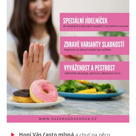
Honí Vás často mlsná
a chuť na něco