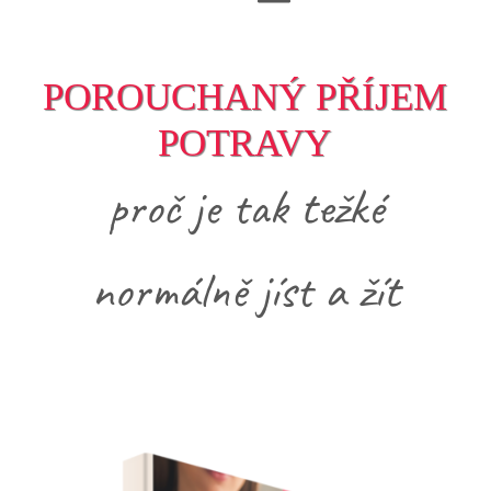
POROUCHANÝ PŘÍJEM
POTRAVY
proč je tak težké
normálně jíst a žít