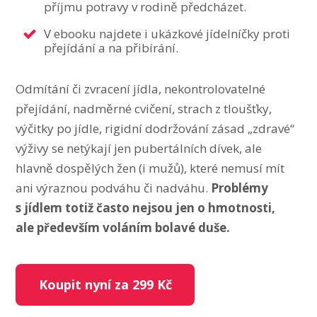
příjmu potravy v rodině předcházet.
V ebooku najdete i ukázkové jídelníčky proti
přejídání a na přibírání.
Odmítání či zvracení jídla, nekontrolovatelné
přejídání, nadměrné cvičení, strach z tloušťky,
výčitky po jídle, rigidní dodržování zásad „zdravé“
výživy se netýkají jen pubertálních dívek, ale
hlavně dospělých žen (i mužů), které nemusí mít
ani výraznou podváhu či nadváhu.
Problémy
s jídlem totiž často nejsou jen o hmotnosti,
ale především voláním bolavé duše.
Koupit nyní za 299 Kč