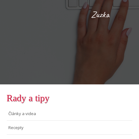
Zuzka
Rady a tipy
Články a videa
Recepty