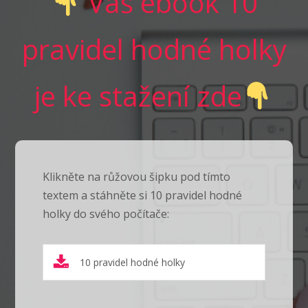
Váš ebook 10
pravidel hodné holky
je ke stažení zde
Klikněte na růžovou šipku pod tímto
textem a stáhněte si 10 pravidel hodné
holky do svého počítače:
10 pravidel hodné holky