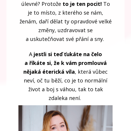
úlevné? Protože
to je ten pocit!
To
je to místo, z kterého se nám,
ženám, daří dělat ty opravdové velké
změny, uzdravovat se
a uskutečňovat své přání a sny.
A
jestli si teď ťukáte na čelo
a říkáte si, že k vám promlouvá
nějaká éterická víla
, která vůbec
neví, oč tu běží, co je to normální
život a boj s váhou, tak to tak
zdaleka není.