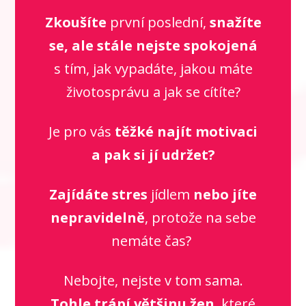
Zkoušíte
první poslední,
snažíte
se, ale stále nejste spokojená
s tím, jak vypadáte, jakou máte
životosprávu a jak se cítíte?
Je pro vás
těžké najít motivaci
a pak si jí udržet?
Zajídáte stres
jídlem
nebo jíte
nepravidelně
, protože na sebe
nemáte čas?
Nebojte, nejste v tom sama.
Tohle trápí většinu žen
, které