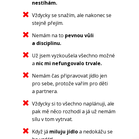
nestíhám.
Vždycky se snažím, ale nakonec se
stejně přejím.
Nemám na to
pevnou vůli
a disciplinu.
Už jsem vyzkoušela všechno možné
a
nic mi nefungovalo trvale.
Nemám čas připravovat jídlo jen
pro sebe, protože vařím pro děti
a partnera.
Vždycky si to všechno naplánuji, ale
pak mě něco rozhodí a já už nemám
sílu v tom vytrvat.
Když já
miluju jídlo
a nedokážu se