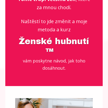
za mnou chodí.
Naštěstí to jde změnit a moje
metoda a kurz
Ženské hubnutí
™
vám poskytne návod, jak toho
dosáhnout.