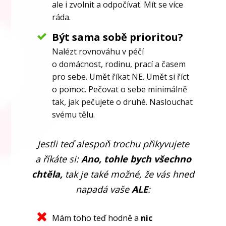
ale i zvolnit a odpočívat. Mít se více
ráda.
Být sama sobě prioritou?
Nalézt rovnováhu v péčí
o domácnost, rodinu, prací a časem
pro sebe. Umět říkat NE. Umět si říct
o pomoc. Pečovat o sebe minimálně
tak, jak pečujete o druhé. Naslouchat
svému tělu.
Jestli teď alespoň trochu přikyvujete
a říkáte si:
Ano, tohle bych všechno
chtěla,
tak je také možné, že vás hned
napadá vaše
ALE
:
Mám toho teď hodně a
nic