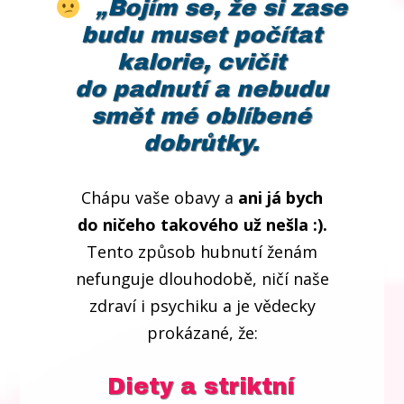
„Bojím se, že si zase
budu muset počítat
kalorie, cvičit
do padnutí a nebudu
smět mé oblíbené
dobrůtky.
Chápu vaše obavy a
ani já bych
do ničeho takového už nešla :).
Tento způsob hubnutí ženám
nefunguje dlouhodobě, ničí naše
zdraví i psychiku a je vědecky
prokázané, že:
Diety a striktní