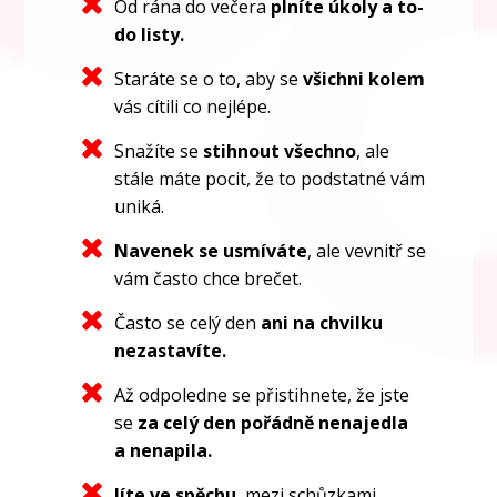
Od rána do večera
plníte úkoly a to-
do listy.
Staráte se o to, aby se
všichni kolem
vás cítili co nejlépe.
Snažíte se
stihnout všechno
, ale
stále máte pocit, že to podstatné vám
uniká.
Navenek se usmíváte
, ale vevnitř se
vám často chce brečet.
Často se celý den
ani na chvilku
nezastavíte.
Až odpoledne se přistihnete, že jste
se
za celý den pořádně nenajedla
a nenapila.
Jíte ve spěchu
, mezi schůzkami