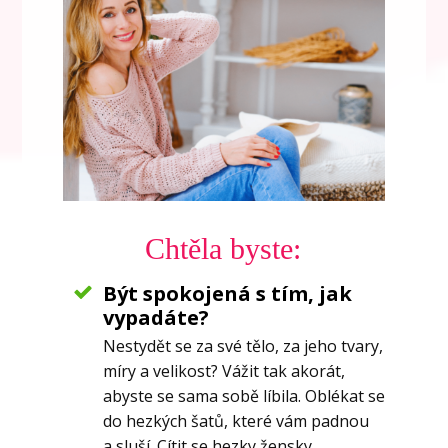
Chtěla byste:
Být spokojená s tím, jak
vypadáte?
Nestydět se za své tělo, za jeho tvary,
míry a velikost? Vážit tak akorát,
abyste se sama sobě líbila. Oblékat se
do hezkých šatů, které vám padnou
a sluší. Cítit se hezky žensky