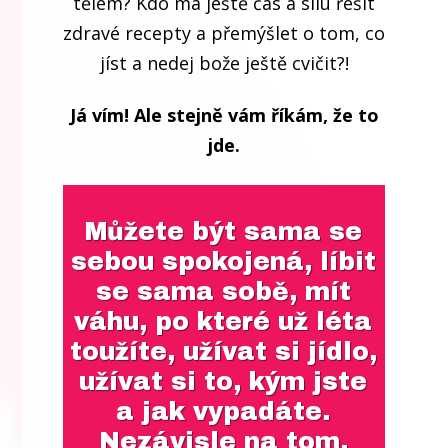
tělem? Kdo má ještě čas a sílu řešit
zdravé recepty a přemýšlet o tom, co
jíst a nedej bože ještě cvičit?!
Já vím! Ale stejně vám říkám, že to
jde.
Můžete být sama se
sebou spokojená, líbit
se sama sobě, mít
váhu, po které už léta
toužíte, užívat si jídlo,
užívat si to, kým jste
a jak vypadáte.
Nezávisle na tom,