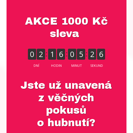
AKCE 1000 Kč
sleva
0
2
1
6
0
5
2
5
DNÍ
HODIN
MINUT
SEKUND
Jste už unavená
z věčných
pokusů
o hubnutí?