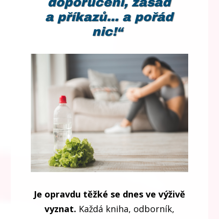
doporučení, zásad
a příkazů... a pořád
nic!“
Je opravdu těžké
se dnes ve výživě
vyznat.
Každá kniha, odborník,